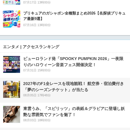
07月17日 13時00分
プリキュアのガシャポン全種類まとめ2026【名探偵プリキュ
ア最新9選】
07月16日 13時00分
エンタメ | アクセスランキング
ピューロランド発「SPOOKY PUMPKIN 2026」一夜限
りのハロウィーン音楽フェス開催決定！
07月31日 15時00分
2027年のF1全レースを現地観戦！ 航空券・宿泊費付き
「夢のシーズンチケット」が当たる
08月05日 17時48分
東雲うみ、「スピリッツ」の表紙＆グラビアに登場し妖
艶な雰囲気でファンを魅了！
08月03日 18時00分