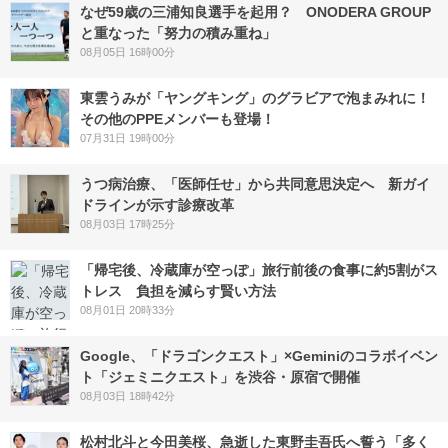
なぜ59歳の三浦知良選手を起用？ ONODERA GROUP
と重なった「努力の積み重ね」
08月05日 16時00分
東雲うみが「ヤングキング」のグラビアで泡まみれに！
その他のPPEメンバーも登場！
07月31日 19時00分
うつ病治療、「医師任せ」から共同意思決定へ 新ガイ
ドラインが示す診療改革
08月03日 17時25分
「帰宅後、冷蔵庫が空っぽ」旅行前後の食事に約5割がス
トレス 負担を減らす賢い方法
08月01日 20時33分
Google、「ドラゴンクエスト」×Geminiのコラボイベン
ト「ジェミニクエスト」を渋谷・原宿で開催
08月03日 18時42分
松村北斗と今田美桜、急逝した東野圭吾氏へ誓う「多く