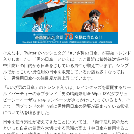
そんな中、Twitterでハッシュタグ「#いざ男の日傘」が突如トレンド
入りしました。「男の日傘」といえば、ここ最近は紫外線対策や熱
中症防止の目的から日傘をさしている男性が増えています。シンプ
ルでかっこいい男性用の日傘を販売しているお店も多くなってお
り、男性用日傘への注目度が急上昇しています。
「#いざ男の日傘」のトレンド入りは、レイングッズを展開するワー
ルドパーティーの傘ブランド「男の晴雨兼用傘 Wpc. IZA(ダブリュ
ピーシーイーザ)」のキャンペーンがきっかけになっているよう。そ
こで、同ブランドの担当者に男性用日傘の需要が高まっている状況
について話を聴きました。
日傘を使う男性が増えてきたことについては、「熱中症対策のため
といった自身の健康を大切にする意識の高まりや日傘を使用するこ