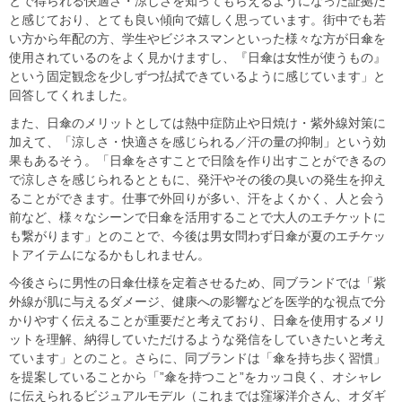
とで得られる快適さ・涼しさを知ってもらえるようになった証拠だ
と感じており、とても良い傾向で嬉しく思っています。街中でも若
い方から年配の方、学生やビジネスマンといった様々な方が日傘を
使用されているのをよく見かけますし、『日傘は女性が使うもの』
という固定観念を少しずつ払拭できているように感じています」と
回答してくれました。
また、日傘のメリットとしては熱中症防止や日焼け・紫外線対策に
加えて、「涼しさ・快適さを感じられる／汗の量の抑制」という効
果もあるそう。「日傘をさすことで日陰を作り出すことができるの
で涼しさを感じられるとともに、発汗やその後の臭いの発生を抑え
ることができます。仕事で外回りが多い、汗をよくかく、人と会う
前など、様々なシーンで日傘を活用することで大人のエチケットに
も繋がります」とのことで、今後は男女問わず日傘が夏のエチケッ
トアイテムになるかもしれません。
今後さらに男性の日傘仕様を定着させるため、同ブランドでは「紫
外線が肌に与えるダメージ、健康への影響などを医学的な視点で分
かりやすく伝えることが重要だと考えており、日傘を使用するメリ
ットを理解、納得していただけるような発信をしていきたいと考え
ています」とのこと。さらに、同ブランドは「傘を持ち歩く習慣」
を提案していることから「”傘を持つこと”をカッコ良く、オシャレ
に伝えられるビジュアルモデル（これまでは窪塚洋介さん、オダギ