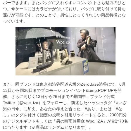
バーできます。またバッグに入れやすいコンパクトさも魅力のひと
つ。傘ケースにはカラビナが付いており、バッグに取り付けて持ち
運びが可能です」とのことで、男性にとってうれしい商品特徴とな
っています。
また、同ブランドは東京都渋谷区道玄坂のZeroBase渋谷にて、6月
13日から同26日までプロモーションイベント&amp;POP-UPを開
催。さらに同じく13日から26日までの期間中、ブランド公式
Twitter（@wpc_iza）をフォローし、前述したハッシュタグ「#いざ
男の日傘」に加え、あなたの考えと合った「#あり」または「#な
し」のタグを付けて指定の投稿を引用リツイートすると、2000円分
のデジタルギフトもしくは「男の晴雨兼用傘 Wpc. IZA」が合計70名
に当たります（※商品はランダムとなります）。