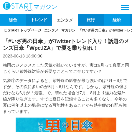
マガジン
総合
トレンド
旅行
経済
エンタメ
E START トップページ
エンタメ
マガジン
「#いざ男の日傘」がTwitter
「#いざ男の日傘」がTwitterトレンド入り！話題のメ
ンズ日傘「Wpc.IZA」で夏を乗り切れ！
2023-06-13 18:00:06
梅雨のジメジメとした天気が続いていますが、実は6月って真夏と同
じくらい紫外線対策が必要なことってご存じですか？
気象庁のデータによると、紫外線の影響が最も強いのは7月～8月で
すが、その次に多いのが5月～6月なんです。しかも、紫外線の強さ
だけなら6月が「最強」で、晴れた場合は7月、8月より強力な紫外
線が降り注ぎます。すでに夏日を記録することも多くなり、今年の
夏は例年以上の酷暑になる可能性もあることから熱中症の心配も強
まっています。