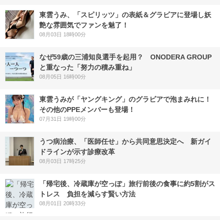
東雲うみ、「スピリッツ」の表紙＆グラビアに登場し妖
艶な雰囲気でファンを魅了！
08月03日 18時00分
なぜ59歳の三浦知良選手を起用？ ONODERA GROUP
と重なった「努力の積み重ね」
08月05日 16時00分
東雲うみが「ヤングキング」のグラビアで泡まみれに！
その他のPPEメンバーも登場！
07月31日 19時00分
うつ病治療、「医師任せ」から共同意思決定へ 新ガイ
ドラインが示す診療改革
08月03日 17時25分
「帰宅後、冷蔵庫が空っぽ」旅行前後の食事に約5割がス
トレス 負担を減らす賢い方法
08月01日 20時33分