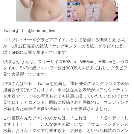
Twitterより @iorimoe_five
コスプレイヤーやグラビアアイドルとして活躍する伊織もえ さん
が、6月12日発売の雑誌「ヤングキング」の表紙、グラビアに登
場！SNSに反響が集まっています！
伊織もえ さんは、スリーサイズB92cm、W58cm、H90cmというス
タイル。SNSの総フォロワー数は300万人を超えており、グラビア
界で大活躍しています。
伊織さんは12日、Twitterを更新し「本日発売のヤングキングで表紙
担当させて頂いております。今回はなんと表紙がレアなウェディン
グ水着です…！中の写真もとても綺麗に撮っていただいたのでぜひ
見てね！」とコメント。同時に投稿された画像では、ウェディング
水着を着た表紙の画像や水着ショットが披露されました。
この投稿を見たファンの方からは、「これは……！！必ずゲットし
ます！！！！！」「こんな嫁さん欲しいな」「ウェディングドレス
水着いおりん！マジで可愛すぎる！大好き」といった称賛のコメン