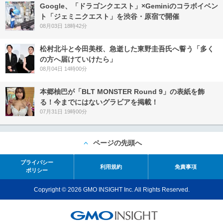
Google、「ドラゴンクエスト」×Geminiのコラボイベン
ト「ジェミニクエスト」を渋谷・原宿で開催
08月03日 18時42分
松村北斗と今田美桜、急逝した東野圭吾氏へ誓う「多く
の方へ届けていけたら」
08月04日 14時00分
本郷柚巴が「BLT MONSTER Round 9」の表紙を飾
る！今までにはないグラビアを掲載！
07月31日 19時00分
ページの先頭へ
プライバシー
利用規約
免責事項
ポリシー
Copyright © 2026 GMO INSIGHT Inc. All Rights Reserved.