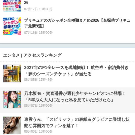
26
07月17日 13時00分
プリキュアのガシャポン全種類まとめ2026【名探偵プリキュ
ア最新9選】
07月16日 13時00分
エンタメ | アクセスランキング
2027年のF1全レースを現地観戦！ 航空券・宿泊費付き
「夢のシーズンチケット」が当たる
08月05日 17時48分
乃木坂46・賀喜遥香が週刊少年チャンピオンに登場！
「5年ぶん大人になった私を見ていただけたら」
08月07日 18時00分
東雲うみ、「スピリッツ」の表紙＆グラビアに登場し妖
艶な雰囲気でファンを魅了！
08月03日 18時00分