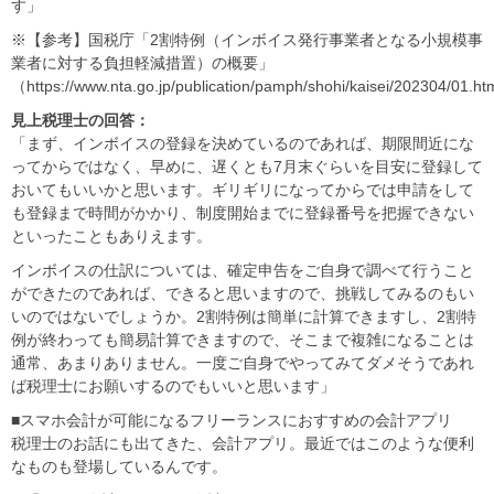
す」
※【参考】国税庁「2割特例（インボイス発行事業者となる小規模事
業者に対する負担軽減措置）の概要」
（https://www.nta.go.jp/publication/pamph/shohi/kaisei/202304/01.h
見上税理士の回答：
「まず、インボイスの登録を決めているのであれば、期限間近にな
ってからではなく、早めに、遅くとも7月末ぐらいを目安に登録して
おいてもいいかと思います。ギリギリになってからでは申請をして
も登録まで時間がかかり、制度開始までに登録番号を把握できない
といったこともありえます。
インボイスの仕訳については、確定申告をご自身で調べて行うこと
ができたのであれば、できると思いますので、挑戦してみるのもい
いのではないでしょうか。2割特例は簡単に計算できますし、2割特
例が終わっても簡易計算できますので、そこまで複雑になることは
通常、あまりありません。一度ご自身でやってみてダメそうであれ
ば税理士にお願いするのでもいいと思います」
■スマホ会計が可能になるフリーランスにおすすめの会計アプリ
税理士のお話にも出てきた、会計アプリ。最近ではこのような便利
なものも登場しているんです。