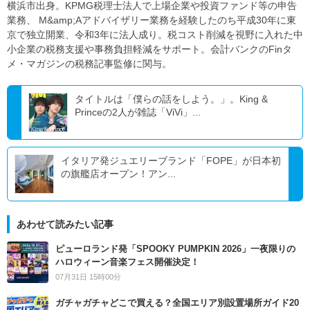
横浜市出身。KPMG税理士法人で上場企業や投資ファンド等の申告
業務、 M&amp;Aアドバイザリー業務を経験したのち平成30年に東
京で独立開業、令和3年に法人成り。税コスト削減を視野に入れた中
小企業の税務支援や事務負担軽減をサポート。会計バンクのFinタ
メ・マガジンの税務記事監修に関与。
タイトルは「僕らの話をしよう。」。King &
Princeの2人が雑誌「ViVi」...
イタリア発ジュエリーブランド「FOPE」が日本初
の旗艦店オープン！アン...
あわせて読みたい記事
ピューロランド発「SPOOKY PUMPKIN 2026」一夜限りの
ハロウィーン音楽フェス開催決定！
07月31日 15時00分
ガチャガチャどこで買える？全国エリア別設置場所ガイド20