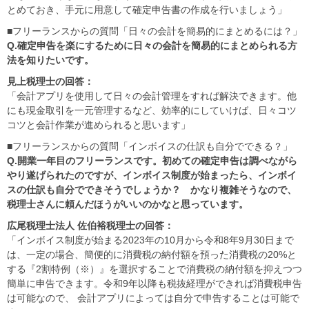
とめておき、手元に用意して確定申告書の作成を行いましょう」
■フリーランスからの質問「日々の会計を簡易的にまとめるには？」
Q.確定申告を楽にするために日々の会計を簡易的にまとめられる方
法を知りたいです。
見上税理士の回答：
「会計アプリを使用して日々の会計管理をすれば解決できます。他
にも現金取引を一元管理するなど、効率的にしていけば、日々コツ
コツと会計作業が進められると思います」
■フリーランスからの質問「インボイスの仕訳も自分でできる？」
Q.開業一年目のフリーランスです。初めての確定申告は調べながら
やり遂げられたのですが、インボイス制度が始まったら、インボイ
スの仕訳も自分でできそうでしょうか？ かなり複雑そうなので、
税理士さんに頼んだほうがいいのかなと思っています。
広尾税理士法人 佐伯裕税理士の回答：
「インボイス制度が始まる2023年の10月から令和8年9月30日まで
は、一定の場合、簡便的に消費税の納付額を預った消費税の20%と
する『2割特例（※）』を選択することで消費税の納付額を抑えつつ
簡単に申告できます。令和9年以降も税抜経理ができれば消費税申告
は可能なので、 会計アプリによっては自分で申告することは可能で