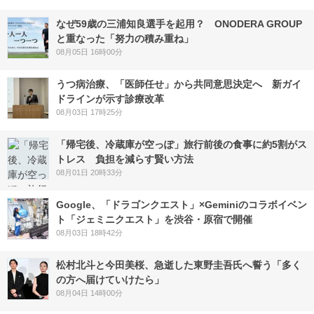
なぜ59歳の三浦知良選手を起用？ ONODERA GROUP
と重なった「努力の積み重ね」
08月05日 16時00分
うつ病治療、「医師任せ」から共同意思決定へ 新ガイ
ドラインが示す診療改革
08月03日 17時25分
「帰宅後、冷蔵庫が空っぽ」旅行前後の食事に約5割がス
トレス 負担を減らす賢い方法
08月01日 20時33分
Google、「ドラゴンクエスト」×Geminiのコラボイベン
ト「ジェミニクエスト」を渋谷・原宿で開催
08月03日 18時42分
松村北斗と今田美桜、急逝した東野圭吾氏へ誓う「多く
の方へ届けていけたら」
08月04日 14時00分