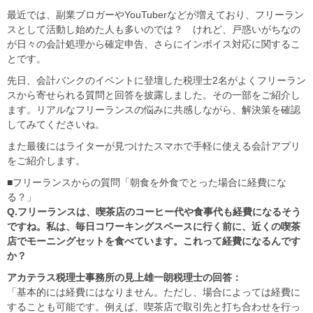
最近では、副業ブロガーやYouTuberなどが増えており、フリーラン
スとして活動し始めた人も多いのでは？ けれど、戸惑いがちなの
が日々の会計処理から確定申告、さらにインボイス対応に関するこ
とです。
先日、会計バンクのイベントに登壇した税理士2名がよくフリーラン
スから寄せられる質問と回答を披露しました。その一部をご紹介し
ます。リアルなフリーランスの悩みに共感しながら、解決策を確認
してみてくださいね。
また最後にはライターが見つけたスマホで手軽に使える会計アプリ
をご紹介します。
■フリーランスからの質問「朝食を外食でとった場合に経費にな
る？」
Q.フリーランスは、喫茶店のコーヒー代や食事代も経費になるそう
ですね。私は、毎日コワーキングスペースに行く前に、近くの喫茶
店でモーニングセットを食べています。これって経費になるんです
か？
アカテラス税理士事務所の見上雄一朗税理士の回答：
「基本的には経費にはなりません。ただし、場合によっては経費に
することも可能です。例えば、喫茶店で取引先と打ち合わせを行っ