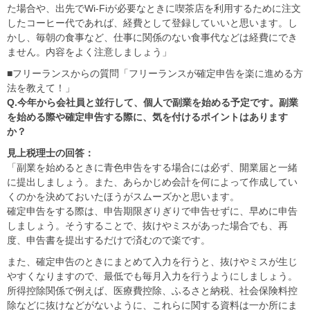
た場合や、出先でWi-Fiが必要なときに喫茶店を利用するために注文
したコーヒー代であれば、経費として登録していいと思います。し
かし、毎朝の食事など、仕事に関係のない食事代などは経費にでき
ません。内容をよく注意しましょう」
■フリーランスからの質問「フリーランスが確定申告を楽に進める方
法を教えて！」
Q.今年から会社員と並行して、個人で副業を始める予定です。副業
を始める際や確定申告する際に、気を付けるポイントはあります
か？
見上税理士の回答：
「副業を始めるときに青色申告をする場合には必ず、開業届と一緒
に提出しましょう。また、あらかじめ会計を何によって作成してい
くのかを決めておいたほうがスムーズかと思います。
確定申告をする際は、申告期限ぎりぎりで申告せずに、早めに申告
しましょう。そうすることで、抜けやミスがあった場合でも、再
度、申告書を提出するだけで済むので楽です。
また、確定申告のときにまとめて入力を行うと、抜けやミスが生じ
やすくなりますので、最低でも毎月入力を行うようにしましょう。
所得控除関係で例えば、医療費控除、ふるさと納税、社会保険料控
除などに抜けなどがないように、これらに関する資料は一か所にま