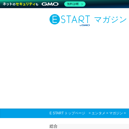
無料診断
マガジン
E START トップページ
>
エンタメ
>
マガジン
総合