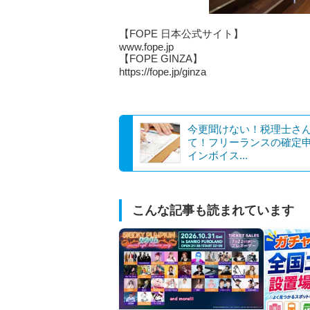
【FOPE 日本公式サイト】
www.fope.jp
【FOPE GINZA】
https://fope.jp/ginza
今更聞けない！税理士さ
て！フリーランスの確定
インボイス...
こんな記事も読まれています