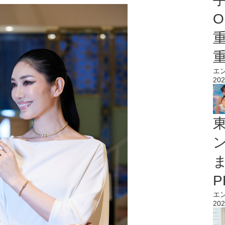
O
エ
202
エ
202