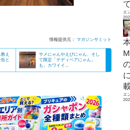
エ
202
情報提供元：
マガジンサミット
M
ん教え
サメにゃんやえびにゃん、そし
申告と
て限定「テディベアにゃん」
も。カワイイ...
エ
202