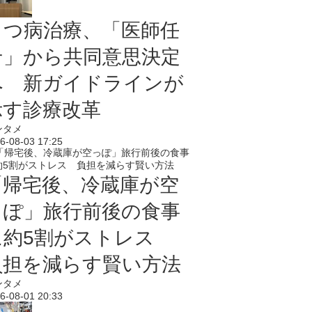
うつ病治療、「医師任
せ」から共同意思決定
へ 新ガイドラインが
示す診療改革
ンタメ
6-08-03 17:25
「帰宅後、冷蔵庫が空
っぽ」旅行前後の食事
に約5割がストレス
負担を減らす賢い方法
ンタメ
6-08-01 20:33