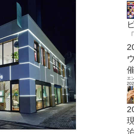
「
エ
202
2