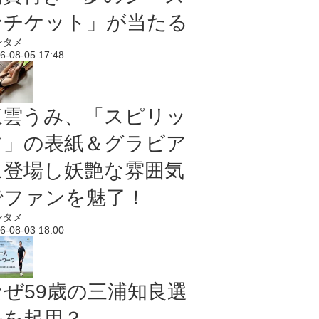
ンチケット」が当たる
ンタメ
6-08-05 17:48
東雲うみ、「スピリッ
ツ」の表紙＆グラビア
に登場し妖艶な雰囲気
でファンを魅了！
ンタメ
6-08-03 18:00
なぜ59歳の三浦知良選
手を起用？