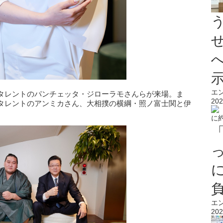
エ
タレントのパンチェッタ・ジローラモさんらが来場。ま
202
タレントのアンミカさん、大相撲の横綱・照ノ富士関と伊
。
エ
202