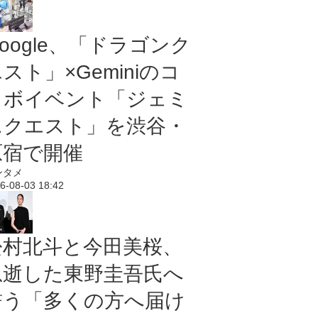
oogle、「ドラゴンク
スト」×Geminiのコ
ラボイベント「ジェミ
ニクエスト」を渋谷・
原宿で開催
ンタメ
6-08-03 18:42
松村北斗と今田美桜、
急逝した東野圭吾氏へ
誓う「多くの方へ届け