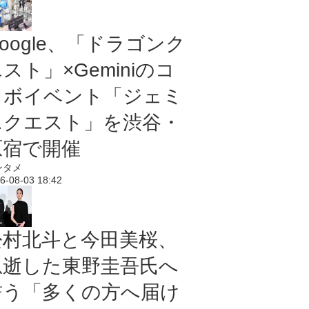
oogle、「ドラゴンク
スト」×Geminiのコ
ラボイベント「ジェミ
ニクエスト」を渋谷・
原宿で開催
ンタメ
6-08-03 18:42
松村北斗と今田美桜、
急逝した東野圭吾氏へ
誓う「多くの方へ届け