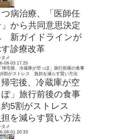
うつ病治療、「医師任
せ」から共同意思決定
へ 新ガイドラインが
示す診療改革
ンタメ
6-08-03 17:25
「帰宅後、冷蔵庫が空
っぽ」旅行前後の食事
に約5割がストレス
負担を減らす賢い方法
ンタメ
6-08-01 20:33