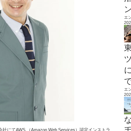
エ
202
エ
202
AWS （Amazon Web Services）認定インストラ