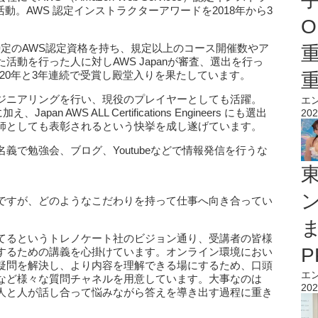
動。AWS 認定インストラクターアワードを2018年から3
O
特定のAWS認定資格を持ち、規定以上のコース開催数やア
動を行った人に対しAWS Japanが審査、選出を行っ
2020年と3年連続で受賞し殿堂入りを果たしています。
ジニアリングを行い、現役のプレイヤーとしても活躍。
エ
え、Japan AWS ALL Certifications Engineers にも選出
202
師としても表彰されるという快挙を成し遂げています。
義で勉強会、ブログ、Youtubeなどで情報発信を行うな
ですが、どのようなこだわりを持って仕事へ向き合ってい
てるというトレノケート社のビジョン通り、受講者の皆様
するための講義を心掛けています。オンライン環境におい
疑問を解決し、より内容を理解できる場にするため、口頭
エ
など様々な質問チャネルを用意しています。大事なのは
202
人と人が話し合って悩みながら答えを導き出す過程に重き