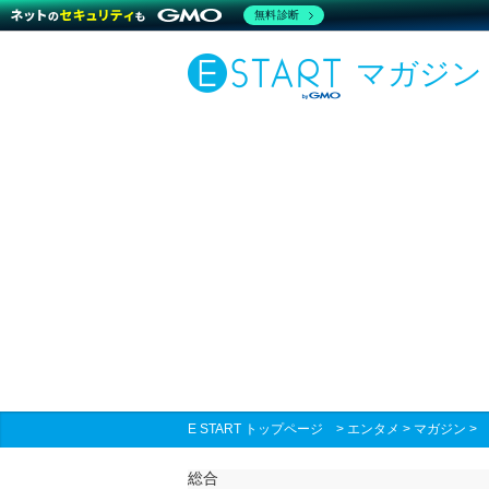
無料診断
マガジン
E START トップページ
>
エンタメ
>
マガジン
総合