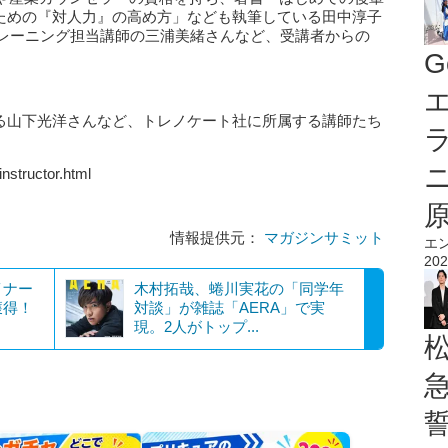
るための『対人力』の高め方」なども執筆している田中淳子
トレーニング担当講師の三浦美緒さんなど、受講者からの
。
G
エ
ある山下光洋さんなど、トレノケート社に所属する講師たち
instructor.html
情報提供元：
マガジンサミット
エ
202
イナー
木村拓哉、蜷川実花の「同学年
獲得！
対談」が雑誌「AERA」で実
現。2人がトップ...