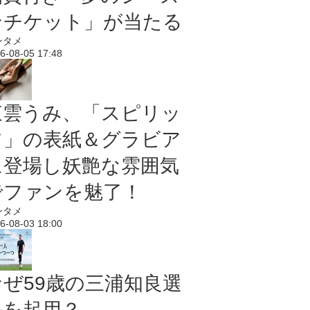
ンチケット」が当たる
ンタメ
6-08-05 17:48
東雲うみ、「スピリッ
ツ」の表紙＆グラビア
に登場し妖艶な雰囲気
でファンを魅了！
ンタメ
6-08-03 18:00
なぜ59歳の三浦知良選
手を起用？