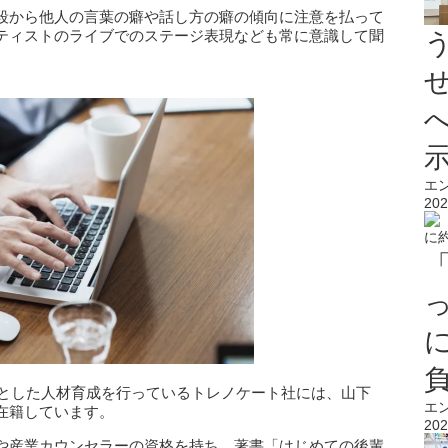
段から他人の言葉の癖や話し方の癖の傾向に注意を払って
ティストのライブでのステージ表現なども常に意識して聞
エ
202
心とした人材育成を行っているトレノケート社には、山下
エ
在籍しています。
202
や産業カウンセラーの資格を持ち、著書「はじめての後輩