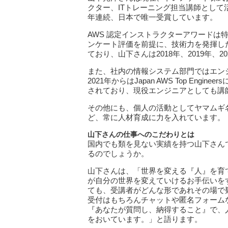
クター、ITトレーニング担当講師として活
年連続、日本で唯一受賞しています。
AWS 認定インストラクターアワードは
ンケート評価を前提に、技術力を発揮した活
ており、山下さんは2018年、2019年、
また、社内の情報システム部門ではエン
2021年からはJapan AWS Top Engineersに加
されており、現役エンジニアとしても講
その他にも、個人の活動としてヤマムギ名
ど、常に人材育成に力を入れています。
山下さんの仕事へのこだわりとは
国内でも類を見ない実績を持つ山下さん
るのでしょうか。
山下さんは、「世界を変える『人』を育
が自分の世界を変えていけるお手伝いを
ても、受講者がどんな形であれその場で
受付はもちろんチャットや匿名フォーム
『あなたが質問し、納得すること』で、
をおいています。」と語ります。