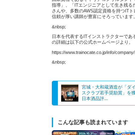
指導」、「ITエンジニアとして生き残
さんや、多数のAWS認定資格を持つIT
信頼が厚い講師が豊富にそろっています
&nbsp;
日本を代表するITインストラクターで
の詳細は以下の公式ホームページより。
https://www.trainocate.co.jp/info/company/
&nbsp;
宮城・大和蔵酒造が「ダ
スクラブ若手奨励賞」を
日本酒品評...
こんな記事も読まれています