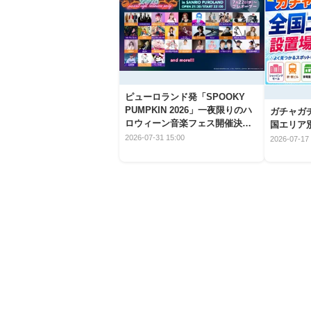
ピューロランド発「SPOOKY
PUMPKIN 2026」一夜限りのハ
ガチャガ
ロウィーン音楽フェス開催決
国エリア別
定！
2026-07-31 15:00
2026-07-17 