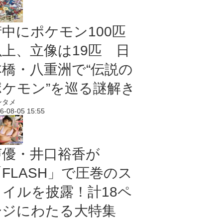
街中にポケモン100匹
以上、立像は19匹 日
本橋・八重洲で“伝説の
ポケモン”を巡る謎解き
ンタメ
6-08-05 15:55
声優・井口裕香が
「FLASH」で圧巻のス
タイルを披露！計18ペ
ージにわたる大特集