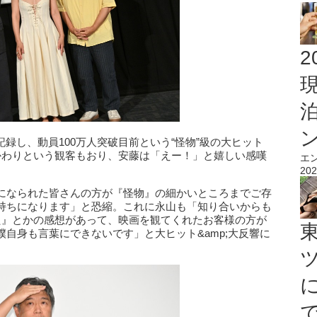
2
を記録し、動員100万人突破目前という“怪物”級の大ヒット
かわりという観客もおり、安藤は「えー！」と嬉しい感嘆
エ
202
になられた皆さんの方が『怪物』の細かいところまでご存
持ちになります」と恐縮。これに永山も「知り合いからも
た』とかの感想があって、映画を観てくれたお客様の方が
自身も言葉にできないです」と大ヒット&amp;大反響に