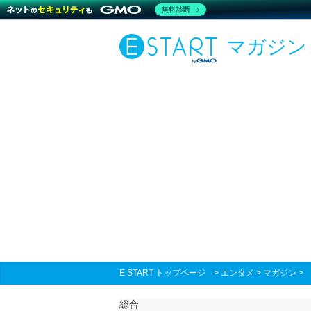
無料診断
マガジン
E START トップページ
>
エンタメ
>
マガジン
総合