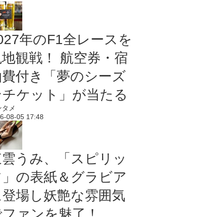
027年のF1全レースを
現地観戦！ 航空券・宿
泊費付き「夢のシーズ
ンチケット」が当たる
ンタメ
6-08-05 17:48
東雲うみ、「スピリッ
ツ」の表紙＆グラビア
に登場し妖艶な雰囲気
でファンを魅了！