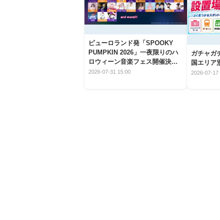
ピューロランド発「SPOOKY
PUMPKIN 2026」一夜限りのハ
ガチャガ
ロウィーン音楽フェス開催決
国エリア別
定！
2026-07-31 15:00
2026-07-17 