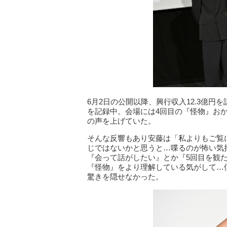
6月2日の公開以降、興行収入12.3億円
を記録中。会場には4回目の『怪物』お
の声を上げていた。
そんな反響もあり安藤は「私よりもご覧
じではないかと思うと…喋るのが怖い気
『会って話がしたい』とか『5回目を観
『怪物』をより理解している気がして…僕
驚きを隠せなかった。