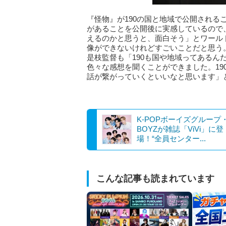
『怪物』が190の国と地域で公開され
があることを公開後に実感しているので
えるのかと思うと、面白そう」とワール
像ができないけれどすごいことだと思う
是枝監督も「190も国や地域ってあるん
色々な感想を聞くことができました。1
話が繋がっていくといいなと思います」
K-POPボーイズグループ・
BOYZが雑誌「ViVi」に登
場！“全員センター...
こんな記事も読まれています