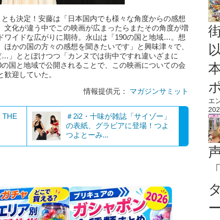
ることも決定！安藤は「日本国内でも様々な角度からの感想
、文化が違う中でこの映画が広まったらまたその角度が増
ドワイドな広がりに期待。永山は「190の国と地域…。想
。ほかの国の方々の感想を聞きたいです」と興味津々で、
だ…」ととぼけつつ「カンヌでは街中ですれ違いざまに
90の国と地域で公開されることで、この映画についての会
と歓迎していた。
情報提供元：
マガジンサミット
エ
202
THE
＃2i2・十味が雑誌「サイゾー」
の表紙、グラビアに登場！つよ
つよとーみ...