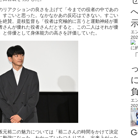
のリアクションの良さを上げて「今までの役者の中であの
、すごいと思った。なかなかあの反応はできない。すごい
を絶賛。是枝監督も「役者は究極的に言うと運動神経が重
者さんが優れた役者さんだとすると、この二人はそれが優
エ
」と俳優として身体能力の高さを評価していた。
202
エ
202
G
坂元裕二の魅力については「裕二さんの時間をかけて決定
に勉強になった。わかっていたつもりでも、出来上がった