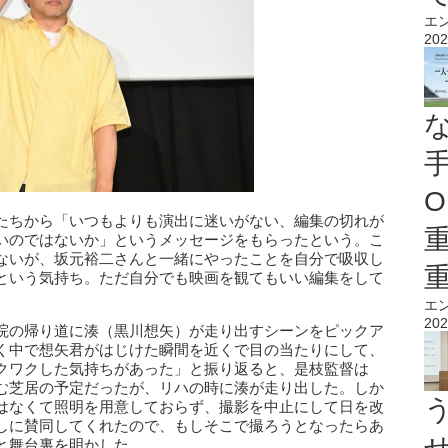
エ
202
O
たちから「いつもよりも演出に迷いがない、編集の切れが
いのではないか」というメッセージをもらったという。こ
ないが、坂元裕二さんと一緒にやったことを自分で吸収し
という気持ち。ただ自分でも映画を観てもいい編集をして
。
エ
202
院の帰り道に湊（黒川想矢）が走り出すシーンをピックア
く中で想矢君がはじけた瞬間を近くで目の当たりにして、
クワクした気持ちがあった」と振り返ると、是枝監督は
む芝居の予定だったが、リハの時に湊が走り出した。しか
はなくて照明を用意しておらず、撮影を中止にして日を改
しに賛同してくれたので、もしそこで撮ろうとなったらあ
と舞台裏を明かした。