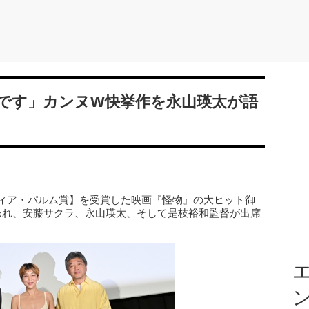
です」カンヌW快挙作を永山瑛太が語
クィア・パルム賞】を受賞した映画『怪物』の大ヒット御
行われ、安藤サクラ、永山瑛太、そして是枝裕和監督が出席
エ