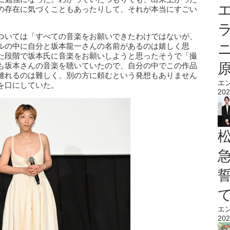
エ
の存在に気づくこともあったりして、それが本当にすごい
ついては「すべての音楽をお願いできたわけではないが、
ルの中に自分と坂本龍一さんの名前があるのは嬉しく思
た段階で坂本氏に音楽をお願いしようと思ったそうで「撮
も坂本さんの音楽を聴いていたので、自分の中でこの作品
離れるのは難しく、別の方に頼むという発想もありません
エ
を口にしていた。
202
エ
202