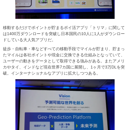
移動するだけでポイントが貯まるポイ活アプリ「トリマ」に関して
は1400万ダウンロードを突破し日本国民の10人に1人がダウンロー
ドしている大人気アプリだ。
徒歩・自転車・車などすべての移動手段でマイルが貯まり、貯まっ
たマイルは各社ポイントや現金に交換できる仕組みとなっていて、
ユーザーの動きをデータとして取得できる強みがある。またアメリ
カやタイ、インドなど現在世界7カ国に展開し、1ヶ月で3万DLを突
破。インターナショナルなアプリに拡大しつつある。