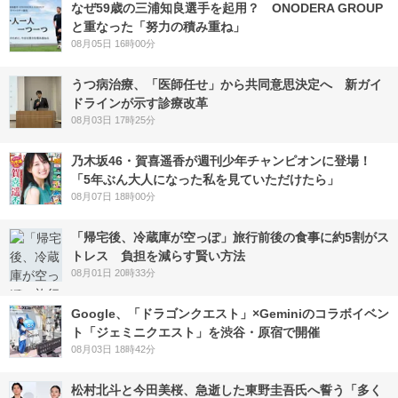
なぜ59歳の三浦知良選手を起用？ ONODERA GROUP
と重なった「努力の積み重ね」
08月05日 16時00分
うつ病治療、「医師任せ」から共同意思決定へ 新ガイ
ドラインが示す診療改革
08月03日 17時25分
乃木坂46・賀喜遥香が週刊少年チャンピオンに登場！
「5年ぶん大人になった私を見ていただけたら」
08月07日 18時00分
「帰宅後、冷蔵庫が空っぽ」旅行前後の食事に約5割がス
トレス 負担を減らす賢い方法
08月01日 20時33分
Google、「ドラゴンクエスト」×Geminiのコラボイベン
ト「ジェミニクエスト」を渋谷・原宿で開催
08月03日 18時42分
松村北斗と今田美桜、急逝した東野圭吾氏へ誓う「多く