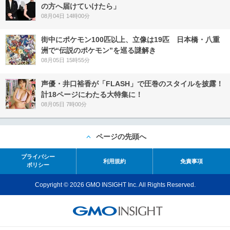
の方へ届けていけたら」
08月04日 14時00分
街中にポケモン100匹以上、立像は19匹 日本橋・八重
洲で“伝説のポケモン”を巡る謎解き
08月05日 15時55分
声優・井口裕香が「FLASH」で圧巻のスタイルを披露！
計18ページにわたる大特集に！
08月05日 7時00分
ページの先頭へ
プライバシー
利用規約
免責事項
ポリシー
Copyright © 2026 GMO INSIGHT Inc. All Rights Reserved.