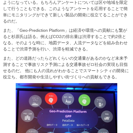
ようになっている。もちろんアンケートについては区や地域を限定
して行うこともできる。このようなアンケートを応用することで簡
単にモニタリングができて新しい製品の開発に役立てることができ
るのだ。
また、「Geo-Prediction Platform」は経済や環境への貢献にも繋が
ると杉原氏は語る。例えばCO2の排出量は渋滞することで約2倍と
なる。そのような時に、地図データ、人流データなどを組み合わせ
ることで渋滞予測を行い、渋滞を軽減できる。
また、どの道路だったらどれくらいの交通量があるのかなど未来予
測することで事故リスク予測による交通事故ゼロ社会の実現も目指
せるのだ。 他にも人の流れがわかることでスマートシティの開発に
役立ち、都市開発や生活しやすい街づくりへの貢献もできる。