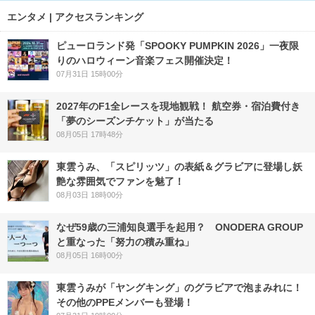
エンタメ | アクセスランキング
ピューロランド発「SPOOKY PUMPKIN 2026」一夜限
りのハロウィーン音楽フェス開催決定！
07月31日 15時00分
2027年のF1全レースを現地観戦！ 航空券・宿泊費付き
「夢のシーズンチケット」が当たる
08月05日 17時48分
東雲うみ、「スピリッツ」の表紙＆グラビアに登場し妖
艶な雰囲気でファンを魅了！
08月03日 18時00分
なぜ59歳の三浦知良選手を起用？ ONODERA GROUP
と重なった「努力の積み重ね」
08月05日 16時00分
東雲うみが「ヤングキング」のグラビアで泡まみれに！
その他のPPEメンバーも登場！