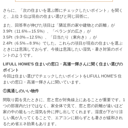
さらに、「次の住まいを選ぶ際にチェックしたいポイント」を聞く
と、上位 3 位は現在の住まい選びと同じ回答に。
また、回答率が伸びた項目は「隣近所の家や建物との距離」が
3.9Pt（11.6%→15.5%）、「ベランダの広さ」が
3.5Pt（9.0%→12.5%）、「日当たり（東向き）」が
2.4Pt（6.5%→8.9%）でした。これらの項目が現在の住まいを選ぶ
ときには意識しておらず、今後は意識したい湿気・暑さ対策のポイ
ントのようです。
LIFULL HOME'S
住まいの窓口・高瀬一輝さんに聞く住まい選びの
ポイント
今回は住まい選びでチェックしたいポイントをLIFULL HOME'S 住
まいの窓口・高瀬一輝さんに聞いています。
①風通しのいい物件
間取り図を見たときに、窓と窓が対角線上にあることが重要です。1
つの部屋内だけではなく、家全体で見て、窓と窓の距離が遠いほど
家の中の籠もった湿気を外に押し出してくれます。湿度が下がり涼
しい風が入ってくることで、エアコンに頼らずとも暑さが緩和され
るため省エネ効果もあります。