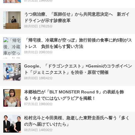
07月31日 19時00分
うつ病治療、「医師任せ」から共同意思決定へ 新ガイ
ドラインが示す診療改革
08月03日 17時25分
「帰宅後、冷蔵庫が空っぽ」旅行前後の食事に約5割がス
トレス 負担を減らす賢い方法
08月01日 20時33分
Google、「ドラゴンクエスト」×Geminiのコラボイベン
ト「ジェミニクエスト」を渋谷・原宿で開催
08月03日 18時42分
本郷柚巴が「BLT MONSTER Round 9」の表紙を飾
る！今までにはないグラビアを掲載！
07月31日 19時00分
松村北斗と今田美桜、急逝した東野圭吾氏へ誓う「多く
の方へ届けていけたら」
08月04日 14時00分