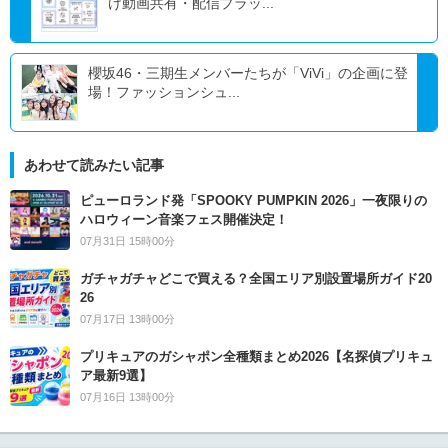
け動画共有・配信プラッ...
櫻坂46・三期生メンバーたちが「ViVi」の企画に登
場！ファッションシュ...
あわせて読みたい記事
ピューロランド発「SPOOKY PUMPKIN 2026」一夜限りの
ハロウィーン音楽フェス開催決定！
07月31日 15時00分
ガチャガチャどこで買える？全国エリア別設置場所ガイド20
26
07月17日 13時00分
プリキュアのガシャポン全種類まとめ2026【名探偵プリキュ
ア最新9選】
07月16日 13時00分