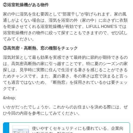
②浴室乾燥機がある物件
家の中に湿気を生む要因として“部屋干し”が挙げられます。家の風
通しがよくない場合は、湿気を浴室の外（家の中）に出さずに衣類
を乾燥させてくれる浴室乾燥機が有効です。LIFULL HOME'S では
浴室乾燥機付きの物件に絞って探すこともできますので、ぜひ試し
てみてください。
③高気密・高断熱、窓の種類をチェック
湿気対策として最も効果を実感できて最終的に節約が期待できるの
は、高気密高断熱の家に引っ越すことです。特に夏のシーズンの家
探しは、見学時に実際に住んで生活する暑さを感じることができる
ためチャンスです。また、夏の暑さ、冬の寒さは窓で決まると言っ
ても過言ではないため、『断熱窓』を採用されているかは要チェッ
クです。
&nbsp;
いかがだったでしょうか。これからのお住まいを決める際には、ぜ
ひ今回の内容を参考にしてみてください。
使いやすくセキュリティにも優れている、企業向