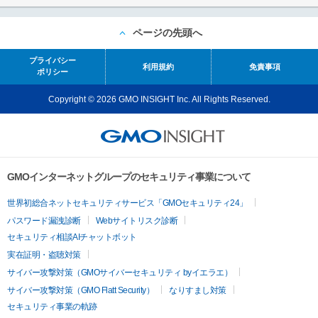
ページの先頭へ
プライバシー
利用規約
免責事項
ポリシー
Copyright © 2026 GMO INSIGHT Inc. All Rights Reserved.
GMOインターネットグループのセキュリティ事業について
世界初総合ネットセキュリティサービス「GMOセキュリティ24」
パスワード漏洩診断
Webサイトリスク診断
セキュリティ相談AIチャットボット
実在証明・盗聴対策
サイバー攻撃対策（GMOサイバーセキュリティ byイエラエ）
サイバー攻撃対策（GMO Flatt Security）
なりすまし対策
セキュリティ事業の軌跡