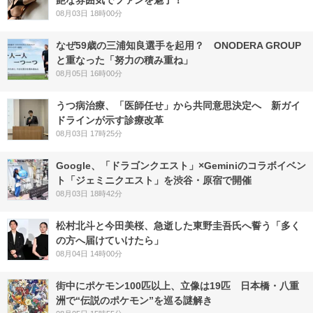
08月03日 18時00分
なぜ59歳の三浦知良選手を起用？ ONODERA GROUP
と重なった「努力の積み重ね」
08月05日 16時00分
うつ病治療、「医師任せ」から共同意思決定へ 新ガイ
ドラインが示す診療改革
08月03日 17時25分
Google、「ドラゴンクエスト」×Geminiのコラボイベン
ト「ジェミニクエスト」を渋谷・原宿で開催
08月03日 18時42分
松村北斗と今田美桜、急逝した東野圭吾氏へ誓う「多く
の方へ届けていけたら」
08月04日 14時00分
街中にポケモン100匹以上、立像は19匹 日本橋・八重
洲で“伝説のポケモン”を巡る謎解き