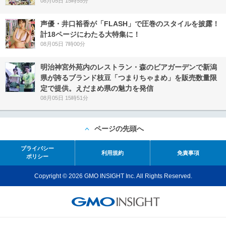
08月05日 15時55分
声優・井口裕香が「FLASH」で圧巻のスタイルを披露！
計18ページにわたる大特集に！
08月05日 7時00分
明治神宮外苑内のレストラン・森のビアガーデンで新潟
県が誇るブランド枝豆「つまりちゃまめ」を販売数量限
定で提供。えだまめ県の魅力を発信
08月05日 15時51分
ページの先頭へ
プライバシー
利用規約
免責事項
ポリシー
Copyright © 2026 GMO INSIGHT Inc. All Rights Reserved.