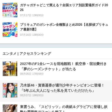
ガチャガチャどこで買える？全国エリア別設置場所ガイド20
26
07月17日 13時00分
プリキュアのガシャポン全種類まとめ2026【名探偵プリキュ
ア最新9選】
07月16日 13時00分
エンタメ | アクセスランキング
2027年のF1全レースを現地観戦！ 航空券・宿泊費付き
「夢のシーズンチケット」が当たる
08月05日 17時48分
乃木坂46・賀喜遥香が週刊少年チャンピオンに登場！
「5年ぶん大人になった私を見ていただけたら」
08月07日 18時00分
東雲うみ、「スピリッツ」の表紙＆グラビアに登場し妖
艶な雰囲気でファンを魅了！