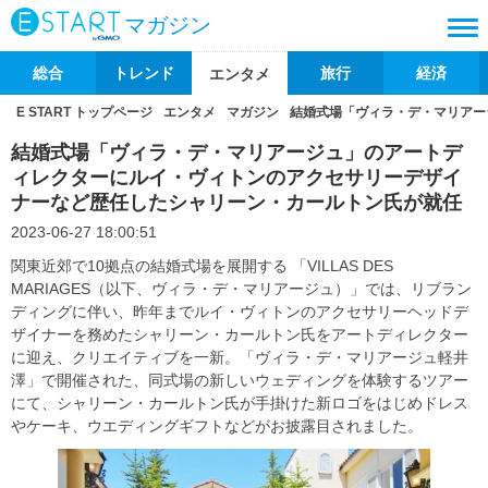
マガジン
総合
トレンド
旅行
経済
エンタメ
E START トップページ
エンタメ
マガジン
結婚式場「ヴィラ・デ・マリアー
結婚式場「ヴィラ・デ・マリアージュ」のアートデ
ィレクターにルイ・ヴィトンのアクセサリーデザイ
ナーなど歴任したシャリーン・カールトン氏が就任
2023-06-27 18:00:51
関東近郊で10拠点の結婚式場を展開する 「VILLAS DES
MARIAGES（以下、ヴィラ・デ・マリアージュ）」では、リブラン
ディングに伴い、昨年までルイ・ヴィトンのアクセサリーヘッドデ
ザイナーを務めたシャリーン・カールトン氏をアートディレクター
に迎え、クリエイティブを一新。「ヴィラ・デ・マリアージュ軽井
澤」で開催された、同式場の新しいウェディングを体験するツアー
にて、シャリーン・カールトン氏が手掛けた新ロゴをはじめドレス
やケーキ、ウエディングギフトなどがお披露目されました。