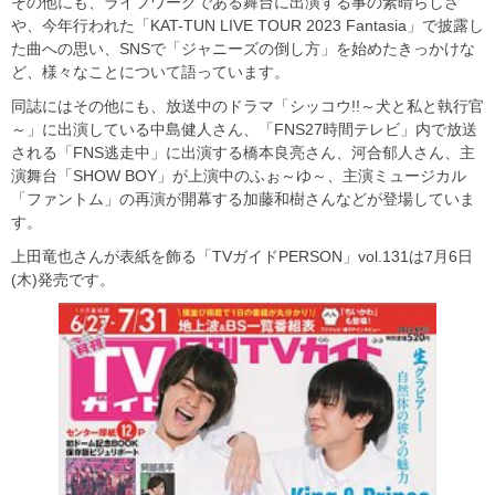
その他にも、ライフワークである舞台に出演する事の素晴らしさ
や、今年行われた「KAT-TUN LIVE TOUR 2023 Fantasia」で披露し
た曲への思い、SNSで「ジャニーズの倒し方」を始めたきっかけな
ど、様々なことについて語っています。
同誌にはその他にも、放送中のドラマ「シッコウ!!～犬と私と執行官
～」に出演している中島健人さん、「FNS27時間テレビ」内で放送
される「FNS逃走中」に出演する橋本良亮さん、河合郁人さん、主
演舞台「SHOW BOY」が上演中のふぉ～ゆ～、主演ミュージカル
「ファントム」の再演が開幕する加藤和樹さんなどが登場していま
す。
上田竜也さんが表紙を飾る「TVガイドPERSON」vol.131は7月6日
(木)発売です。