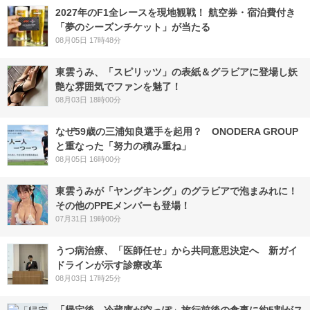
2027年のF1全レースを現地観戦！ 航空券・宿泊費付き
「夢のシーズンチケット」が当たる
08月05日 17時48分
東雲うみ、「スピリッツ」の表紙＆グラビアに登場し妖
艶な雰囲気でファンを魅了！
08月03日 18時00分
なぜ59歳の三浦知良選手を起用？ ONODERA GROUP
と重なった「努力の積み重ね」
08月05日 16時00分
東雲うみが「ヤングキング」のグラビアで泡まみれに！
その他のPPEメンバーも登場！
07月31日 19時00分
うつ病治療、「医師任せ」から共同意思決定へ 新ガイ
ドラインが示す診療改革
08月03日 17時25分
「帰宅後、冷蔵庫が空っぽ」旅行前後の食事に約5割がス