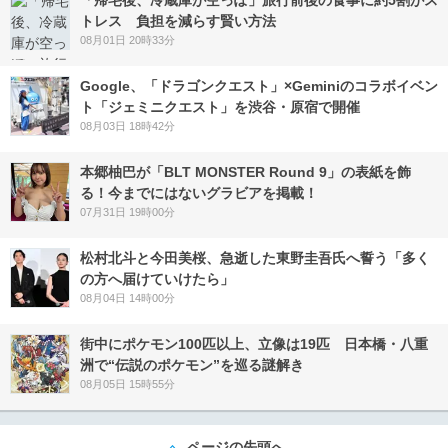
トレス 負担を減らす賢い方法
08月01日 20時33分
Google、「ドラゴンクエスト」×Geminiのコラボイベン
ト「ジェミニクエスト」を渋谷・原宿で開催
08月03日 18時42分
本郷柚巴が「BLT MONSTER Round 9」の表紙を飾
る！今までにはないグラビアを掲載！
07月31日 19時00分
松村北斗と今田美桜、急逝した東野圭吾氏へ誓う「多く
の方へ届けていけたら」
08月04日 14時00分
街中にポケモン100匹以上、立像は19匹 日本橋・八重
洲で“伝説のポケモン”を巡る謎解き
08月05日 15時55分
ページの先頭へ