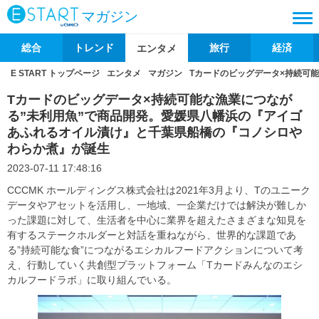
マガジン
総合
トレンド
旅行
経済
エンタメ
E START トップページ
エンタメ
マガジン
Tカードのビッグデータ×持続可
Tカードのビッグデータ×持続可能な漁業につなが
る”未利用魚”で商品開発。愛媛県八幡浜の『アイゴ
あふれるオイル漬け』と千葉県船橋の『コノシロや
わらか煮』が誕生
2023-07-11 17:48:16
CCCMK ホールディングス株式会社は2021年3月より、Tのユニーク
データやアセットを活用し、一地域、一企業だけでは解決が難しか
った課題に対して、生活者を中心に業界を超えたさまざまな知見を
有するステークホルダーと対話を重ねながら、世界的な課題であ
る”持続可能な食”につながるエシカルフードアクションについて考
え、行動していく共創型プラットフォーム「Tカードみんなのエシ
カルフードラボ」に取り組んでいる。