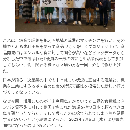
これは、漁業で課題を抱える地域と流通のマッチングを行い、その
地でとれる未利用魚を使って商品づくりを行うプロジェクトだ。商
品開発にはエシカルな食に対して関心が高いなどビッグデータから
分析した中で選ばれたT会員の一般の方にも生活者代表として参加
してもらい、食に関わる様々な立場の方を一同に介して作り上げ
た。
日本が誇る一次産業の中でも中々厳しい状況に直面する漁業と、漁
業を生業にする地域を含めた食の持続可能性を模索した新しい商品
づくりとなっている。
なぜ今回、活用したのが「未利用魚」かというと世界的食糧難とタ
ンパク質不足に対して島国で恵まれた漁場を持つ日本で頼るべきは
魚介類だったからだ。そして獲ったのに捨てられてしまう魚を活用
するのがいいという結論に至った。 2023年7月5日（水）より販売
開始になったのは下記2アイテム。