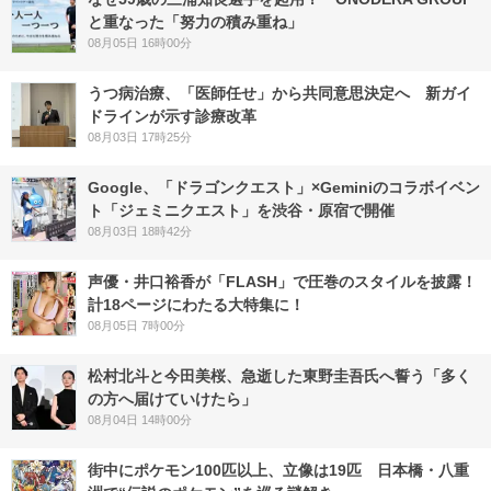
と重なった「努力の積み重ね」
08月05日 16時00分
うつ病治療、「医師任せ」から共同意思決定へ 新ガイ
ドラインが示す診療改革
08月03日 17時25分
Google、「ドラゴンクエスト」×Geminiのコラボイベン
ト「ジェミニクエスト」を渋谷・原宿で開催
08月03日 18時42分
声優・井口裕香が「FLASH」で圧巻のスタイルを披露！
計18ページにわたる大特集に！
08月05日 7時00分
松村北斗と今田美桜、急逝した東野圭吾氏へ誓う「多く
の方へ届けていけたら」
08月04日 14時00分
街中にポケモン100匹以上、立像は19匹 日本橋・八重