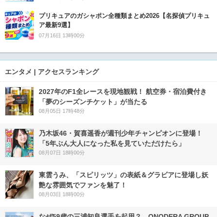
プリキュアのガシャポン全種類まとめ2026【名探偵プリキュ
ア最新9選】
07月16日 13時00分
エンタメ | アクセスランキング
2027年のF1全レースを現地観戦！ 航空券・宿泊費付き
「夢のシーズンチケット」が当たる
08月05日 17時48分
乃木坂46・賀喜遥香が週刊少年チャンピオンに登場！
「5年ぶん大人になった私を見ていただけたら」
08月07日 18時00分
東雲うみ、「スピリッツ」の表紙＆グラビアに登場し妖
艶な雰囲気でファンを魅了！
08月03日 18時00分
なぜ59歳の三浦知良選手を起用？ ONODERA GROUP