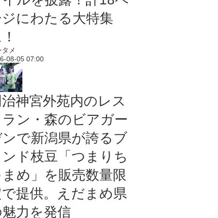
ージにわたる大特集
に！
ンタメ
6-08-05 07:00
明治神宮外苑内のレス
トラン・森のビアガー
デンで新潟県が誇るブ
ランド枝豆「つまりち
ゃまめ」を販売数量限
定で提供。えだまめ県
の魅力を発信