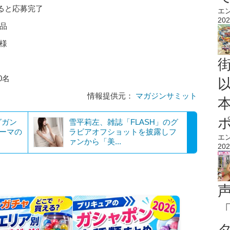
ると応募完了
エ
202
賞品
様
0名
情報提供元：
マガジンサミット
グガン
雪平莉左、雑誌「FLASH」のグ
テーマの
ラビアオフショットを披露しフ
エ
ァンから「美...
202