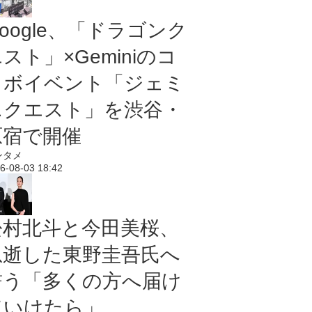
oogle、「ドラゴンク
スト」×Geminiのコ
ラボイベント「ジェミ
ニクエスト」を渋谷・
原宿で開催
ンタメ
6-08-03 18:42
松村北斗と今田美桜、
急逝した東野圭吾氏へ
誓う「多くの方へ届け
ていけたら」