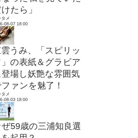
だけたら」
ンタメ
6-08-07 18:00
東雲うみ、「スピリッ
ツ」の表紙＆グラビア
に登場し妖艶な雰囲気
でファンを魅了！
ンタメ
6-08-03 18:00
なぜ59歳の三浦知良選
手を起用？