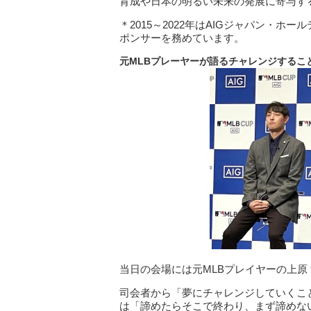
育成や日本の明るい未来の発展に寄与す
＊2015～2022年はAIGジャパン・ホ
ポンサーを務めています。
元MLBプレーヤーが語るチャレンジするこ
当日の会場には元MLBプレイヤーの上原
司会者から「夢にチャレンジしていくこ
は「諦めたらそこで終わり、まず諦めな