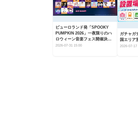
ピューロランド発「SPOOKY
PUMPKIN 2026」一夜限りのハ
ガチャガ
ロウィーン音楽フェス開催決
国エリア別
定！
2026-07-31 15:00
2026-07-17 