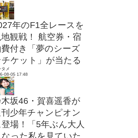
027年のF1全レースを
現地観戦！ 航空券・宿
泊費付き「夢のシーズ
ンチケット」が当たる
ンタメ
6-08-05 17:48
乃木坂46・賀喜遥香が
週刊少年チャンピオン
に登場！「5年ぶん大人
になった私を見ていた