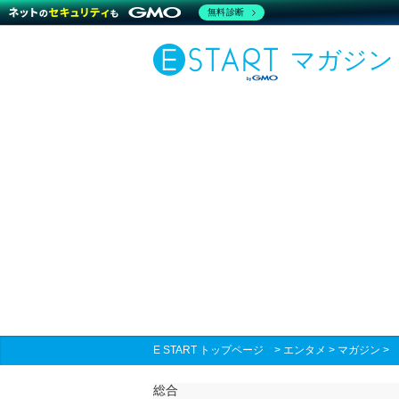
無料診断
マガジン
E START トップページ
>
エンタメ
>
マガジン
総合