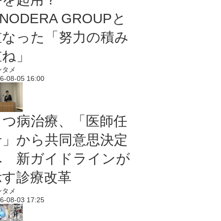
NODERA GROUPと
重なった「努力の積み
重ね」
ンタメ
6-08-05 16:00
うつ病治療、「医師任
せ」から共同意思決定
へ 新ガイドラインが
示す診療改革
ンタメ
6-08-03 17:25