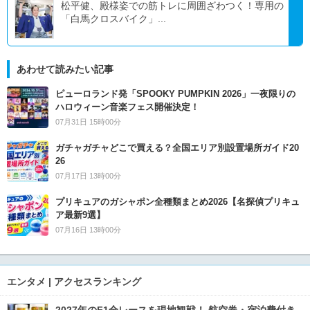
松平健、殿様姿での筋トレに周囲ざわつく！専用の
「白馬クロスバイク」...
あわせて読みたい記事
ピューロランド発「SPOOKY PUMPKIN 2026」一夜限りの
ハロウィーン音楽フェス開催決定！
07月31日 15時00分
ガチャガチャどこで買える？全国エリア別設置場所ガイド20
26
07月17日 13時00分
プリキュアのガシャポン全種類まとめ2026【名探偵プリキュ
ア最新9選】
07月16日 13時00分
エンタメ | アクセスランキング
2027年のF1全レースを現地観戦！ 航空券・宿泊費付き