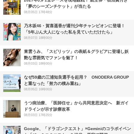
「夢のシーズンチケット」が当たる
08月05日 17時48分
乃木坂46・賀喜遥香が週刊少年チャンピオンに登場！
「5年ぶん大人になった私を見ていただけたら」
08月07日 18時00分
東雲うみ、「スピリッツ」の表紙＆グラビアに登場し妖
艶な雰囲気でファンを魅了！
08月03日 18時00分
なぜ59歳の三浦知良選手を起用？ ONODERA GROUP
と重なった「努力の積み重ね」
08月05日 16時00分
うつ病治療、「医師任せ」から共同意思決定へ 新ガイ
ドラインが示す診療改革
08月03日 17時25分
Google、「ドラゴンクエスト」×Geminiのコラボイベン