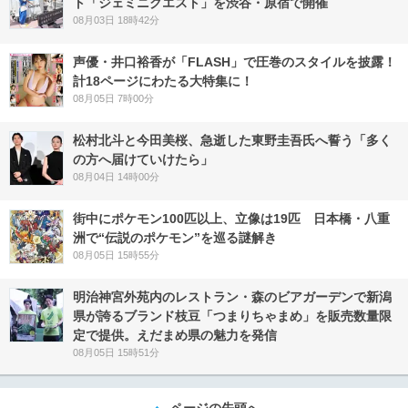
ト「ジェミニクエスト」を渋谷・原宿で開催
08月03日 18時42分
声優・井口裕香が「FLASH」で圧巻のスタイルを披露！
計18ページにわたる大特集に！
08月05日 7時00分
松村北斗と今田美桜、急逝した東野圭吾氏へ誓う「多く
の方へ届けていけたら」
08月04日 14時00分
街中にポケモン100匹以上、立像は19匹 日本橋・八重
洲で“伝説のポケモン”を巡る謎解き
08月05日 15時55分
明治神宮外苑内のレストラン・森のビアガーデンで新潟
県が誇るブランド枝豆「つまりちゃまめ」を販売数量限
定で提供。えだまめ県の魅力を発信
08月05日 15時51分
ページの先頭へ