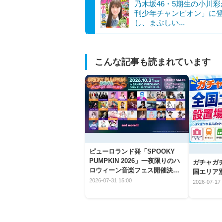
乃木坂46・5期生の小川
刊少年チャンピオン」に
し、まぶしい...
こんな記事も読まれています
ピューロランド発「SPOOKY
PUMPKIN 2026」一夜限りのハ
ガチャガ
ロウィーン音楽フェス開催決
国エリア別
定！
2026-07-31 15:00
2026-07-17 