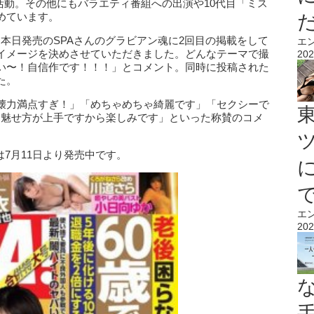
活動。その他にもバラエティ番組への出演や10代目「ミス
めています。
新し「本日発売のSPAさんのグラビアン魂に2回目の掲載をして
エ
イメージを決めさせていただきました。どんなテーマで撮
202
い〜！自信作です！！！」とコメント。同時に投稿された
た。
壊力満点すぎ！」「めちゃめちゃ綺麗です」「セクシーで
」「魅せ方が上手ですから楽しみです」といった称賛のコメ
は7月11日より発売中です。
エ
202