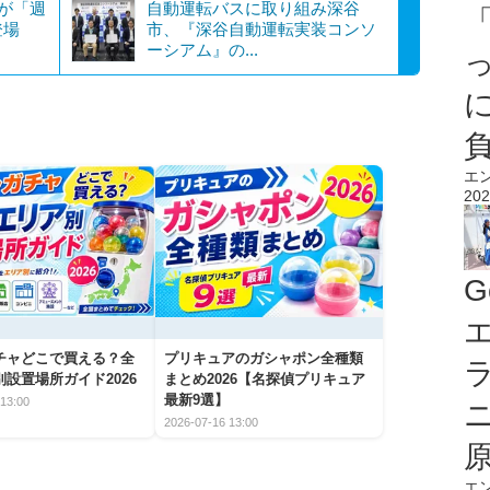
彩が「週
自動運転バスに取り組み深谷
登場
市、『深谷自動運転実装コンソ
ーシアム』の...
エ
202
G
エ
チャどこで買える？全
プリキュアのガシャポン全種類
設置場所ガイド2026
まとめ2026【名探偵プリキュア
最新9選】
13:00
2026-07-16 13:00
エ