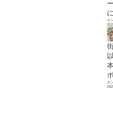
エ
202
エ
202