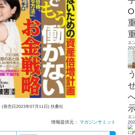
O
エ
202
 (発売日2023年07月11日) 扶桑社
エ
情報提供元：
マガジンサミット
202