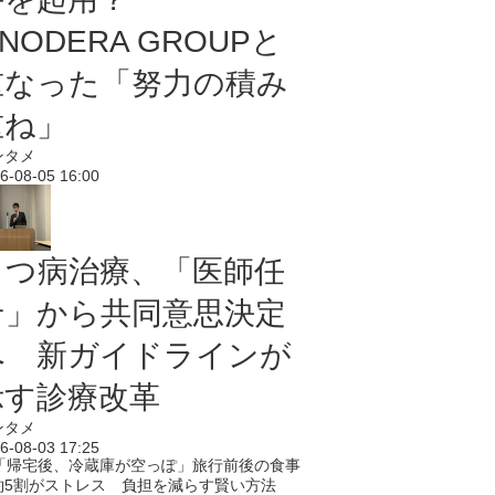
NODERA GROUPと
重なった「努力の積み
重ね」
ンタメ
6-08-05 16:00
うつ病治療、「医師任
せ」から共同意思決定
へ 新ガイドラインが
示す診療改革
ンタメ
6-08-03 17:25