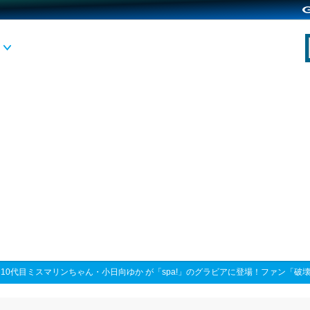
>
10代目ミスマリンちゃん・小日向ゆか が「spa!」のグラビアに登場！ファン「破