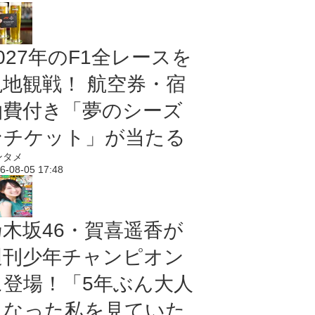
027年のF1全レースを
現地観戦！ 航空券・宿
泊費付き「夢のシーズ
ンチケット」が当たる
ンタメ
6-08-05 17:48
乃木坂46・賀喜遥香が
週刊少年チャンピオン
に登場！「5年ぶん大人
になった私を見ていた