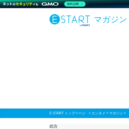
無料診断
マガジン
E START トップページ
>
エンタメ
>
マガジン
総合