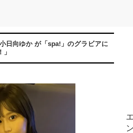
小日向ゆか が「spa!」のグラビアに
！」
エ