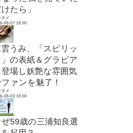
だけたら」
ンタメ
6-08-07 18:00
東雲うみ、「スピリッ
ツ」の表紙＆グラビア
に登場し妖艶な雰囲気
でファンを魅了！
ンタメ
6-08-03 18:00
なぜ59歳の三浦知良選
手を起用？