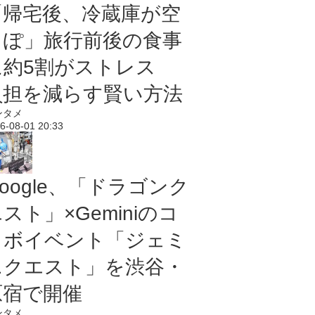
「帰宅後、冷蔵庫が空
っぽ」旅行前後の食事
に約5割がストレス
負担を減らす賢い方法
ンタメ
6-08-01 20:33
oogle、「ドラゴンク
スト」×Geminiのコ
ラボイベント「ジェミ
ニクエスト」を渋谷・
原宿で開催
ンタメ