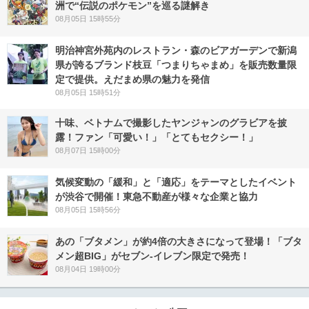
洲で“伝説のポケモン”を巡る謎解き
08月05日 15時55分
明治神宮外苑内のレストラン・森のビアガーデンで新潟
県が誇るブランド枝豆「つまりちゃまめ」を販売数量限
定で提供。えだまめ県の魅力を発信
08月05日 15時51分
十味、ベトナムで撮影したヤンジャンのグラビアを披
露！ファン「可愛い！」「とてもセクシー！」
08月07日 15時00分
気候変動の「緩和」と「適応」をテーマとしたイベント
が渋谷で開催！東急不動産が様々な企業と協力
08月05日 15時56分
あの「ブタメン」が約4倍の大きさになって登場！「ブタ
メン超BIG」がセブン‐イレブン限定で発売！
08月04日 19時00分