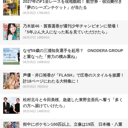
2027年のF1全レースを現地観戦！ 航空券・宿泊費付き
「夢のシーズンチケット」が当たる
08月05日 17時48分
乃木坂46・賀喜遥香が週刊少年チャンピオンに登場！
「5年ぶん大人になった私を見ていただけたら」
08月07日 18時00分
なぜ59歳の三浦知良選手を起用？ ONODERA GROUP
と重なった「努力の積み重ね」
08月05日 16時00分
声優・井口裕香が「FLASH」で圧巻のスタイルを披露！
計18ページにわたる大特集に！
08月05日 7時00分
松村北斗と今田美桜、急逝した東野圭吾氏へ誓う「多く
の方へ届けていけたら」
08月04日 14時00分
街中にポケモン100匹以上、立像は19匹 日本橋・八重