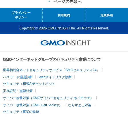
ページの先頭へ
プライバシー
利用規約
免責事項
ポリシー
Copyright © 2026 GMO INSIGHT Inc. All Rights Reserved.
GMOインターネットグループのセキュリティ事業について
世界初総合ネットセキュリティサービス「GMOセキュリティ24」
パスワード漏洩診断
Webサイトリスク診断
セキュリティ相談AIチャットボット
実在証明・盗聴対策
サイバー攻撃対策（GMOサイバーセキュリティ byイエラエ）
サイバー攻撃対策（GMO Flatt Security）
なりすまし対策
セキュリティ事業の軌跡