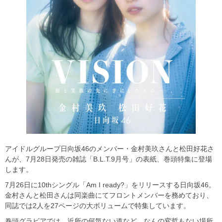
アイドルグループ日向坂46のメンバー・金村美玖さんと松田好花さ
んが、7月28日発売の雑誌「B.L.T.9月号」の表紙、巻頭特集に登場
します。
7月26日に10thシングル「Am I ready?」をリリースする日向坂46。
金村さんと松田さんは同楽曲にてフロントメンバーを務めており、
同誌では2人を27ページの大ボリュームで特集しています。
巻頭グラビアでは、近所の何気ない道など、なんの変哲もない場所