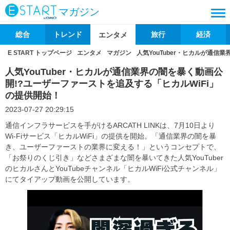
マガジン
総合
トレンド
旅行
経済
エンタメ
E START トップページ
エンタメ
マガジン
人気YouTuber・ヒカルが通信
人気YouTuber・ヒカルが通信業界の闇を暴く動画公
開!?ユーザーファーストを追及する「ヒカルWiFi」
の提供開始！
2023-07-27 20:29:15
通信インフラサービスを手がけるARCATH LINKは、7月10日より
Wi-Fiサービス「ヒカルWiFi」の提供を開始。「通信業界の闇を暴
き、ユーザーファーストの業界に変える！」というコンセプトで、
「お祭りのくじ引き」などさまざまな闇を暴いてきた人気YouTuber
のヒカルさんとYouTubeチャンネル「ヒカルWiFi公式チャンネル」
にてタイアップ動画を公開しています。