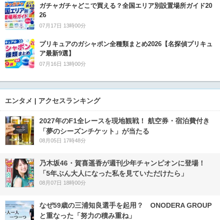
ガチャガチャどこで買える？全国エリア別設置場所ガイド20
26
07月17日 13時00分
プリキュアのガシャポン全種類まとめ2026【名探偵プリキュ
ア最新9選】
07月16日 13時00分
エンタメ | アクセスランキング
2027年のF1全レースを現地観戦！ 航空券・宿泊費付き
「夢のシーズンチケット」が当たる
08月05日 17時48分
乃木坂46・賀喜遥香が週刊少年チャンピオンに登場！
「5年ぶん大人になった私を見ていただけたら」
08月07日 18時00分
なぜ59歳の三浦知良選手を起用？ ONODERA GROUP
と重なった「努力の積み重ね」