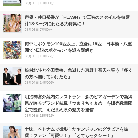
08月05日 16時00分
声優・井口裕香が「FLASH」で圧巻のスタイルを披露！
計18ページにわたる大特集に！
08月05日 7時00分
街中にポケモン100匹以上、立像は19匹 日本橋・八重
洲で“伝説のポケモン”を巡る謎解き
08月05日 15時55分
松村北斗と今田美桜、急逝した東野圭吾氏へ誓う「多く
の方へ届けていけたら」
08月04日 14時00分
明治神宮外苑内のレストラン・森のビアガーデンで新潟
県が誇るブランド枝豆「つまりちゃまめ」を販売数量限
定で提供。えだまめ県の魅力を発信
08月05日 15時51分
十味、ベトナムで撮影したヤンジャンのグラビアを披
露！ファン「可愛い！」「とてもセクシー！」