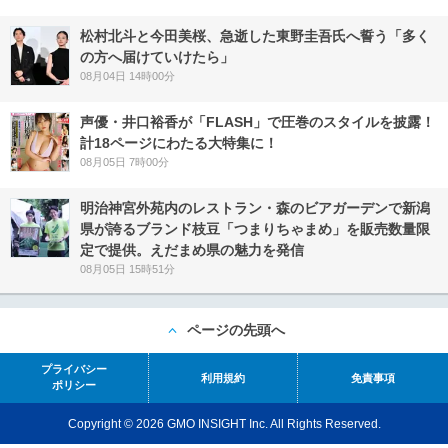
松村北斗と今田美桜、急逝した東野圭吾氏へ誓う「多く
の方へ届けていけたら」
08月04日 14時00分
声優・井口裕香が「FLASH」で圧巻のスタイルを披露！
計18ページにわたる大特集に！
08月05日 7時00分
明治神宮外苑内のレストラン・森のビアガーデンで新潟
県が誇るブランド枝豆「つまりちゃまめ」を販売数量限
定で提供。えだまめ県の魅力を発信
08月05日 15時51分
ページの先頭へ
プライバシー
利用規約
免責事項
ポリシー
Copyright © 2026 GMO INSIGHT Inc. All Rights Reserved.