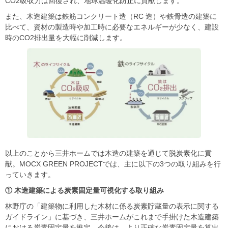
CO2吸収力は回復され、地球温暖化防止に貢献します。
また、木造建築は鉄筋コンクリート造（RC 造）や鉄骨造の建築に
比べて、資材の製造時や加工時に必要なエネルギーが少なく、建設
時のCO2排出量を大幅に削減します。
以上のことから三井ホームでは木造の建築を通じて脱炭素化に貢
献。MOCX GREEN PROJECTでは、主に以下の3つの取り組みを行
っていきます。
①
木造建築による炭素固定量可視化する取り組み
林野庁の「建築物に利用した木材に係る炭素貯蔵量の表示に関する
ガイドライン」に基づき、三井ホームがこれまで手掛けた木造建築
における炭素固定量を推定。今後は、より正確な炭素固定量を算出