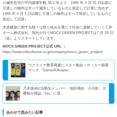
の滅失住宅の平均築後年数 38.2 年より、1985 年 3 月 31 日以前に
引渡しの物件はすべて滅失しているものと仮定して計算に含めず、
1985 年 4 月 1 日以降に引渡しの物件はすべて現存しているものと
仮定して試算）
木造建築に関する様々な取り組みを通じて社会に貢献していく三井
ホーム株式会社。同社が行うMOCX GREEN PROJECTは7 月 28 日
（金）よりスタートしています。
MOCX GREEN PROJECT
公式 URL
：
https://www.mitsuihome.co.jp/company/mocx_green_project/
ウクライナ教育再建にスター集結！サッカー慈善
マッチ「Game4Ukraine」...
乃木坂46の5期生メンバー・池田瑛紗、小川彩、川
﨑桜が雑誌「bis」に登...
あわせて読みたい記事