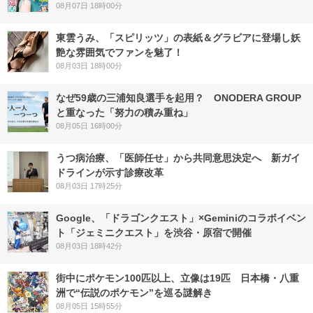
08月07日 18時00分
東雲うみ、「スピリッツ」の表紙＆グラビアに登場し妖
艶な雰囲気でファンを魅了！
08月03日 18時00分
なぜ59歳の三浦知良選手を起用？ ONODERA GROUP
と重なった「努力の積み重ね」
08月05日 16時00分
うつ病治療、「医師任せ」から共同意思決定へ 新ガイ
ドラインが示す診療改革
08月03日 17時25分
Google、「ドラゴンクエスト」×Geminiのコラボイベン
ト「ジェミニクエスト」を渋谷・原宿で開催
08月03日 18時42分
街中にポケモン100匹以上、立像は19匹 日本橋・八重
洲で“伝説のポケモン”を巡る謎解き
08月05日 15時55分