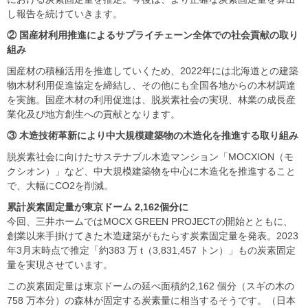
し報告を続けていきます。
②
国産材利用推進によるサプライチェーン全体での社会貢献の取り
組み
国産材の積極活用を推進していくため、2022年には北海道との建築
物木材利用促進協定を締結し、その他にも全国各地からの木材調達
を実施。国産木材の利用促進は、脱炭素社会の実現、林業の成長産
業化及び地方創生への貢献となります。
③
木造技術革新により中大規模建築物の木造化を推進する取り組み
脱炭素社会に向けたサステナブル木造マンション「MOCXION（モ
クシオン）」など、中大規模建築物を中心に木造化を推進すること
で、大幅にCO2を削減。
累計炭素固定量が東京ドーム 2,162
個分に
今回、三井ホームではMOCX GREEN PROJECTの開始とともに、
創業以来手掛けてきた木造建築がもたらす炭素固定量を発表。2023
年3月末時点で推定「約383 万 t（3,831,457 トン）」もの炭素固定
量を実現させています。
この炭素固定量は東京ドームの延べ面積約2,162 個分（スギの木の
758 万本分）の森林が固定する炭素量に相当するそうです。（日本