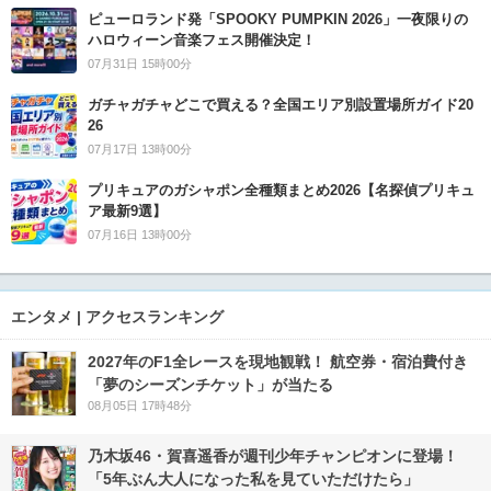
ピューロランド発「SPOOKY PUMPKIN 2026」一夜限りの
ハロウィーン音楽フェス開催決定！
07月31日 15時00分
ガチャガチャどこで買える？全国エリア別設置場所ガイド20
26
07月17日 13時00分
プリキュアのガシャポン全種類まとめ2026【名探偵プリキュ
ア最新9選】
07月16日 13時00分
エンタメ | アクセスランキング
2027年のF1全レースを現地観戦！ 航空券・宿泊費付き
「夢のシーズンチケット」が当たる
08月05日 17時48分
乃木坂46・賀喜遥香が週刊少年チャンピオンに登場！
「5年ぶん大人になった私を見ていただけたら」