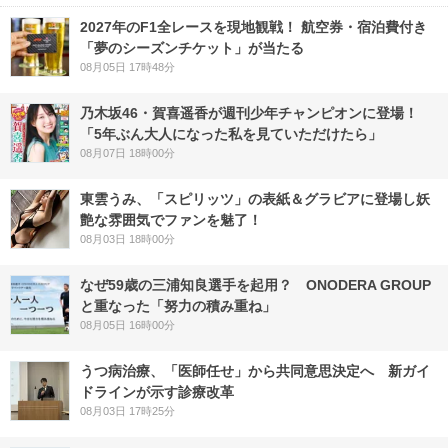
2027年のF1全レースを現地観戦！ 航空券・宿泊費付き
「夢のシーズンチケット」が当たる
08月05日 17時48分
乃木坂46・賀喜遥香が週刊少年チャンピオンに登場！
「5年ぶん大人になった私を見ていただけたら」
08月07日 18時00分
東雲うみ、「スピリッツ」の表紙＆グラビアに登場し妖
艶な雰囲気でファンを魅了！
08月03日 18時00分
なぜ59歳の三浦知良選手を起用？ ONODERA GROUP
と重なった「努力の積み重ね」
08月05日 16時00分
うつ病治療、「医師任せ」から共同意思決定へ 新ガイ
ドラインが示す診療改革
08月03日 17時25分