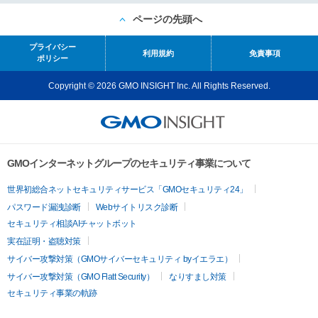
ページの先頭へ
プライバシー
利用規約
免責事項
ポリシー
Copyright © 2026 GMO INSIGHT Inc. All Rights Reserved.
GMOインターネットグループのセキュリティ事業について
世界初総合ネットセキュリティサービス「GMOセキュリティ24」
パスワード漏洩診断
Webサイトリスク診断
セキュリティ相談AIチャットボット
実在証明・盗聴対策
サイバー攻撃対策（GMOサイバーセキュリティ byイエラエ）
サイバー攻撃対策（GMO Flatt Security）
なりすまし対策
セキュリティ事業の軌跡