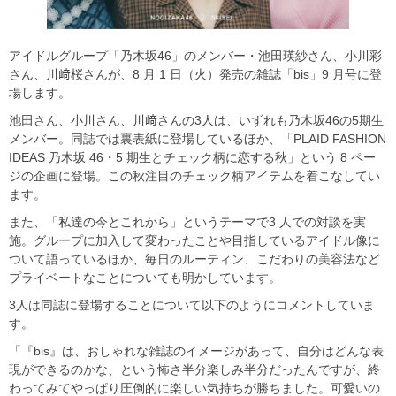
アイドルグループ「乃木坂46」のメンバー・池田瑛紗さん、小川彩
さん、川﨑桜さんが、8 月 1 日（火）発売の雑誌「bis」9 月号に登
場します。
池田さん、小川さん、川﨑さんの3人は、いずれも乃木坂46の5期生
メンバー。同誌では裏表紙に登場しているほか、「PLAID FASHION
IDEAS 乃木坂 46・5 期生とチェック柄に恋する秋」という 8 ペー
ジの企画に登場。この秋注目のチェック柄アイテムを着こなしてい
ます。
また、「私達の今とこれから」というテーマで3 人での対談を実
施。グループに加入して変わったことや目指しているアイドル像に
ついて語っているほか、毎日のルーティン、こだわりの美容法など
プライベートなことについても明かしています。
3人は同誌に登場することについて以下のようにコメントしていま
す。
「『bis』は、おしゃれな雑誌のイメージがあって、自分はどんな表
現ができるのかな、という怖さ半分楽しみ半分だったんですが、終
わってみてやっぱり圧倒的に楽しい気持ちが勝ちました。可愛いの