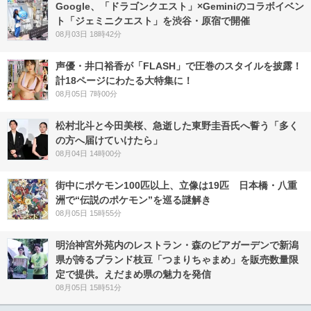
Google、「ドラゴンクエスト」×Geminiのコラボイベン
ト「ジェミニクエスト」を渋谷・原宿で開催
08月03日 18時42分
声優・井口裕香が「FLASH」で圧巻のスタイルを披露！
計18ページにわたる大特集に！
08月05日 7時00分
松村北斗と今田美桜、急逝した東野圭吾氏へ誓う「多く
の方へ届けていけたら」
08月04日 14時00分
街中にポケモン100匹以上、立像は19匹 日本橋・八重
洲で“伝説のポケモン”を巡る謎解き
08月05日 15時55分
明治神宮外苑内のレストラン・森のビアガーデンで新潟
県が誇るブランド枝豆「つまりちゃまめ」を販売数量限
定で提供。えだまめ県の魅力を発信
08月05日 15時51分