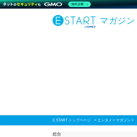
無料診断
マガジン
E START トップページ
>
エンタメ
>
マガジン
総合