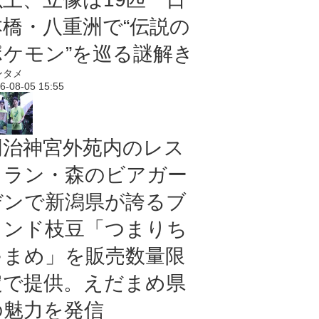
本橋・八重洲で“伝説の
ポケモン”を巡る謎解き
ンタメ
6-08-05 15:55
明治神宮外苑内のレス
トラン・森のビアガー
デンで新潟県が誇るブ
ランド枝豆「つまりち
ゃまめ」を販売数量限
定で提供。えだまめ県
の魅力を発信