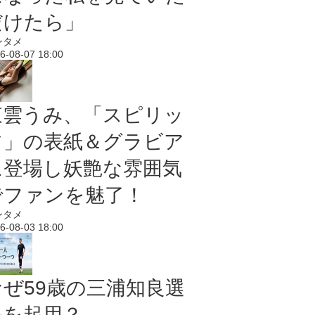
だけたら」
ンタメ
6-08-07 18:00
東雲うみ、「スピリッ
ツ」の表紙＆グラビア
に登場し妖艶な雰囲気
でファンを魅了！
ンタメ
6-08-03 18:00
なぜ59歳の三浦知良選
手を起用？