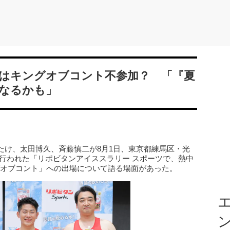
はキングオブコント不参加？ 「『夏
なるかも」
たけ、太田博久、斉藤慎二が8月1日、東京都練馬区・光
にて行われた「リポビタンアイススラリー スポーツで、熱中
グオブコント」への出場について語る場面があった。
エ