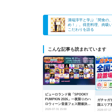
溝端淳平と学ぶ「間食の
め！」。得意料理、肉吸
こだわりを語る
こんな記事も読まれています
ピューロランド発「SPOOKY
PUMPKIN 2026」一夜限りのハ
ガチャガ
ロウィーン音楽フェス開催決
国エリア別
定！
2026-07-31 15:00
2026-07-17 