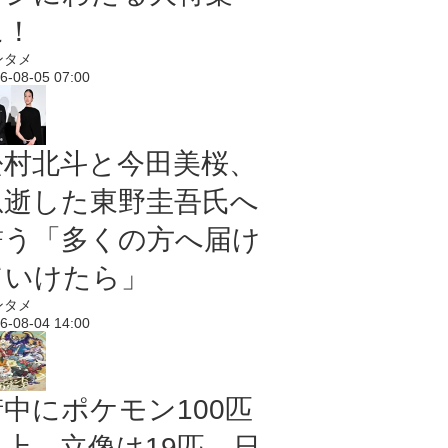
に！
ンタメ
6-08-05 07:00
松村北斗と今田美桜、
急逝した東野圭吾氏へ
誓う「多くの方へ届け
ていけたら」
ンタメ
6-08-04 14:00
街中にポケモン100匹
以上、立像は19匹 日