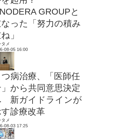
NODERA GROUPと
重なった「努力の積み
重ね」
ンタメ
6-08-05 16:00
うつ病治療、「医師任
せ」から共同意思決定
へ 新ガイドラインが
示す診療改革
ンタメ
6-08-03 17:25