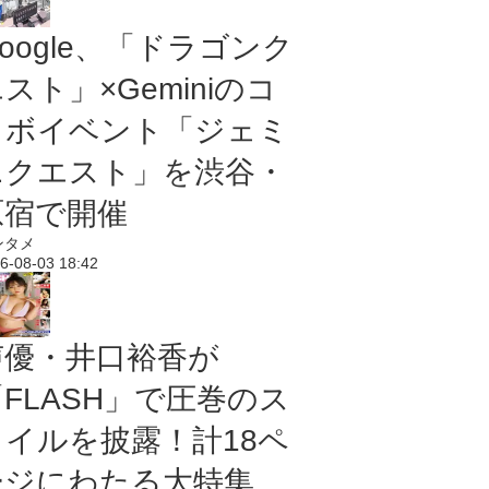
oogle、「ドラゴンク
スト」×Geminiのコ
ラボイベント「ジェミ
ニクエスト」を渋谷・
原宿で開催
ンタメ
6-08-03 18:42
声優・井口裕香が
「FLASH」で圧巻のス
タイルを披露！計18ペ
ージにわたる大特集