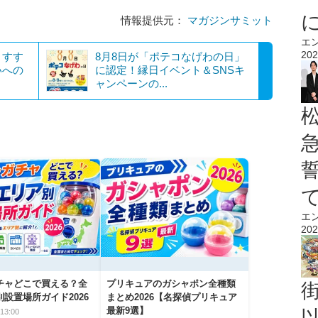
情報提供元：
マガジンサミット
エ
202
、すす
8月8日が「ポテコなげわの日」
いへの
に認定！縁日イベント＆SNSキ
ャンペーンの...
エ
202
チャどこで買える？全
プリキュアのガシャポン全種類
設置場所ガイド2026
まとめ2026【名探偵プリキュア
最新9選】
13:00