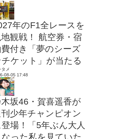
027年のF1全レースを
現地観戦！ 航空券・宿
泊費付き「夢のシーズ
ンチケット」が当たる
ンタメ
6-08-05 17:48
乃木坂46・賀喜遥香が
週刊少年チャンピオン
に登場！「5年ぶん大人
になった私を見ていた