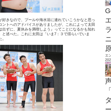
G
エ
が好きなので、プールや海水浴に連れていこうかなと思っ
コントへのアドバイスがありましたが、これによって太田
は出ずに、夏休みを満喫しよう』ってことになるかも知れ
」と述べた。これに太田は「いま7：３で揺らいでいま
た。
エ
202