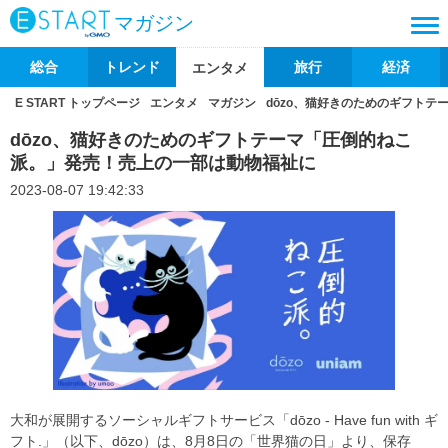
マガジン
総合
トレンド
旅行
経済
エンタメ
E START トップページ
エンタメ
マガジン
dōzo、猫好きのためのギフト
dōzo、猫好きのためのギフトテーマ「圧倒的ねこ
派。」発売！売上の一部は動物福祉に
2023-08-07 19:42:33
大和が展開するソーシャルギフトサービス「dōzo - Have fun with ギ
フト.」（以下、dōzo）は、8月8日の「世界猫の日」より、保存