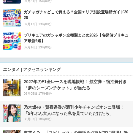
07月31日 15時00分
ガチャガチャどこで買える？全国エリア別設置場所ガイド20
26
07月17日 13時00分
プリキュアのガシャポン全種類まとめ2026【名探偵プリキュ
ア最新9選】
07月16日 13時00分
エンタメ | アクセスランキング
2027年のF1全レースを現地観戦！ 航空券・宿泊費付き
「夢のシーズンチケット」が当たる
08月05日 17時48分
乃木坂46・賀喜遥香が週刊少年チャンピオンに登場！
「5年ぶん大人になった私を見ていただけたら」
08月07日 18時00分
東雲うみ、「スピリッツ」の表紙＆グラビアに登場し妖