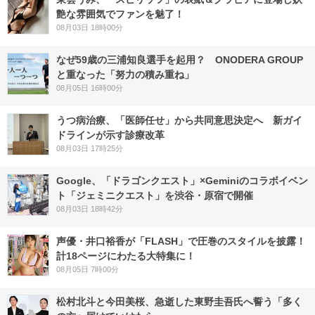
艶な雰囲気でファンを魅了！
08月03日 18時00分
なぜ59歳の三浦知良選手を起用？ ONODERA GROUP
と重なった「努力の積み重ね」
08月05日 16時00分
うつ病治療、「医師任せ」から共同意思決定へ 新ガイ
ドラインが示す診療改革
08月03日 17時25分
Google、「ドラゴンクエスト」×Geminiのコラボイベン
ト「ジェミニクエスト」を渋谷・原宿で開催
08月03日 18時42分
声優・井口裕香が「FLASH」で圧巻のスタイルを披露！
計18ページにわたる大特集に！
08月05日 7時00分
松村北斗と今田美桜、急逝した東野圭吾氏へ誓う「多く