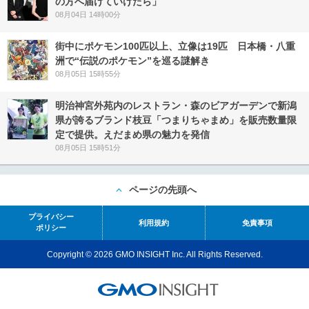
の方へ届けていけたら」
08月04日 14時00分
街中にポケモン100匹以上、立像は19匹 日本橋・八重
洲で“伝説のポケモン”を巡る謎解き
08月05日 15時55分
明治神宮外苑内のレストラン・森のビアガーデンで新潟
県が誇るブランド枝豆「つまりちゃまめ」を販売数量限
定で提供。えだまめ県の魅力を発信
08月05日 15時51分
ページの先頭へ
プライバシー
利用規約
免責事項
ポリシー
Copyright © 2026 GMO INSIGHT Inc. All Rights Reserved.