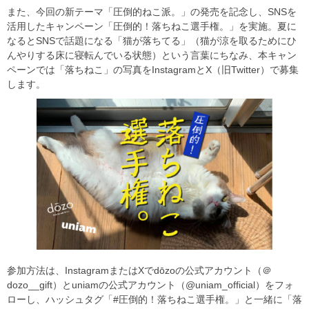
また、今回の新テーマ「圧倒的ねこ派。」の発売を記念し、SNSを
活用したキャンペーン「圧倒的！落ちねこ選手権。」を実施。夏に
なるとSNSで話題になる「猫が落ちてる」（猫が涼を取るためにひ
んやりする床に寝転んでいる状態）という言葉にちなみ、本キャン
ペーンでは「落ちねこ」の写真をInstagramとX（旧Twitter）で募集
します。
参加方法は、InstagramまたはXでdōzoの公式アカウント（＠
dozo__gift）とuniamの公式アカウント（@uniam_official）をフォ
ローし、ハッシュタグ「#圧倒的！落ちねこ選手権。」と一緒に「落