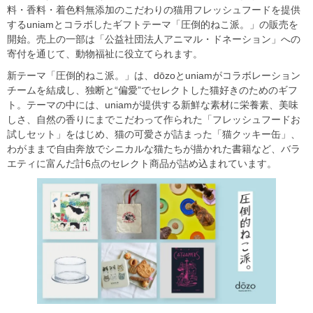
料・香料・着色料無添加のこだわりの猫用フレッシュフードを提供
するuniamとコラボしたギフトテーマ「圧倒的ねこ派。」の販売を
開始。売上の一部は「公益社団法人アニマル・ドネーション」への
寄付を通じて、動物福祉に役立てられます。
新テーマ「圧倒的ねこ派。」は、dōzoとuniamがコラボレーション
チームを結成し、独断と“偏愛”でセレクトした猫好きのためのギフ
ト。テーマの中には、uniamが提供する新鮮な素材に栄養素、美味
しさ、自然の香りにまでこだわって作られた「フレッシュフードお
試しセット」をはじめ、猫の可愛さが詰まった「猫クッキー缶」、
わがままで自由奔放でシニカルな猫たちが描かれた書籍など、バラ
エティに富んだ計6点のセレクト商品が詰め込まれています。