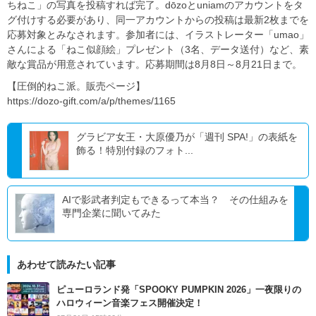
ちねこ」の写真を投稿すれば完了。dōzoとuniamのアカウントをタ
グ付けする必要があり、同一アカウントからの投稿は最新2枚までを
応募対象とみなされます。参加者には、イラストレーター「umao」
さんによる「ねこ似顔絵」プレゼント（3名、データ送付）など、素
敵な賞品が用意されています。応募期間は8月8日～8月21日まで。
【圧倒的ねこ派。販売ページ】
https://dozo-gift.com/a/p/themes/1165
グラビア女王・大原優乃が「週刊 SPA!」の表紙を
飾る！特別付録のフォト...
AIで影武者判定もできるって本当？ その仕組みを
専門企業に聞いてみた
あわせて読みたい記事
ピューロランド発「SPOOKY PUMPKIN 2026」一夜限りの
ハロウィーン音楽フェス開催決定！