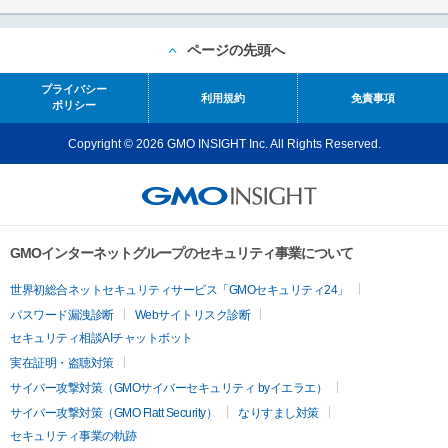
ページの先頭へ
プライバシー
利用規約
免責事項
ポリシー
Copyright © 2026 GMO INSIGHT Inc. All Rights Reserved.
GMOインターネットグループのセキュリティ事業について
世界初総合ネットセキュリティサービス「GMOセキュリティ24」
パスワード漏洩診断
Webサイトリスク診断
セキュリティ相談AIチャットボット
実在証明・盗聴対策
サイバー攻撃対策（GMOサイバーセキュリティ byイエラエ）
サイバー攻撃対策（GMO Flatt Security）
なりすまし対策
セキュリティ事業の軌跡