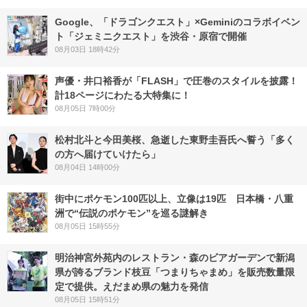
Google、「ドラゴンクエスト」×Geminiのコラボイベン
ト「ジェミニクエスト」を渋谷・原宿で開催
08月03日 18時42分
声優・井口裕香が「FLASH」で圧巻のスタイルを披露！
計18ページにわたる大特集に！
08月05日 7時00分
松村北斗と今田美桜、急逝した東野圭吾氏へ誓う「多く
の方へ届けていけたら」
08月04日 14時00分
街中にポケモン100匹以上、立像は19匹 日本橋・八重
洲で“伝説のポケモン”を巡る謎解き
08月05日 15時55分
明治神宮外苑内のレストラン・森のビアガーデンで新潟
県が誇るブランド枝豆「つまりちゃまめ」を販売数量限
定で提供。えだまめ県の魅力を発信
08月05日 15時51分