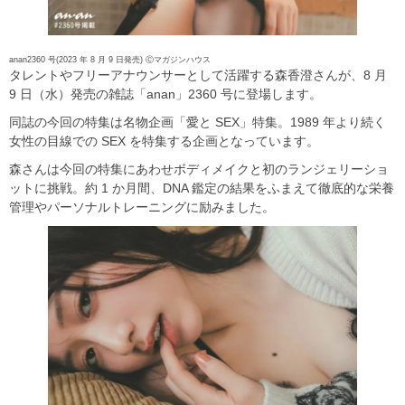
anan2360 号(2023 年 8 月 9 日発売) Ⓒマガジンハウス
タレントやフリーアナウンサーとして活躍する森香澄さんが、8 月
9 日（水）発売の雑誌「anan」2360 号に登場します。
同誌の今回の特集は名物企画「愛と SEX」特集。1989 年より続く
女性の目線での SEX を特集する企画となっています。
森さんは今回の特集にあわせボディメイクと初のランジェリーショ
ットに挑戦。約 1 か月間、DNA 鑑定の結果をふまえて徹底的な栄養
管理やパーソナルトレーニングに励みました。