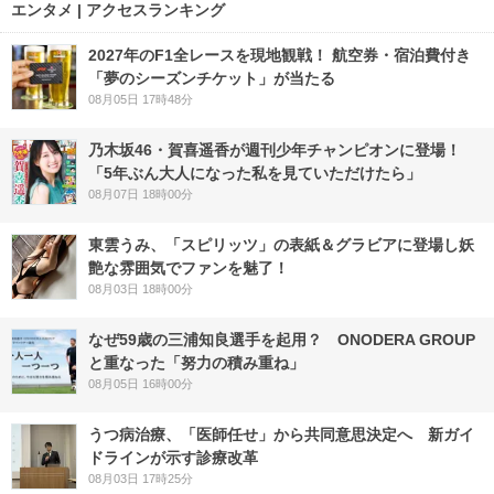
エンタメ | アクセスランキング
2027年のF1全レースを現地観戦！ 航空券・宿泊費付き
「夢のシーズンチケット」が当たる
08月05日 17時48分
乃木坂46・賀喜遥香が週刊少年チャンピオンに登場！
「5年ぶん大人になった私を見ていただけたら」
08月07日 18時00分
東雲うみ、「スピリッツ」の表紙＆グラビアに登場し妖
艶な雰囲気でファンを魅了！
08月03日 18時00分
なぜ59歳の三浦知良選手を起用？ ONODERA GROUP
と重なった「努力の積み重ね」
08月05日 16時00分
うつ病治療、「医師任せ」から共同意思決定へ 新ガイ
ドラインが示す診療改革
08月03日 17時25分