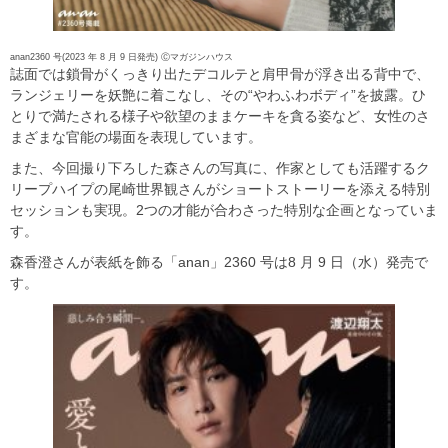
anan2360 号(2023 年 8 月 9 日発売) Ⓒマガジンハウス
誌面では鎖骨がくっきり出たデコルテと肩甲骨が浮き出る背中で、
ランジェリーを妖艶に着こなし、その“やわふわボディ”を披露。ひ
とりで満たされる様子や欲望のままケーキを貪る姿など、女性のさ
まざまな官能の場面を表現しています。
また、今回撮り下ろした森さんの写真に、作家としても活躍するク
リープハイプの尾崎世界観さんがショートストーリーを添える特別
セッションも実現。2つの才能が合わさった特別な企画となっていま
す。
森香澄さんが表紙を飾る「anan」2360 号は8 月 9 日（水）発売で
す。