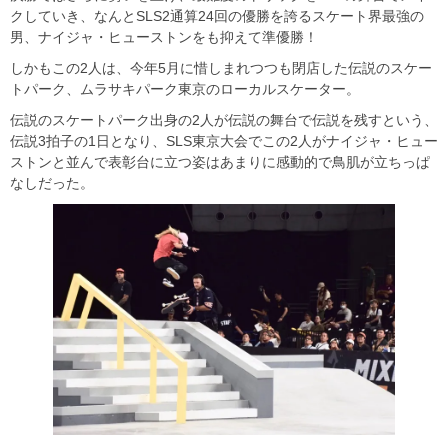
クしていき、なんとSLS2通算24回の優勝を誇るスケート界最強の
男、ナイジャ・ヒューストンをも抑えて準優勝！
しかもこの2人は、今年5月に惜しまれつつも閉店した伝説のスケー
トパーク、ムラサキパーク東京のローカルスケーター。
伝説のスケートパーク出身の2人が伝説の舞台で伝説を残すという、
伝説3拍子の1日となり、SLS東京大会でこの2人がナイジャ・ヒュー
ストンと並んで表彰台に立つ姿はあまりに感動的で鳥肌が立ちっぱ
なしだった。