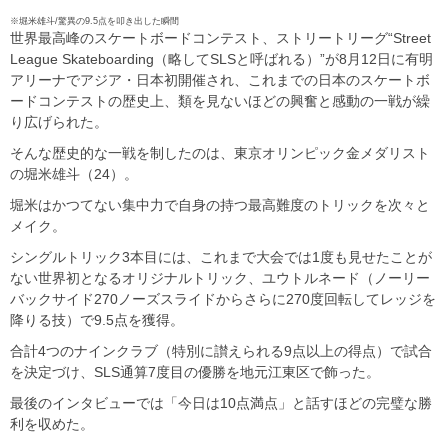
※堀米雄斗/驚異の9.5点を叩き出した瞬間
世界最高峰のスケートボードコンテスト、ストリートリーグ“Street
League Skateboarding（略してSLSと呼ばれる）”が8月12日に有明
アリーナでアジア・日本初開催され、これまでの日本のスケートボ
ードコンテストの歴史上、類を見ないほどの興奮と感動の一戦が繰
り広げられた。
そんな歴史的な一戦を制したのは、東京オリンピック金メダリスト
の堀米雄斗（24）。
堀米はかつてない集中力で自身の持つ最高難度のトリックを次々と
メイク。
シングルトリック3本目には、これまで大会では1度も見せたことが
ない世界初となるオリジナルトリック、ユウトルネード（ノーリー
バックサイド270ノーズスライドからさらに270度回転してレッジを
降りる技）で9.5点を獲得。
合計4つのナインクラブ（特別に讃えられる9点以上の得点）で試合
を決定づけ、SLS通算7度目の優勝を地元江東区で飾った。
最後のインタビューでは「今日は10点満点」と話すほどの完璧な勝
利を収めた。