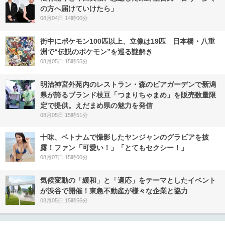
の方へ届けていけたら」
08月04日 14時00分
街中にポケモン100匹以上、立像は19匹 日本橋・八重
洲で“伝説のポケモン”を巡る謎解き
08月05日 15時55分
明治神宮外苑内のレストラン・森のビアガーデンで新潟
県が誇るブランド枝豆「つまりちゃまめ」を販売数量限
定で提供。えだまめ県の魅力を発信
08月05日 15時51分
十味、ベトナムで撮影したヤンジャンのグラビアを披
露！ファン「可愛い！」「とてもセクシー！」
08月07日 15時00分
気候変動の「緩和」と「適応」をテーマとしたイベント
が渋谷で開催！東急不動産が様々な企業と協力
08月05日 15時56分