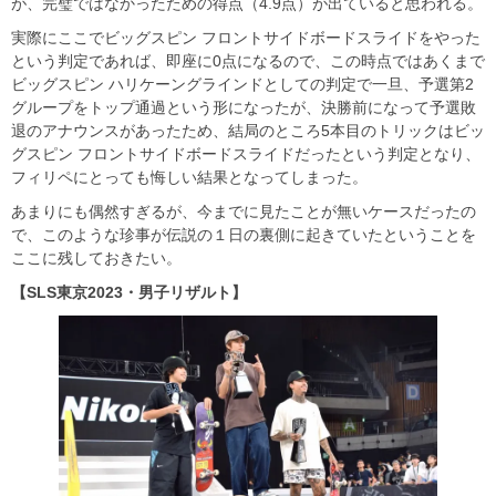
が、完璧ではなかったための得点（4.9点）が出ていると思われる。
実際にここでビッグスピン フロントサイドボードスライドをやった
という判定であれば、即座に0点になるので、この時点ではあくまで
ビッグスピン ハリケーングラインドとしての判定で一旦、予選第2
グループをトップ通過という形になったが、決勝前になって予選敗
退のアナウンスがあったため、結局のところ5本目のトリックはビッ
グスピン フロントサイドボードスライドだったという判定となり、
フィリペにとっても悔しい結果となってしまった。
あまりにも偶然すぎるが、今までに見たことが無いケースだったの
で、このような珍事が伝説の１日の裏側に起きていたということを
ここに残しておきたい。
【SLS東京2023・男子リザルト】