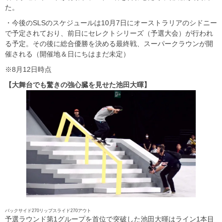
た。
・今後のSLSのスケジュールは10月7日にオーストラリアのシドニー
で予定されており、前日にセレクトシリーズ（予選大会）が行われ
る予定。その後に総合優勝を決める最終戦、スーパークラウンが開
催される（開催地＆日にちはまだ未定）
※8月12日時点
【大舞台でも驚きの強心臓を見せた池田大暉】
バックサイド270リップスライド270アウト
予選ラウンド第1グループを首位で突破した池田大暉はライン1本目