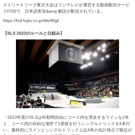
ストリートリーグ東京大会はフジテレビが運営する動画配信サービ
スFODで、日本語実況&amp;解説が配信されている。
https://fod.fujitv.co.jp/title/f0gl/
【SLS 2023のルールと仕組み】
・2023年度のSLSは45秒間自由にコース内を滑走するラインを2本
と、コース内の自由な場所で1発技を行うシングルトリックを5本行
い、最終的にラインとシングルトリック上位4本の合計得点で順位が