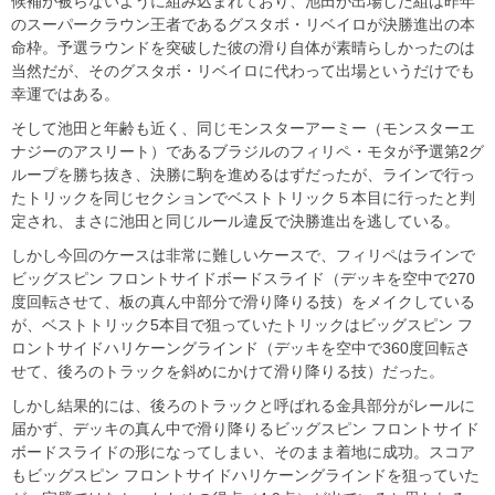
候補が被らないように組み込まれており、池田が出場した組は昨年
のスーパークラウン王者であるグスタボ・リベイロが決勝進出の本
命枠。予選ラウンドを突破した彼の滑り自体が素晴らしかったのは
当然だが、そのグスタボ・リベイロに代わって出場というだけでも
幸運ではある。
そして池田と年齢も近く、同じモンスターアーミー（モンスターエ
ナジーのアスリート）であるブラジルのフィリペ・モタが予選第2グ
ループを勝ち抜き、決勝に駒を進めるはずだったが、ラインで行っ
たトリックを同じセクションでベストトリック５本目に行ったと判
定され、まさに池田と同じルール違反で決勝進出を逃している。
しかし今回のケースは非常に難しいケースで、フィリペはラインで
ビッグスピン フロントサイドボードスライド（デッキを空中で270
度回転させて、板の真ん中部分で滑り降りる技）をメイクしている
が、ベストトリック5本目で狙っていたトリックはビッグスピン フ
ロントサイドハリケーングラインド（デッキを空中で360度回転さ
せて、後ろのトラックを斜めにかけて滑り降りる技）だった。
しかし結果的には、後ろのトラックと呼ばれる金具部分がレールに
届かず、デッキの真ん中で滑り降りるビッグスピン フロントサイド
ボードスライドの形になってしまい、そのまま着地に成功。スコア
もビッグスピン フロントサイドハリケーングラインドを狙っていた