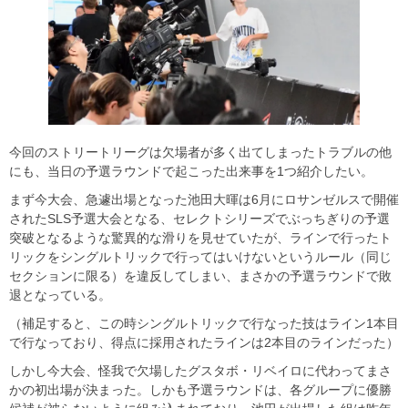
今回のストリートリーグは欠場者が多く出てしまったトラブルの他
にも、当日の予選ラウンドで起こった出来事を1つ紹介したい。
まず今大会、急遽出場となった池田大暉は6月にロサンゼルスで開催
されたSLS予選大会となる、セレクトシリーズでぶっちぎりの予選
突破となるような驚異的な滑りを見せていたが、ラインで行ったト
リックをシングルトリックで行ってはいけないというルール（同じ
セクションに限る）を違反してしまい、まさかの予選ラウンドで敗
退となっている。
（補足すると、この時シングルトリックで行なった技はライン1本目
で行なっており、得点に採用されたラインは2本目のラインだった）
しかし今大会、怪我で欠場したグスタボ・リベイロに代わってまさ
かの初出場が決まった。しかも予選ラウンドは、各グループに優勝