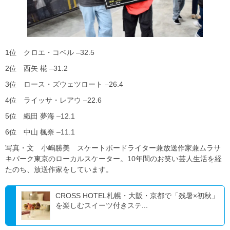
1位 クロエ・コベル –32.5
2位 西矢 椛 –31.2
3位 ロース・ズウェツロート –26.4
4位 ライッサ・レアウ –22.6
5位 織田 夢海 –12.1
6位 中山 楓奈 –11.1
写真・文 小嶋勝美 スケートボードライター兼放送作家兼ムラサ
キパーク東京のローカルスケーター。10年間のお笑い芸人生活を経
たのち、放送作家をしています。
CROSS HOTEL札幌・大阪・京都で「残暑×初秋」
を楽しむスイーツ付きステ...