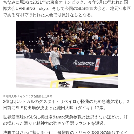
ちなみに堀米は2021年の東京オリンピック、今年5月に行われた国
際大会UPRISING Tokyo、そして今回のSLS東京大会と、地元江東区
である有明で行われた大会では負けなしとなる。
※池田大暉/ナインクラブを獲得した瞬間
2位はポルトガルのグスタボ・リベイロが怪我のため急遽欠場し、2
日前にSLS初出場が決まった池田大暉（ダイキ）17歳。
世界最高峰のSLSに初出場&amp;緊急参戦とは思えないほどの、肝
の据わった滑りと精神力の強さで予選ラウンドを通過。
決勝ではさらに勢いを上げ、最難度のトリックをSLSの舞台でメイ