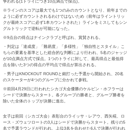
争われる(1トライにつき10点満点で採点)。
※ラインのスコアは最大でも1つのみのカウントとなり、前年までの
ように必ずカウントされるわけではないため（前年はライントリッ
クが最終スコアに必ず1本カウントされた）ラインをミスしてもシン
グルトリックで逆転が可能になった。
※9点台の得点はナインクラブと呼ばれ、賞賛される。
・判定は「達成度」「難易度」「多様性」「独自性とスタイル」こ
ちらの要素を基準とした総合的な判断により行われ、5名のジャッジ
が10点満点方式で採点。1つのトライに対して、最高得点と最低得
点を除いた3つの得点の平均点で得点が算出される。
・男子はKNOCKOUT ROUNDと銘打った予選から開始され、20名
のスケーターが4つのグループに分かれて参戦。
※前回4月29日に行われたシカゴ大会優勝のケルビン・ホフラーは
シードで決勝からスタート。各グループの勝者と、グループ勝者を
除いた全体のトップが決勝に進出。
女子は前回（シカゴ大会）表彰台のライッサ・レアウ、西矢椛、ロ
ース・ズウェツロートの3人はシードで決勝からスタート。残りの5
名で予選ラウンドが行われ、上位3名を合わせた6人で決勝が行われ