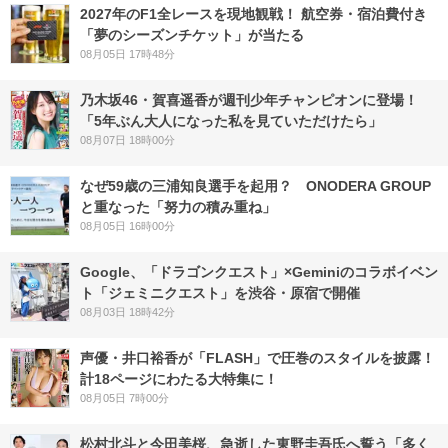
2027年のF1全レースを現地観戦！ 航空券・宿泊費付き
「夢のシーズンチケット」が当たる
08月05日 17時48分
乃木坂46・賀喜遥香が週刊少年チャンピオンに登場！
「5年ぶん大人になった私を見ていただけたら」
08月07日 18時00分
なぜ59歳の三浦知良選手を起用？ ONODERA GROUP
と重なった「努力の積み重ね」
08月05日 16時00分
Google、「ドラゴンクエスト」×Geminiのコラボイベン
ト「ジェミニクエスト」を渋谷・原宿で開催
08月03日 18時42分
声優・井口裕香が「FLASH」で圧巻のスタイルを披露！
計18ページにわたる大特集に！
08月05日 7時00分
松村北斗と今田美桜、急逝した東野圭吾氏へ誓う「多く