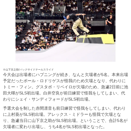
※山下京之助/バックサイドテールスライド
今大会は出場者にハプニングが続き、なんと欠場者が5名。本来出場
予定だったポール・ロドリゲスが怪我のため欠場となり、代わりに
トミー・フィン。グスタボ・リベイロが欠場のため、急遽2日前に池
田大暉がSLS初出場。白井空良が前日練習で怪我をしてしまい、代
わりにシェイ・サンディフォードがSLS初出場。
予選大会を制した赤間凛音も前日練習で怪我をしてしまい、代わり
に上村葵がSLS初出場。アレックス・ミドラーも怪我で欠場とな
り、急遽当日に
山下京之助
がSLS初出場。ということで、合計5名が
欠場者に変わり出場し、うち4名がSLS初出場となった。