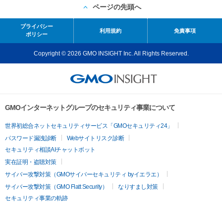
ページの先頭へ
プライバシー
利用規約
免責事項
ポリシー
Copyright © 2026 GMO INSIGHT Inc. All Rights Reserved.
GMOインターネットグループのセキュリティ事業について
世界初総合ネットセキュリティサービス「GMOセキュリティ24」
パスワード漏洩診断
Webサイトリスク診断
セキュリティ相談AIチャットボット
実在証明・盗聴対策
サイバー攻撃対策（GMOサイバーセキュリティ byイエラエ）
サイバー攻撃対策（GMO Flatt Security）
なりすまし対策
セキュリティ事業の軌跡