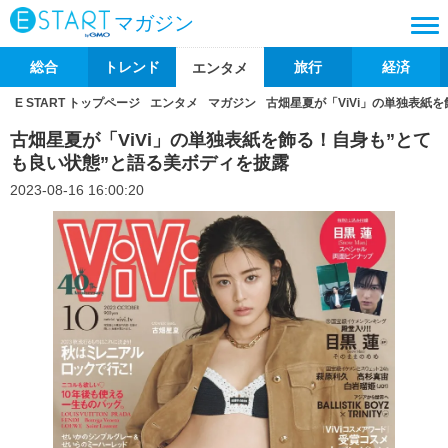
マガジン
総合
トレンド
旅行
経済
エンタメ
E START トップページ
エンタメ
マガジン
古畑星夏が「ViVi」の単独表紙
古畑星夏が「ViVi」の単独表紙を飾る！自身も”とて
も良い状態”と語る美ボディを披露
2023-08-16 16:00:20