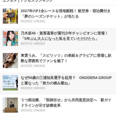
エンタメ | アクセスランキング
2027年のF1全レースを現地観戦！ 航空券・宿泊費付き
「夢のシーズンチケット」が当たる
08月05日 17時48分
乃木坂46・賀喜遥香が週刊少年チャンピオンに登場！
「5年ぶん大人になった私を見ていただけたら」
08月07日 18時00分
東雲うみ、「スピリッツ」の表紙＆グラビアに登場し妖
艶な雰囲気でファンを魅了！
08月03日 18時00分
なぜ59歳の三浦知良選手を起用？ ONODERA GROUP
と重なった「努力の積み重ね」
08月05日 16時00分
うつ病治療、「医師任せ」から共同意思決定へ 新ガイ
ドラインが示す診療改革
08月03日 17時25分