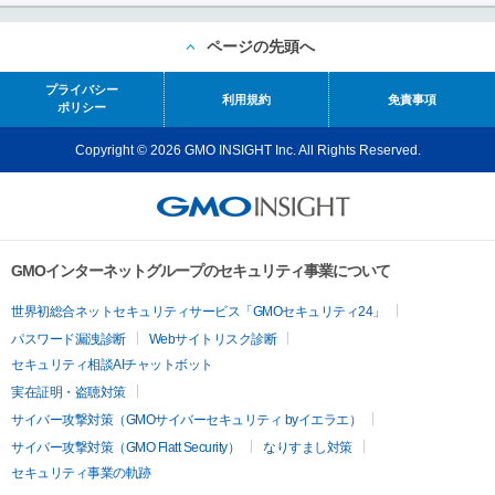
ページの先頭へ
プライバシー
利用規約
免責事項
ポリシー
Copyright © 2026 GMO INSIGHT Inc. All Rights Reserved.
GMOインターネットグループのセキュリティ事業について
世界初総合ネットセキュリティサービス「GMOセキュリティ24」
パスワード漏洩診断
Webサイトリスク診断
セキュリティ相談AIチャットボット
実在証明・盗聴対策
サイバー攻撃対策（GMOサイバーセキュリティ byイエラエ）
サイバー攻撃対策（GMO Flatt Security）
なりすまし対策
セキュリティ事業の軌跡