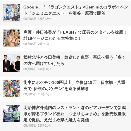
Google、「ドラゴンクエスト」×Geminiのコラボイベン
ト「ジェミニクエスト」を渋谷・原宿で開催
08月03日 18時42分
声優・井口裕香が「FLASH」で圧巻のスタイルを披露！
計18ページにわたる大特集に！
08月05日 7時00分
松村北斗と今田美桜、急逝した東野圭吾氏へ誓う「多く
の方へ届けていけたら」
08月04日 14時00分
街中にポケモン100匹以上、立像は19匹 日本橋・八重
洲で“伝説のポケモン”を巡る謎解き
08月05日 15時55分
明治神宮外苑内のレストラン・森のビアガーデンで新潟
県が誇るブランド枝豆「つまりちゃまめ」を販売数量限
定で提供。えだまめ県の魅力を発信
08月05日 15時51分