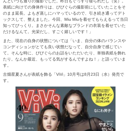
んといつも通りの撮影でした。昨日もぐっすり寝られたし（笑）。
表紙に向けての身体作りは、びびぐらの撮影前にしていたことをそ
のまま延長。よもぎ蒸しにハマっているので、引き続き通ってデト
ックスして、整えました。今回、Miu Miuを着せてもらえるって当日
知ってびっくり。まさかそんな素敵なブランドの衣装を着せていた
だけるなんて。光栄だし、すごく嬉しいです！」
また、現在の自身の状態については「いま、自分の体のバランスや
コンディションがとても良い状態だなって、自分自身で感じてい
て。そんな時に、びびぐらのお話をいただいたり、単独表紙を飾れ
たり。なんか最近、もってる気がするんですよね！」と語っていま
す。
古畑星夏さんが表紙を飾る「ViVi」10月号は8月23日（水）発売で
す。