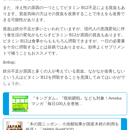
また、冷え性の原因の一つとしてビタミン B12不足による貧血もあ
ります。貧血気味の方はその貧血を改善することで冷えをも改善で
きる可能性があります。
貧血は鉄分不足が多いといわれていますが、現代人の意識変化に伴
う食生活の変化がもたらすビタミン B12が原因の貧血もあります。
ビタミン B12は食事からももちろん摂取できますが、一日の必要量
を十分に摂取することは容易ではありません。効率よくサプリメン
トで補うこともおススメです。
&nbsp;
鉄分不足が原因と多くの人が考えている貧血。なかなか改善しない
という人はビタミン B12を摂取することを意識してみてはいかがで
しょうか。
『キングダム』『呪術廻戦』なども対象！Ameba
マンガ「毎日100人全巻無...
「木の国ニッポン」小池都知事が国産木材の利用を
推奨！「JAPAN ReWOOD...