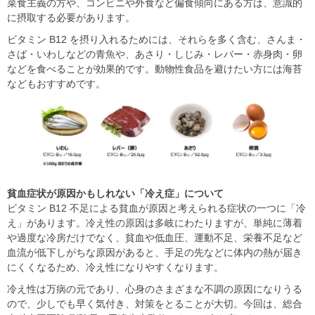
菜食主義の方や、コンビニや外食など偏食傾向にある方は、意識的
に摂取する必要があります。
ビタミン B12 を摂り入れるためには、それらを多く含む、さんま・
さば・いわしなどの青魚や、あさり・しじみ・レバー・赤身肉・卵
などを食べることが効果的です。動物性食品を避けたい方には海苔
などもおすすめです。
貧血症状が原因かもしれない「冷え症」について
ビタミン B12 不足による貧血が原因と考えられる症状の一つに「冷
え」があります。冷え性の原因は多岐にわたりますが、単純に薄着
や過度な冷房だけでなく、貧血や低血圧、運動不足、栄養不足など
血流が低下しがちな原因があると、手足の先などに体内の熱が届き
にくくなるため、冷え性になりやすくなります。
冷え性は万病の元であり、心身のさまざまな不調の原因になりうる
ので、少しでも早く気付き、対策をとることが大切。今回は、総合