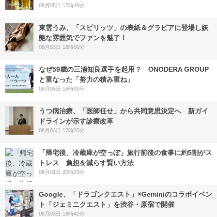
08月05日 17時48分
東雲うみ、「スピリッツ」の表紙＆グラビアに登場し妖
艶な雰囲気でファンを魅了！
08月03日 18時00分
なぜ59歳の三浦知良選手を起用？ ONODERA GROUP
と重なった「努力の積み重ね」
08月05日 16時00分
うつ病治療、「医師任せ」から共同意思決定へ 新ガイ
ドラインが示す診療改革
08月03日 17時25分
「帰宅後、冷蔵庫が空っぽ」旅行前後の食事に約5割がス
トレス 負担を減らす賢い方法
08月01日 20時33分
Google、「ドラゴンクエスト」×Geminiのコラボイベン
ト「ジェミニクエスト」を渋谷・原宿で開催
08月03日 18時42分