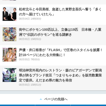
松村北斗と今田美桜、急逝した東野圭吾氏へ誓う「多く
の方へ届けていけたら」
08月04日 14時00分
街中にポケモン100匹以上、立像は19匹 日本橋・八重
洲で“伝説のポケモン”を巡る謎解き
08月05日 15時55分
声優・井口裕香が「FLASH」で圧巻のスタイルを披露！
計18ページにわたる大特集に！
08月05日 7時00分
明治神宮外苑内のレストラン・森のビアガーデンで新潟
県が誇るブランド枝豆「つまりちゃまめ」を販売数量限
定で提供。えだまめ県の魅力を発信
08月05日 15時51分
ページの先頭へ