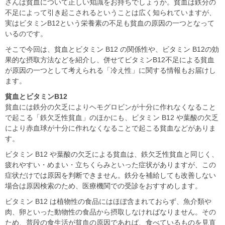
さんは貧血について正しい知識をお持ちでしょうか。貧血は鉄分の
不足によって引き起こされるということは広く知られていますが、
実はビタミンB12という栄養素の不足も貧血の原因の一つとなって
いるのです。
そこで今回は、貧血とビタミン B12 の関係性や、ビタミン B12の効
果的な摂取方法などを紹介し、併せてビタミンB12不足による貧血
が原因の一つとして考えられる「冷え性」に関する情報もお届けし
ます。
貧血
と
ビタミンB12
貧血には鉄分の欠乏によりヘモグロビンが十分に作れなくなること
で起こる「鉄欠乏性貧血」のほかにも、ビタミン B12 や葉酸の欠乏
により赤血球が十分に作れなくなることで起こる貧血などがありま
す。
ビタミン B12 や葉酸の欠乏による貧血は、鉄欠乏性貧血と同じく、
疲れやすい・めまい・立ちくらみといった症状がありますが、この
症状だけでは原因を判断できません。鉄分を補給しても改善しない
場合は原因検索のため、医療機関での受診をおすすめします。
ビタミン B12 は植物性の食品にはほぼ含まれておらず、魚介類や
肉、卵といった動物性の食品から摂取しなければなりません。その
ため、普段の食生活が貧血の原因であれば、食べているものを見直