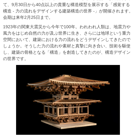
て、9月30日から40点以上の貴重な構造模型を展示する「感覚する
構造 - 力の流れをデザインする建築構造の世界 -」が開催されます。
会期は来年2月25日まで。
1923年の関東大震災から今年で100年。われわれ人類は、地震力や
風力をはじめ自然の力が及ぶ世界に生き、さらには地球という重力
空間において、建築における力の流れをどうデザインしてきたので
しょうか。そうした力の流れや素材と真摯に向き合い、技術を駆使
し、建築の骨格となる「構造」を創造してきたのが、構造デザイン
の世界です。