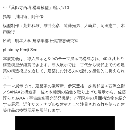
※「薬師寺西塔 構造模型」縮尺1/10
指導：川口衞、阿部優
模型制作：荒井和雄、碓井克彦、遠藤光男、大崎昇、岡田憲二、木
内隆行
所蔵：明星大学 建築学部 松尾智恵研究室
photo by Kenji Seo
本展覧会は、導入展示と3つのテーマ展示で構成され、40点以上の
構造模型が鑑賞できます。導入展示では、古代から現代までの名建
築の構造模型を通して、建築における力の流れを感覚的に捉えられ
ます。
テーマ展示では、建築家の磯崎新、伊東豊雄、妹島和世＋西沢立衛
／SANAAと構造家・佐々木睦朗の協働を取り上げた展示から、佐藤
淳らとJAXA（宇宙航空研究開発機構）が開発中の月面構造物を紹介
する展示、近年サステナブルな建材として注目される竹を使った建
築作品の模型展示を展開します。