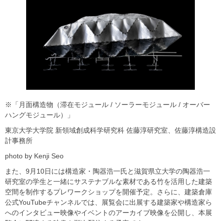
※「月面構造物（滞在モジュール / ソーラーモジュール / オーバー
ハングモジュール）」
東京大学大学院 新領域創成科学研究科 佐藤淳研究室、佐藤淳構造設
計事務所
photo by Kenji Seo
また、9月10日には構造家・陶器浩一氏と滋賀県立大学の陶器浩一
研究室の学生と一緒にサステナブルな素材である竹を活用した建築
空間を制作するプレワークショップを開催予定。さらに、建築倉庫
公式YouTubeチャンネルでは、展覧会に出展する建築家や構造家ら
へのインタビュー映像やイベントのアーカイブ映像を公開し、本展