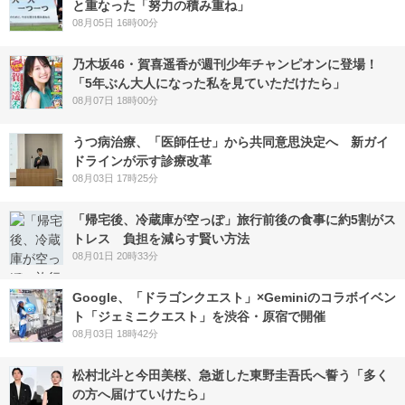
と重なった「努力の積み重ね」
08月05日 16時00分
乃木坂46・賀喜遥香が週刊少年チャンピオンに登場！
「5年ぶん大人になった私を見ていただけたら」
08月07日 18時00分
うつ病治療、「医師任せ」から共同意思決定へ 新ガイ
ドラインが示す診療改革
08月03日 17時25分
「帰宅後、冷蔵庫が空っぽ」旅行前後の食事に約5割がス
トレス 負担を減らす賢い方法
08月01日 20時33分
Google、「ドラゴンクエスト」×Geminiのコラボイベン
ト「ジェミニクエスト」を渋谷・原宿で開催
08月03日 18時42分
松村北斗と今田美桜、急逝した東野圭吾氏へ誓う「多く
の方へ届けていけたら」