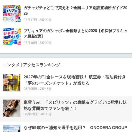
ガチャガチャどこで買える？全国エリア別設置場所ガイド20
26
07月17日 13時00分
プリキュアのガシャポン全種類まとめ2026【名探偵プリキュ
ア最新9選】
07月16日 13時00分
エンタメ | アクセスランキング
2027年のF1全レースを現地観戦！ 航空券・宿泊費付き
「夢のシーズンチケット」が当たる
08月05日 17時48分
東雲うみ、「スピリッツ」の表紙＆グラビアに登場し妖
艶な雰囲気でファンを魅了！
08月03日 18時00分
なぜ59歳の三浦知良選手を起用？ ONODERA GROUP