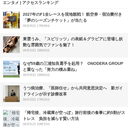
エンタメ | アクセスランキング
2027年のF1全レースを現地観戦！ 航空券・宿泊費付き
「夢のシーズンチケット」が当たる
08月05日 17時48分
東雲うみ、「スピリッツ」の表紙＆グラビアに登場し妖
艶な雰囲気でファンを魅了！
08月03日 18時00分
なぜ59歳の三浦知良選手を起用？ ONODERA GROUP
と重なった「努力の積み重ね」
08月05日 16時00分
うつ病治療、「医師任せ」から共同意思決定へ 新ガイ
ドラインが示す診療改革
08月03日 17時25分
「帰宅後、冷蔵庫が空っぽ」旅行前後の食事に約5割がス
トレス 負担を減らす賢い方法
08月01日 20時33分