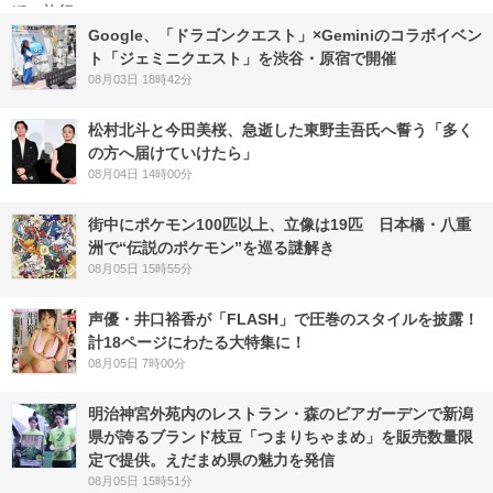
Google、「ドラゴンクエスト」×Geminiのコラボイベン
ト「ジェミニクエスト」を渋谷・原宿で開催
08月03日 18時42分
松村北斗と今田美桜、急逝した東野圭吾氏へ誓う「多く
の方へ届けていけたら」
08月04日 14時00分
街中にポケモン100匹以上、立像は19匹 日本橋・八重
洲で“伝説のポケモン”を巡る謎解き
08月05日 15時55分
声優・井口裕香が「FLASH」で圧巻のスタイルを披露！
計18ページにわたる大特集に！
08月05日 7時00分
明治神宮外苑内のレストラン・森のビアガーデンで新潟
県が誇るブランド枝豆「つまりちゃまめ」を販売数量限
定で提供。えだまめ県の魅力を発信
08月05日 15時51分