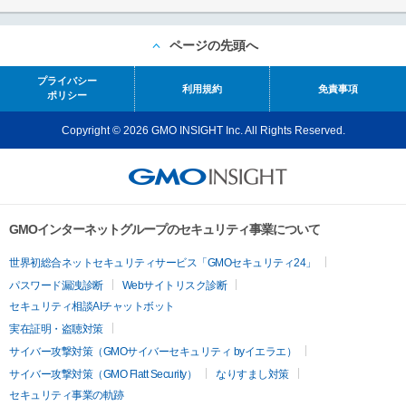
ページの先頭へ
プライバシー
利用規約
免責事項
ポリシー
Copyright © 2026 GMO INSIGHT Inc. All Rights Reserved.
GMOインターネットグループのセキュリティ事業について
世界初総合ネットセキュリティサービス「GMOセキュリティ24」
パスワード漏洩診断
Webサイトリスク診断
セキュリティ相談AIチャットボット
実在証明・盗聴対策
サイバー攻撃対策（GMOサイバーセキュリティ byイエラエ）
サイバー攻撃対策（GMO Flatt Security）
なりすまし対策
セキュリティ事業の軌跡