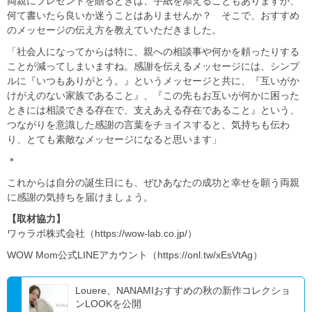
両親にプレゼントを贈るときは、手紙を添えることもありますが、
何て書いたら良いか迷うことはありませんか？ そこで、おすすめ
のメッセージの伝え方を教えていただきました。
「社会人になってからは特に、親への相談事や何かを頼ったりする
ことが減ってしまいますね。感謝を伝えるメッセージには、シンプ
ルに『いつもありがとう。』というメッセージと共に、『互いがか
けがえのない家族であること』、『この先もお互いが何かに困った
ときには相談できる存在で、支えあえる存在であること』という、
つながりを意識した感謝の言葉をチョイスすると、気持ちも伝わ
り、とても素敵なメッセージになると思います」
＊
これからは自分の誕生日にも、ぜひあなたの成功と幸せを願う両親
に感謝の気持ちを届けましょう。
【取材協力】
ワゥラボ株式会社（https://wow-lab.co.jp/）
WOW Mom公式LINEアカウント（https://onl.tw/xEsVtAg）
Louere、NANAMIおすすめの秋の新作コレクショ
ンLOOKを公開