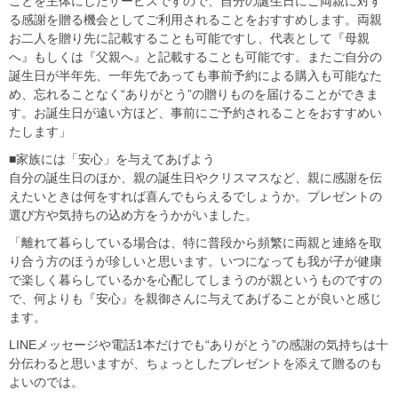
ことを主体にしたサービスですので、自分の誕生日にご両親に対す
る感謝を贈る機会としてご利用されることをおすすめします。両親
お二人を贈り先に記載することも可能ですし、代表として『母親
へ』もしくは『父親へ』と記載することも可能です。またご自分の
誕生日が半年先、一年先であっても事前予約による購入も可能なた
め、忘れることなく“ありがとう”の贈りものを届けることができま
す。お誕生日が遠い方ほど、事前にご予約されることをおすすめい
たします」
■家族には「安心」を与えてあげよう
自分の誕生日のほか、親の誕生日やクリスマスなど、親に感謝を伝
えたいときは何をすれば喜んでもらえるでしょうか。プレゼントの
選び方や気持ちの込め方をうかがいました。
「離れて暮らしている場合は、特に普段から頻繁に両親と連絡を取
り合う方のほうが珍しいと思います。いつになっても我が子が健康
で楽しく暮らしているかを心配してしまうのが親というものですの
で、何よりも『安心』を親御さんに与えてあげることが良いと感じ
ます。
LINEメッセージや電話1本だけでも“ありがとう”の感謝の気持ちは十
分伝わると思いますが、ちょっとしたプレゼントを添えて贈るのも
よいのでは。