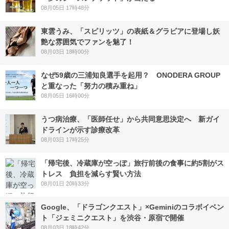
08月05日 17時48分
東雲うみ、「スピリッツ」の表紙＆グラビアに登場し妖
艶な雰囲気でファンを魅了！
08月03日 18時00分
なぜ59歳の三浦知良選手を起用？ ONODERA GROUP
と重なった「努力の積み重ね」
08月05日 16時00分
うつ病治療、「医師任せ」から共同意思決定へ 新ガイ
ドラインが示す診療改革
08月03日 17時25分
「帰宅後、冷蔵庫が空っぽ」旅行前後の食事に約5割がス
トレス 負担を減らす賢い方法
08月01日 20時33分
Google、「ドラゴンクエスト」×Geminiのコラボイベン
ト「ジェミニクエスト」を渋谷・原宿で開催
08月03日 18時42分