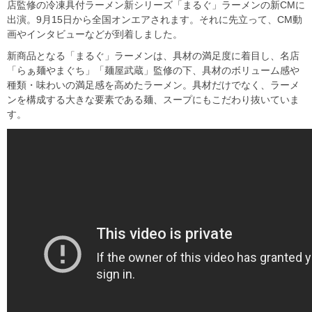
店監修の冷凍具付ラーメン新シリーズ「まるぐ」ラーメンの新CMに
出演。9月15日から全国オンエアされます。それに先立って、CM動
画やインタビューなどが到着しました。
新商品となる「まるぐ」ラーメンは、具材の満足度に着目し、名店
「らぁ麺やまぐち」「麺屋武蔵」監修の下、具材のボリューム感や
種類・味わいの満足感を高めたラーメン。具材だけでなく、ラーメ
ンを構成する大きな要素である麺、スープにもこだわり抜いていま
す。