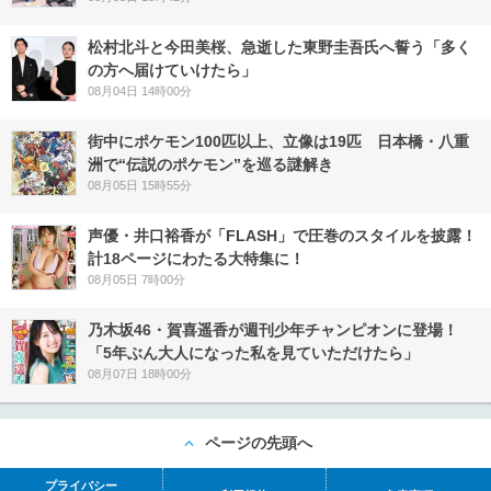
松村北斗と今田美桜、急逝した東野圭吾氏へ誓う「多く
の方へ届けていけたら」
08月04日 14時00分
街中にポケモン100匹以上、立像は19匹 日本橋・八重
洲で“伝説のポケモン”を巡る謎解き
08月05日 15時55分
声優・井口裕香が「FLASH」で圧巻のスタイルを披露！
計18ページにわたる大特集に！
08月05日 7時00分
乃木坂46・賀喜遥香が週刊少年チャンピオンに登場！
「5年ぶん大人になった私を見ていただけたら」
08月07日 18時00分
ページの先頭へ
プライバシー