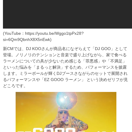
(YouTube：https://youtu.be/Wggo1tpPx28?
si=6Qm9QbnhX8X5nEwk)
新CMでは、DJ KOOさんが商品名になぞらえて「DJ GOO」として
登場。ノリノリのテンションと音楽で盛り上げながら、家で食べる
ラーメンについての具が少ないため感じる「罪悪感」や「不満足」
といった悩みを「まるっと解決」するため、パフォーマンスを披露
します。ミラーボールが輝くDJブースさながらのセットで展開され
るパフォーマンスや「EZ GOOO ラーメン」 という決めゼリフが見
どころです。