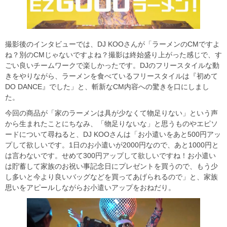
撮影後のインタビューでは、DJ KOOさんが「ラーメンのCMですよ
ね？別のCMじゃないですよね？撮影は終始盛り上がった感じで、す
ごい良いチームワークで楽しかったです。DJのフリースタイルな動
きをやりながら、ラーメンを食べているフリースタイルは『初めて
DO DANCE』でした」と、斬新なCM内容への驚きを口にしまし
た。
今回の商品が「家のラーメンは具が少なくて物足りない」という声
から生まれたことにちなみ、「物足りないな」と思うものやエピソ
ードについて尋ねると、DJ KOOさんは「お小遣いをあと500円アッ
プして欲しいです。1日のお小遣いが2000円なので、あと1000円と
は言わないです。せめて300円アップして欲しいですね！お小遣い
は貯蓄して家族のお祝い事記念日にプレゼントを買うので、もう少
し多いと今より良いバッグなどを買ってあげられるので」と、家族
思いをアピールしながらお小遣いアップをおねだり。