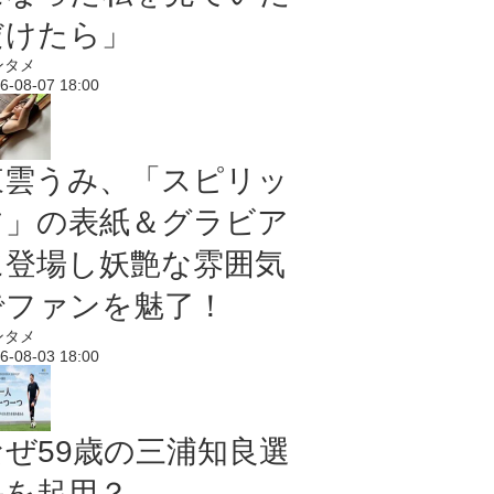
だけたら」
ンタメ
6-08-07 18:00
東雲うみ、「スピリッ
ツ」の表紙＆グラビア
に登場し妖艶な雰囲気
でファンを魅了！
ンタメ
6-08-03 18:00
なぜ59歳の三浦知良選
手を起用？