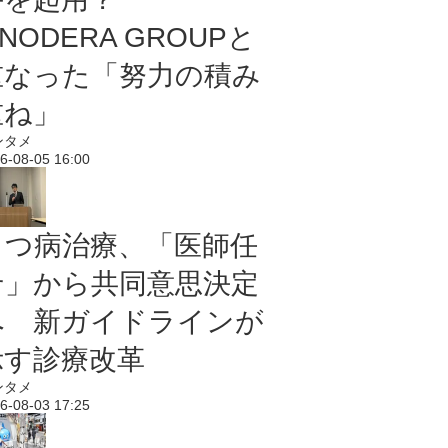
NODERA GROUPと
重なった「努力の積み
重ね」
ンタメ
6-08-05 16:00
うつ病治療、「医師任
せ」から共同意思決定
へ 新ガイドラインが
示す診療改革
ンタメ
6-08-03 17:25