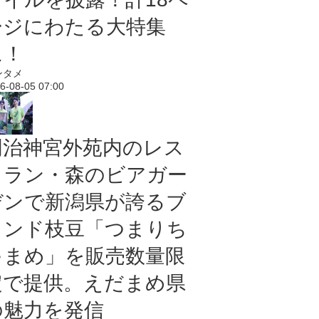
ージにわたる大特集
に！
ンタメ
6-08-05 07:00
明治神宮外苑内のレス
トラン・森のビアガー
デンで新潟県が誇るブ
ランド枝豆「つまりち
ゃまめ」を販売数量限
定で提供。えだまめ県
の魅力を発信