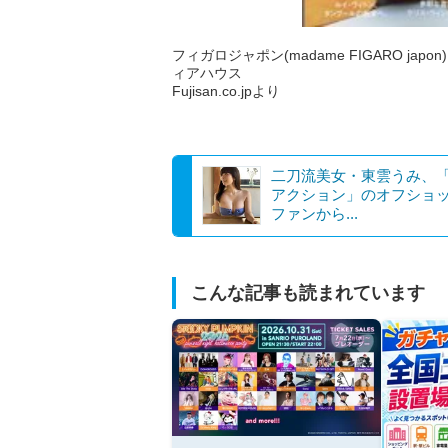
フィガロジャポン(madame FIGARO japon
ィアハウス
Fujisan.co.jpより
二刀流美女・東雲うみ、
アクション」のオフショ
ファンから...
こんな記事も読まれています