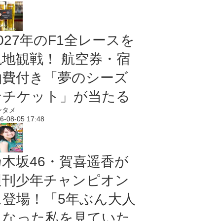
027年のF1全レースを
現地観戦！ 航空券・宿
泊費付き「夢のシーズ
ンチケット」が当たる
ンタメ
6-08-05 17:48
乃木坂46・賀喜遥香が
週刊少年チャンピオン
に登場！「5年ぶん大人
になった私を見ていた