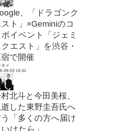
oogle、「ドラゴンク
スト」×Geminiのコ
ラボイベント「ジェミ
ニクエスト」を渋谷・
原宿で開催
ンタメ
6-08-03 18:42
松村北斗と今田美桜、
急逝した東野圭吾氏へ
誓う「多くの方へ届け
ていけたら」