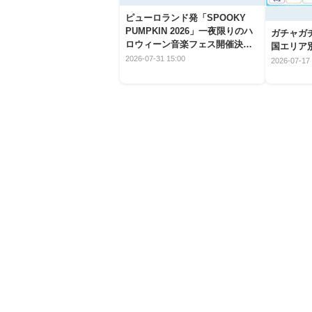
ピューロランド発「SPOOKY
PUMPKIN 2026」一夜限りのハ
ガチャガ
ロウィーン音楽フェス開催決
国エリア別
定！
2026-07-31 15:00
2026-07-17 