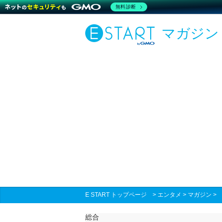
無料診断
マガジン
E START トップページ
>
エンタメ
>
マガジン
総合