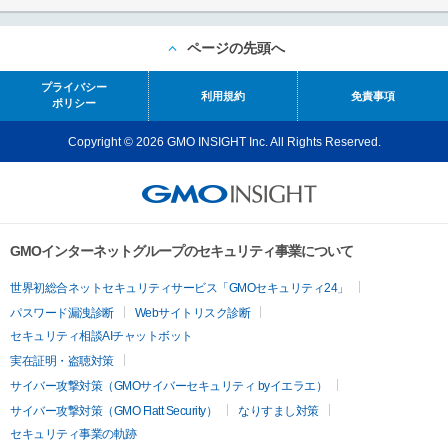
ページの先頭へ
プライバシー
利用規約
免責事項
ポリシー
Copyright © 2026 GMO INSIGHT Inc. All Rights Reserved.
GMOインターネットグループのセキュリティ事業について
世界初総合ネットセキュリティサービス「GMOセキュリティ24」
パスワード漏洩診断
Webサイトリスク診断
セキュリティ相談AIチャットボット
実在証明・盗聴対策
サイバー攻撃対策（GMOサイバーセキュリティ byイエラエ）
サイバー攻撃対策（GMO Flatt Security）
なりすまし対策
セキュリティ事業の軌跡