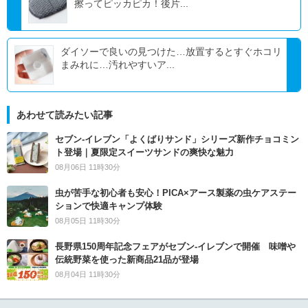
擦ってピッカピカ！後片...
ダイソーで良いの見つけた…放置するとすぐホコリ
まみれに…汚れやすいア...
あわせて読みたい記事
セブン‐イレブン「よくばりサンド」シリーズ新作チョコミン
ト登場｜夏限定スイーツサンドの爽快な魅力
08月06日 11時30分
虫が苦手な初心者も安心！PICA×アース製薬の虫ケアステー
ションで快適キャンプ体験
08月05日 11時30分
長野県150周年記念フェアがセブン-イレブンで開催 味噌や
伝統野菜を使った新商品21品が登場
08月04日 11時30分