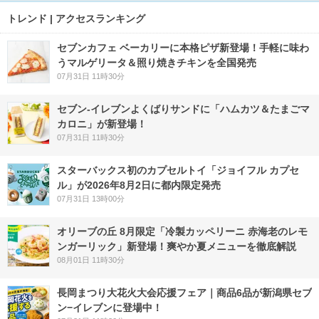
トレンド | アクセスランキング
セブンカフェ ベーカリーに本格ピザ新登場！手軽に味わ
うマルゲリータ＆照り焼きチキンを全国発売
07月31日 11時30分
セブン‐イレブンよくばりサンドに「ハムカツ＆たまごマ
カロニ」が新登場！
07月31日 11時30分
スターバックス初のカプセルトイ「ジョイフル カプセ
ル」が2026年8月2日に都内限定発売
07月31日 13時00分
オリーブの丘 8月限定「冷製カッペリーニ 赤海老のレモ
ンガーリック」新登場！爽やか夏メニューを徹底解説
08月01日 11時30分
長岡まつり大花火大会応援フェア｜商品6品が新潟県セブ
ン−イレブンに登場中！