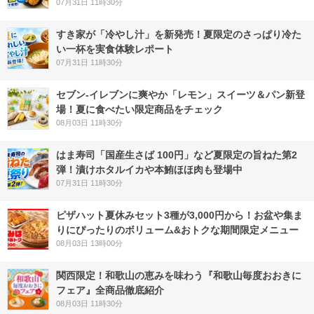
07月31日 11時30分
すき家が「冷やし汁」を新発売！夏限定のさっぱり冷た
い一杯を実食体験レポート
07月31日 11時30分
セブン‐イレブンに爽やか「レモン」スイーツ＆パン新登
場！夏に食べたい限定商品をチェック
08月03日 11時30分
はま寿司「国産生さば 100円」など夏限定の旨ねた第2
弾！漬けホタルイカや本鮪ほほ肉も登場中
07月31日 11時30分
ピザハット夏休みセット3種が3,000円から！お盆や集ま
りにぴったりのボリューム&おトクな期間限定メニュー
08月03日 13時00分
関西限定！和歌山の恵みを味わう『和歌山毎度おおきに
フェア』全商品徹底紹介
08月03日 11時30分