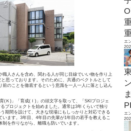
O
エ
202
や職人さんを含め、関わる人が同じ目線でいい物を作り上
切だと思っております。そのために、共通のベクトルとして
り前のことを徹底するという意識を一人一人に落とし込ん
教育(Ｋ)」「育成(Ｉ)」の頭文字を取って、「SKIプロジェ
するプロジェクトを始めました。通常は3年くらいで独り
いう期間を設けて、大きな現場にもしっかりと対応できる
エ
ています。3年目、4年目の先輩が1年目の若手を教えるこ
202
体制を作りながら、離職も防いでいます。