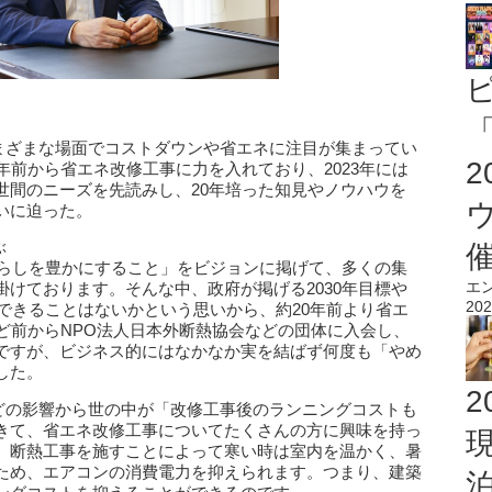
「
さまざまな場面でコストダウンや省エネに注目が集まってい
年前から省エネ改修工事に力を入れており、2023年には
世間のニーズを先読みし、20年培った知見やノウハウを
いに迫った。
ぶ
暮らしを豊かにすること」をビジョンに掲げて、多くの集
エ
けております。そんな中、政府が掲げる2030年目標や
202
かできることはないかという思いから、約20年前より省エ
ど前からNPO法人日本外断熱協会などの団体に入会し、
ですが、ビジネス的にはなかなか実を結ばず何度も「やめ
した。
2
などの影響から世の中が「改修工事後のランニングコストも
きて、省エネ改修工事についてたくさんの方に興味を持っ
、断熱工事を施すことによって寒い時は室内を温かく、暑
ため、エアコンの消費電力を抑えられます。つまり、建築