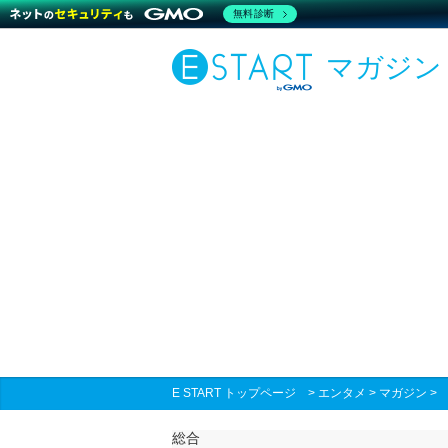
無料診断
マガジン
E START トップページ
>
エンタメ
>
マガジン
総合