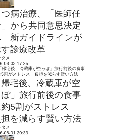
うつ病治療、「医師任
せ」から共同意思決定
へ 新ガイドラインが
示す診療改革
ンタメ
6-08-03 17:25
「帰宅後、冷蔵庫が空
っぽ」旅行前後の食事
に約5割がストレス
負担を減らす賢い方法
ンタメ
6-08-01 20:33