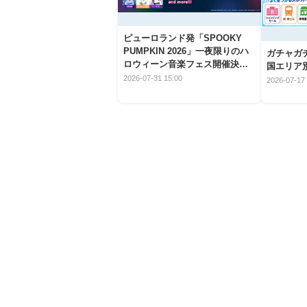
ピューロランド発「SPOOKY
PUMPKIN 2026」一夜限りのハ
ガチャガ
ロウィーン音楽フェス開催決
国エリア別
定！
2026-07-31 15:00
2026-07-17 