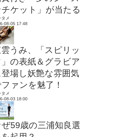
ンチケット」が当たる
ンタメ
6-08-05 17:48
東雲うみ、「スピリッ
ツ」の表紙＆グラビア
に登場し妖艶な雰囲気
でファンを魅了！
ンタメ
6-08-03 18:00
なぜ59歳の三浦知良選
手を起用？