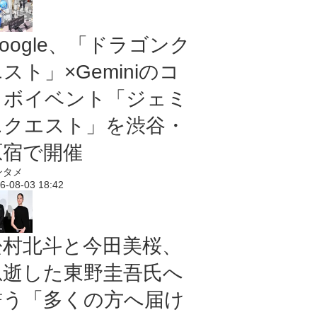
oogle、「ドラゴンク
スト」×Geminiのコ
ラボイベント「ジェミ
ニクエスト」を渋谷・
原宿で開催
ンタメ
6-08-03 18:42
松村北斗と今田美桜、
急逝した東野圭吾氏へ
誓う「多くの方へ届け