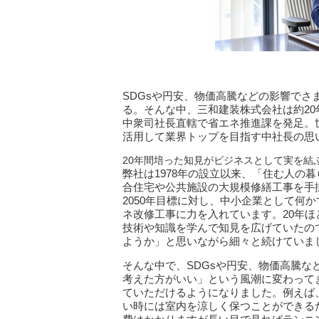
SDGsや円安、物価高騰などの影響で
る。そんな中、三和建装株式会社は約20
中衆司社長直轄で省エネ推進課を発足。
活用して業界トップを目指す中社長の思
20年間培った知見がビジネスとして実を結
弊社は1978年の設立以来、「住む人の
合住宅や公共施設の大規模修繕工事を手掛
2050年目標に対し、中小企業として何
ネ改修工事に力を入れています。20年ほ
技術や知識を学んで知見を広げていたの
ようか」と思いながら細々と続けていま
そんな中で、SDGsや円安、物価高騰
考えた方がいい」という風潮に変わって
ていただけるようになりました。例えば
い時には室内を涼しく保つことができる