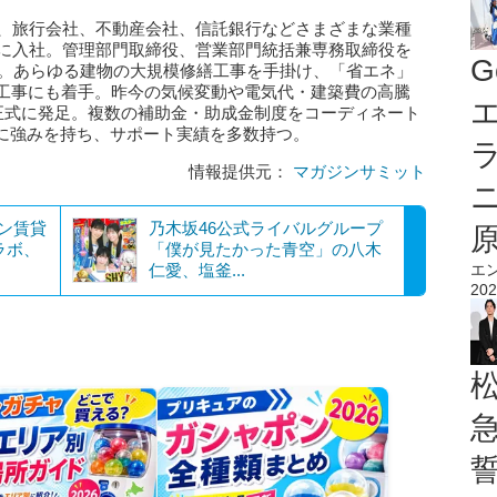
後、旅行会社、不動産会社、信託銀行などさまざまな業種
装に入社。管理部門取締役、営業部門統括兼専務取締役を
G
就任。あらゆる建物の大規模修繕工事を手掛け、「省エネ」
熱工事にも着手。昨今の気候変動や電気代・建築費の高騰
エ
を正式に発足。複数の補助金・助成金制度をコーディネート
に強みを持ち、サポート実績を多数持つ。
情報提供元：
マガジンサミット
ン賃貸
乃木坂46公式ライバルグループ
ラボ、
「僕が見たかった青空」の八木
仁愛、塩釜...
エ
202