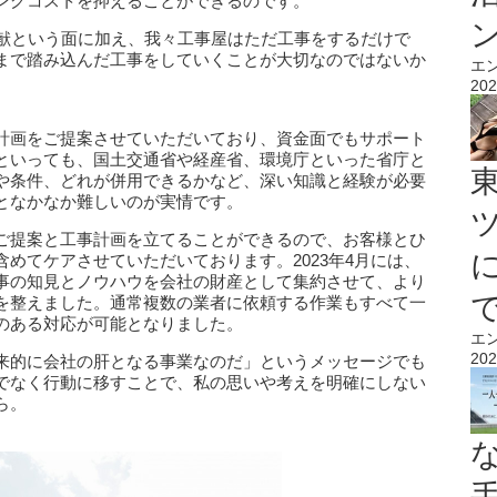
ングコストを抑えることができるのです。
貢献という面に加え、我々工事屋はただ工事をするだけで
まで踏み込んだ工事をしていくことが大切なのではないか
エ
202
計画をご提案させていただいており、資金面でもサポート
といっても、国土交通省や経産省、環境庁といった省庁と
や条件、どれが併用できるかなど、深い知識と経験が必要
となかなか難しいのが実情です。
ご提案と工事計画を立てることができるので、お客様とひ
めてケアさせていただいております。2023年4月には、
事の知見とノウハウを会社の財産として集約させて、より
を整えました。通常複数の業者に依頼する作業もすべて一
のある対応が可能となりました。
エ
202
来的に会社の肝となる事業なのだ」というメッセージでも
でなく行動に移すことで、私の思いや考えを明確にしない
ら。