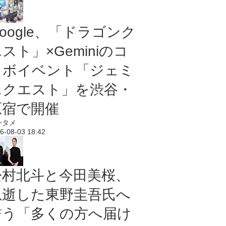
oogle、「ドラゴンク
スト」×Geminiのコ
ラボイベント「ジェミ
ニクエスト」を渋谷・
原宿で開催
ンタメ
6-08-03 18:42
松村北斗と今田美桜、
急逝した東野圭吾氏へ
誓う「多くの方へ届け