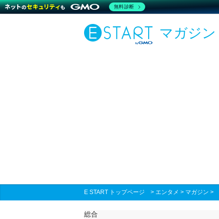
無料診断
マガジン
E START トップページ
>
エンタメ
>
マガジン
総合