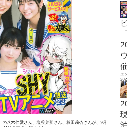
「
エ
202
2
」の八木仁愛さん、塩釜菜那さん、秋田莉杏さんが、9月