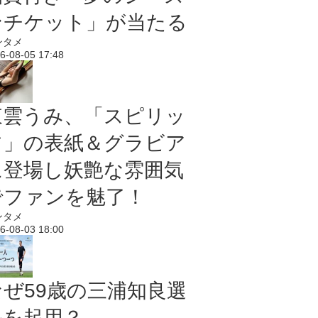
ンチケット」が当たる
ンタメ
6-08-05 17:48
東雲うみ、「スピリッ
ツ」の表紙＆グラビア
に登場し妖艶な雰囲気
でファンを魅了！
ンタメ
6-08-03 18:00
なぜ59歳の三浦知良選
手を起用？