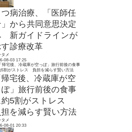
うつ病治療、「医師任
せ」から共同意思決定
へ 新ガイドラインが
示す診療改革
ンタメ
6-08-03 17:25
「帰宅後、冷蔵庫が空
っぽ」旅行前後の食事
に約5割がストレス
負担を減らす賢い方法
ンタメ
6-08-01 20:33