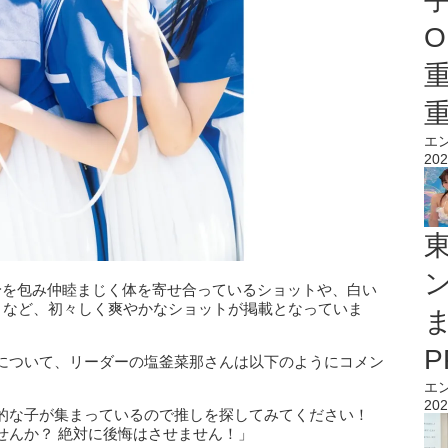
O
エ
202
身を包み仲睦まじく体を寄せ合っているショットや、白い
トなど、初々しく爽やかなショットが掲載となっていま
について、リーダーの塩釜菜那さんは以下のようにコメン
エ
202
的な子が集まっているので推しを探してみてください！
せんか？ 絶対に後悔はさせません！」