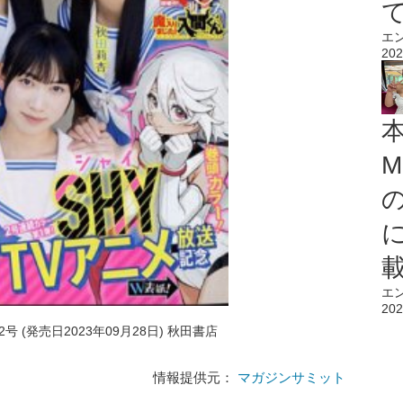
エ
202
M
エ
202
号 (発売日2023年09月28日) 秋田書店
情報提供元：
マガジンサミット