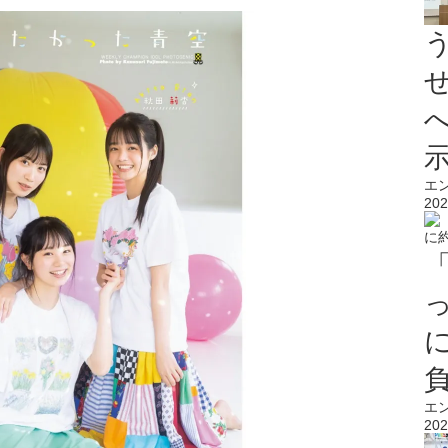
エ
202
エ
202