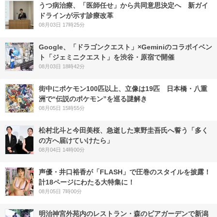
うつ病治療、「医師任せ」から共同意思決定へ 新ガイ
ドラインが示す診療改革
08月03日 17時25分
Google、「ドラゴンクエスト」×Geminiのコラボイベン
ト「ジェミニクエスト」を渋谷・原宿で開催
08月03日 18時42分
街中にポケモン100匹以上、立像は19匹 日本橋・八重
洲で“伝説のポケモン”を巡る謎解き
08月05日 15時55分
松村北斗と今田美桜、急逝した東野圭吾氏へ誓う「多く
の方へ届けていけたら」
08月04日 14時00分
声優・井口裕香が「FLASH」で圧巻のスタイルを披露！
計18ページにわたる大特集に！
08月05日 7時00分
明治神宮外苑内のレストラン・森のビアガーデンで新潟