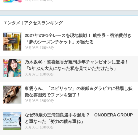
エンタメ | アクセスランキング
2027年のF1全レースを現地観戦！ 航空券・宿泊費付き
「夢のシーズンチケット」が当たる
08月05日 17時48分
乃木坂46・賀喜遥香が週刊少年チャンピオンに登場！
「5年ぶん大人になった私を見ていただけたら」
08月07日 18時00分
東雲うみ、「スピリッツ」の表紙＆グラビアに登場し妖
艶な雰囲気でファンを魅了！
08月03日 18時00分
なぜ59歳の三浦知良選手を起用？ ONODERA GROUP
と重なった「努力の積み重ね」
08月05日 16時00分