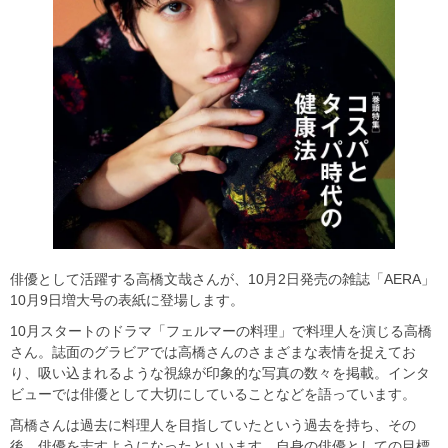
俳優として活躍する高橋文哉さんが、10月2日発売の雑誌「AERA」
10月9日増大号の表紙に登場します。
10月スタートのドラマ「フェルマーの料理」で料理人を演じる高橋
さん。誌面のグラビアでは高橋さんのさまざまな表情を捉えてお
り、吸い込まれるような視線が印象的な写真の数々を掲載。インタ
ビューでは俳優として大切にしていることなどを語っています。
髙橋さんは過去に料理人を目指していたという過去を持ち、その
後、俳優を志すようになったといいます。自身の俳優としての目標