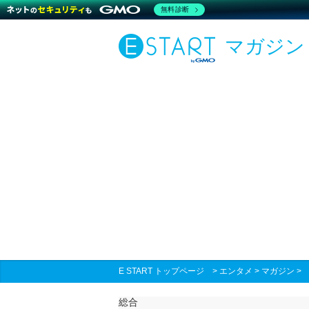
無料診断
マガジン
E START トップページ
>
エンタメ
>
マガジン
総合