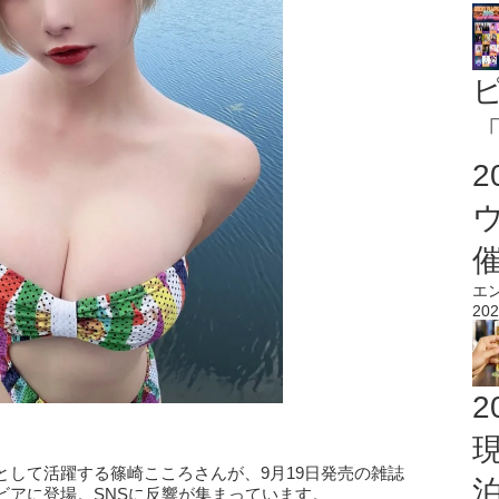
「
エ
202
2
して活躍する篠崎こころさんが、9月19日発売の雑誌
ビアに登場。SNSに反響が集まっています。