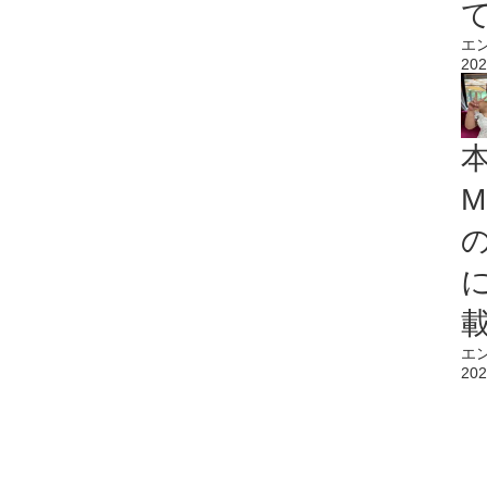
エ
202
M
エ
202