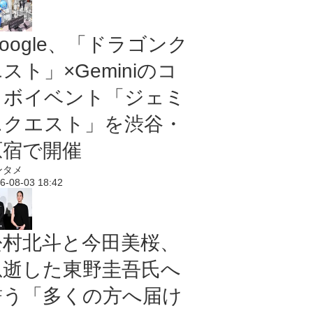
oogle、「ドラゴンク
スト」×Geminiのコ
ラボイベント「ジェミ
ニクエスト」を渋谷・
原宿で開催
ンタメ
6-08-03 18:42
松村北斗と今田美桜、
急逝した東野圭吾氏へ
誓う「多くの方へ届け