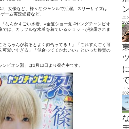
DJ、女優など、様々なジャンルで活躍。スリーサイズは
味はゲーム実況鑑賞など。
エ
202
更新し「なんかすごい水着。#金髪ショー党 #ヤングチャンピオ
像では、カラフルな水着を着ているショットが披露されま
ころちゃんが着るとよく似合ってる！」「これすんごく可
ん可愛いすぎる」「似合っててかわいい」といった称賛の
ンピオン烈」は9月19日より発売中です。
エ
202