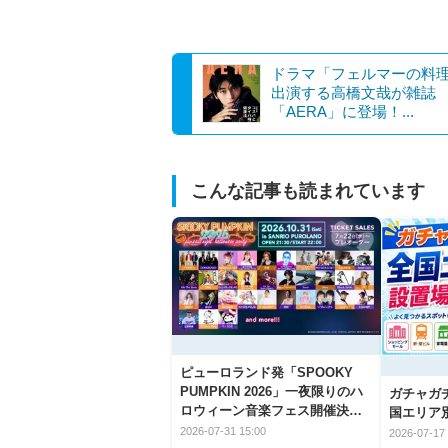
ドラマ「フェルマーの料
出演する高橋文哉が雑誌
「AERA」に登場！...
こんな記事も読まれています
ピューロランド発「SPOOKY
PUMPKIN 2026」一夜限りのハ
ガチャガ
ロウィーン音楽フェス開催決
国エリア別
定！
2026-07-31 15:00
2026-07-17 