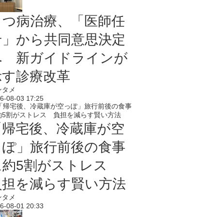
うつ病治療、「医師任
せ」から共同意思決定
へ 新ガイドラインが
示す診療改革
ンタメ
6-08-03 17:25
「帰宅後、冷蔵庫が空
っぽ」旅行前後の食事
に約5割がストレス
負担を減らす賢い方法
ンタメ
6-08-01 20:33