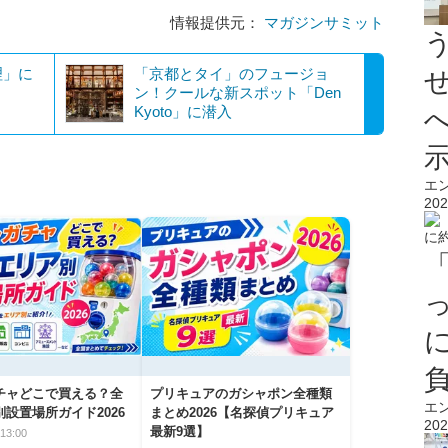
情報提供元：
マガジンサミット
理」に
「京都とタイ」のフュージョ
ン！クールな新スポット「Den
Kyoto」に潜入
エ
202
チャどこで買える？全
プリキュアのガシャポン全種類
エ
設置場所ガイド2026
まとめ2026【名探偵プリキュア
202
最新9選】
13:00