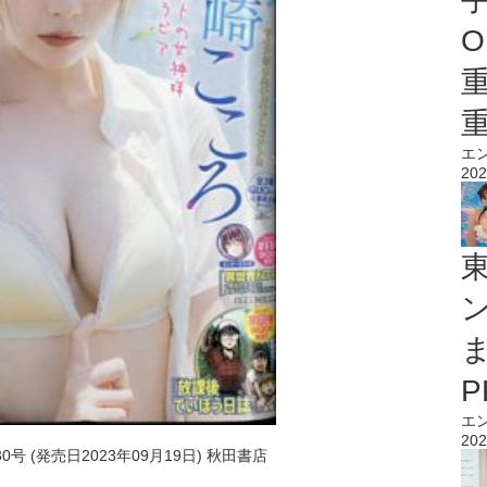
O
エ
202
エ
202
0号 (発売日2023年09月19日) 秋田書店