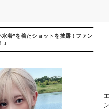
い水着”を着たショットを披露！ファン
！」
エ