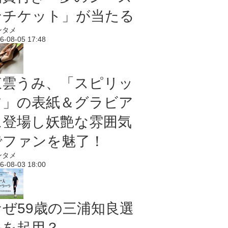
ンチケット」が当たる
ンタメ
6-08-05 17:48
東雲うみ、「スピリッ
ツ」の表紙＆グラビア
に登場し妖艶な雰囲気
でファンを魅了！
ンタメ
6-08-03 18:00
なぜ59歳の三浦知良選
手を起用？