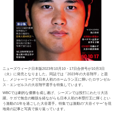
ニューズウィーク日本版2023年10月10・17日合併号が10月3日
（火）に発売となりました。同誌では「2023年の大谷翔平」と題
し、メジャーリーグで日本人初のホームラン王に輝いたロサンゼル
ス・エンゼルスの大谷翔平選手を特集しています。
WBCでは劇的な優勝を成し遂げ、シーズンでは投打にわたり大活
躍。ケガで無念の離脱を経ながらも日本人初の本塁打王に輝くとい
う激動の1年を過ごした大谷選手。特集では激動の“大谷イヤー”を現
地発の記事と写真で振り返っています。