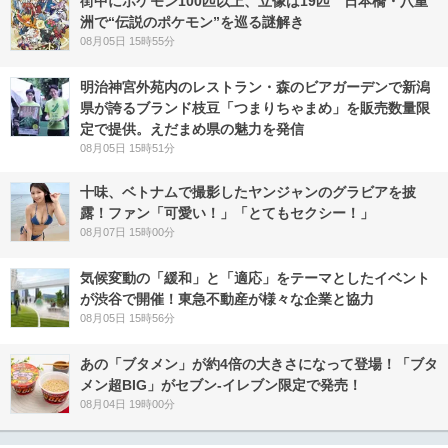
街中にポケモン100匹以上、立像は19匹 日本橋・八重
洲で“伝説のポケモン”を巡る謎解き
08月05日 15時55分
明治神宮外苑内のレストラン・森のビアガーデンで新潟
県が誇るブランド枝豆「つまりちゃまめ」を販売数量限
定で提供。えだまめ県の魅力を発信
08月05日 15時51分
十味、ベトナムで撮影したヤンジャンのグラビアを披
露！ファン「可愛い！」「とてもセクシー！」
08月07日 15時00分
気候変動の「緩和」と「適応」をテーマとしたイベント
が渋谷で開催！東急不動産が様々な企業と協力
08月05日 15時56分
あの「ブタメン」が約4倍の大きさになって登場！「ブタ
メン超BIG」がセブン‐イレブン限定で発売！
08月04日 19時00分