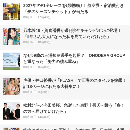
2027年のF1全レースを現地観戦！ 航空券・宿泊費付き
「夢のシーズンチケット」が当たる
08月05日 17時48分
乃木坂46・賀喜遥香が週刊少年チャンピオンに登場！
「5年ぶん大人になった私を見ていただけたら」
08月07日 18時00分
なぜ59歳の三浦知良選手を起用？ ONODERA GROUP
と重なった「努力の積み重ね」
08月05日 16時00分
声優・井口裕香が「FLASH」で圧巻のスタイルを披露！
計18ページにわたる大特集に！
08月05日 7時00分
松村北斗と今田美桜、急逝した東野圭吾氏へ誓う「多く
の方へ届けていけたら」
08月04日 14時00分