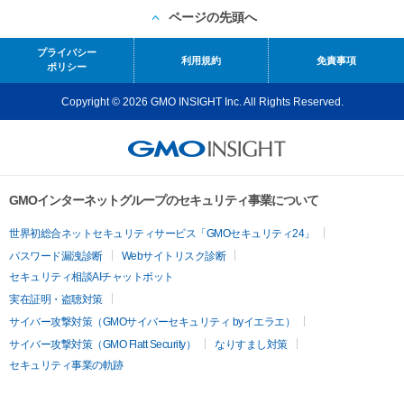
ページの先頭へ
プライバシー
利用規約
免責事項
ポリシー
Copyright © 2026 GMO INSIGHT Inc. All Rights Reserved.
GMOインターネットグループのセキュリティ事業について
世界初総合ネットセキュリティサービス「GMOセキュリティ24」
パスワード漏洩診断
Webサイトリスク診断
セキュリティ相談AIチャットボット
実在証明・盗聴対策
サイバー攻撃対策（GMOサイバーセキュリティ byイエラエ）
サイバー攻撃対策（GMO Flatt Security）
なりすまし対策
セキュリティ事業の軌跡