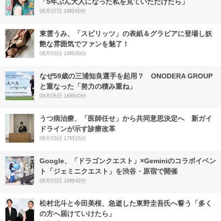
「5年ぶん大人になった私を見ていただけたら」
08月07日 18時00分
東雲うみ、「スピリッツ」の表紙＆グラビアに登場し妖
艶な雰囲気でファンを魅了！
08月03日 18時00分
なぜ59歳の三浦知良選手を起用？ ONODERA GROUP
と重なった「努力の積み重ね」
08月05日 16時00分
うつ病治療、「医師任せ」から共同意思決定へ 新ガイ
ドラインが示す診療改革
08月03日 17時25分
Google、「ドラゴンクエスト」×Geminiのコラボイベン
ト「ジェミニクエスト」を渋谷・原宿で開催
08月03日 18時42分
松村北斗と今田美桜、急逝した東野圭吾氏へ誓う「多く
の方へ届けていけたら」