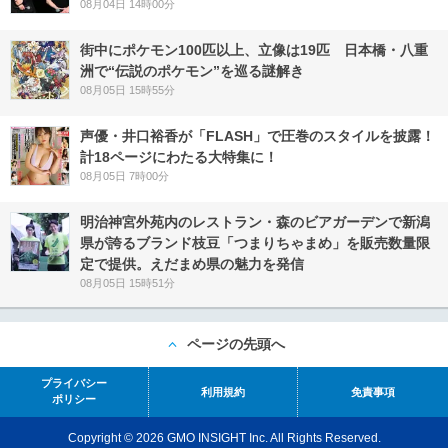
08月04日 14時00分
街中にポケモン100匹以上、立像は19匹 日本橋・八重
洲で“伝説のポケモン”を巡る謎解き
08月05日 15時55分
声優・井口裕香が「FLASH」で圧巻のスタイルを披露！
計18ページにわたる大特集に！
08月05日 7時00分
明治神宮外苑内のレストラン・森のビアガーデンで新潟
県が誇るブランド枝豆「つまりちゃまめ」を販売数量限
定で提供。えだまめ県の魅力を発信
08月05日 15時51分
ページの先頭へ
プライバシー
利用規約
免責事項
ポリシー
Copyright © 2026 GMO INSIGHT Inc. All Rights Reserved.