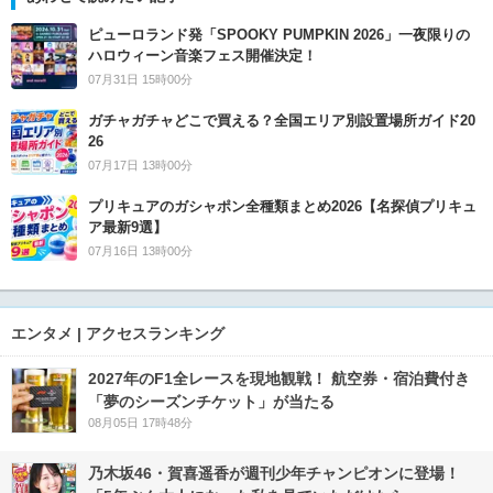
ピューロランド発「SPOOKY PUMPKIN 2026」一夜限りの
ハロウィーン音楽フェス開催決定！
07月31日 15時00分
ガチャガチャどこで買える？全国エリア別設置場所ガイド20
26
07月17日 13時00分
プリキュアのガシャポン全種類まとめ2026【名探偵プリキュ
ア最新9選】
07月16日 13時00分
エンタメ | アクセスランキング
2027年のF1全レースを現地観戦！ 航空券・宿泊費付き
「夢のシーズンチケット」が当たる
08月05日 17時48分
乃木坂46・賀喜遥香が週刊少年チャンピオンに登場！