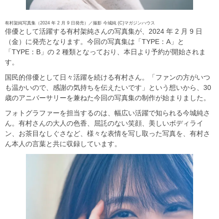
有村架純写真集（2024 年 2 月 9 日発売）／撮影 今城純 (C)マガジンハウス
俳優として活躍する有村架純さんの写真集が、2024 年 2 月 9 日
（金）に発売となります。今回の写真集は「TYPE：A」と
「TYPE：B」の 2 種類となっており、本日より予約が開始されま
す。
国民的俳優として日々活躍を続ける有村さん。「ファンの方がいつ
も温かいので、感謝の気持ちを伝えたいです」という想いから、30
歳のアニバーサリーを兼ねた今回の写真集の制作が始まりました。
フォトグラファーを担当するのは、幅広い活躍で知られる今城純さ
ん。有村さんの大人の色香、屈託のない笑顔、美しいボディライ
ン、お茶目なしぐさなど、様々な表情を写し取った写真を、有村さ
ん本人の言葉と共に収録しています。