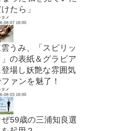
だけたら」
ンタメ
6-08-07 18:00
東雲うみ、「スピリッ
ツ」の表紙＆グラビア
に登場し妖艶な雰囲気
でファンを魅了！
ンタメ
6-08-03 18:00
なぜ59歳の三浦知良選
手を起用？