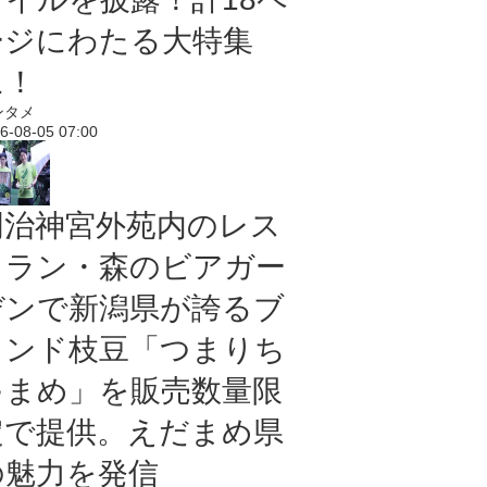
ージにわたる大特集
に！
ンタメ
6-08-05 07:00
明治神宮外苑内のレス
トラン・森のビアガー
デンで新潟県が誇るブ
ランド枝豆「つまりち
ゃまめ」を販売数量限
定で提供。えだまめ県
の魅力を発信