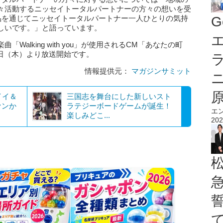
々活動するニッセイトータルパートナーの方々の想いを受
品を通じてニッセイトータルパートナー一人ひとりの気持
G
しいです。」と語っています。
エ
alking with you」が使用されるCM「あなたの町
2 日（木）より放送開始です。
情報提供元：
マガジンサミット
イイ＆
三国志を舞台にした新しいスト
ァンか
ラテジーボードゲームが誕生！
エ
楽しみどこ...
202