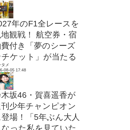
027年のF1全レースを
現地観戦！ 航空券・宿
泊費付き「夢のシーズ
ンチケット」が当たる
ンタメ
6-08-05 17:48
乃木坂46・賀喜遥香が
週刊少年チャンピオン
に登場！「5年ぶん大人
になった私を見ていた