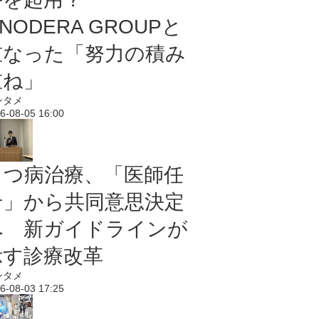
NODERA GROUPと
重なった「努力の積み
重ね」
ンタメ
6-08-05 16:00
うつ病治療、「医師任
せ」から共同意思決定
へ 新ガイドラインが
示す診療改革
ンタメ
6-08-03 17:25