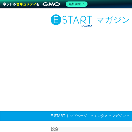
無料診断
マガジン
E START トップページ
>
エンタメ
>
マガジン
総合