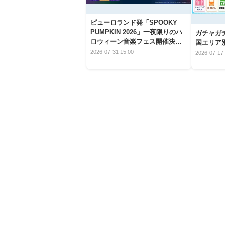
ピューロランド発「SPOOKY
PUMPKIN 2026」一夜限りのハ
ガチャガ
ロウィーン音楽フェス開催決
国エリア別
定！
2026-07-31 15:00
2026-07-17 