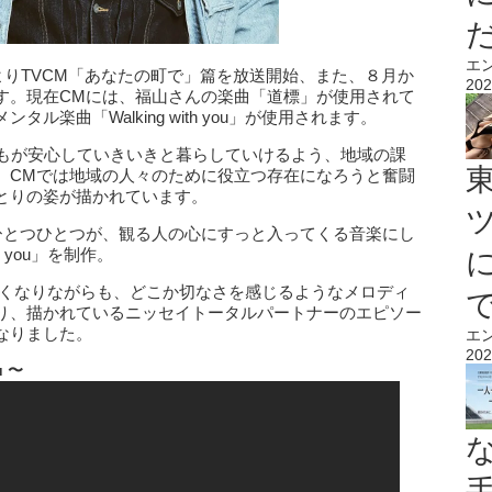
エ
月よりTVCM「あなたの町で」篇を放送開始、また、８月か
202
す。現在CMには、福山さんの楽曲「道標」が使用されて
楽曲「Walking with you」が使用されます。
誰もが安心していきいきと暮らしていけるよう、地域の課
、CMでは地域の人々のために役立つ存在になろうと奮闘
とりの姿が描かれています。
ひとつひとつが、観る人の心にすっと入ってくる音楽にし
h you」を制作。
で心が温かくなりながらも、どこか切なさを感じるようなメロディ
り、描かれているニッセイトータルパートナーのエピソー
なりました。
エ
202
u
〜