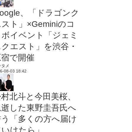
oogle、「ドラゴンク
スト」×Geminiのコ
ラボイベント「ジェミ
ニクエスト」を渋谷・
原宿で開催
ンタメ
6-08-03 18:42
松村北斗と今田美桜、
急逝した東野圭吾氏へ
誓う「多くの方へ届け
ていけたら」