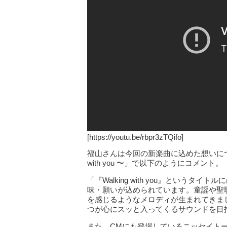
[https://youtu.be/rbpr3zTQifo]
福山さんは今回の新楽曲に込めた想いについ
with you 〜」で以下のようにコメント。
「『Walking with you』という
味・願いが込められています。童謡や聖
を感じるようなメロディが生まれてきま
つが心にスッと入ってくるサウンドを目
また、CMにも登場しているニッセイト