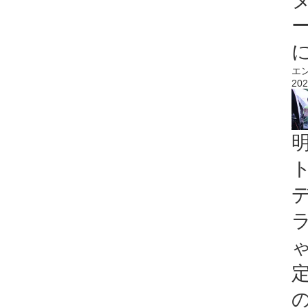
エ
202