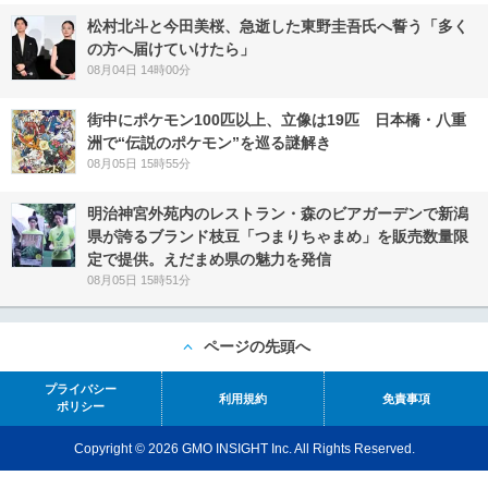
松村北斗と今田美桜、急逝した東野圭吾氏へ誓う「多く
の方へ届けていけたら」
08月04日 14時00分
街中にポケモン100匹以上、立像は19匹 日本橋・八重
洲で“伝説のポケモン”を巡る謎解き
08月05日 15時55分
明治神宮外苑内のレストラン・森のビアガーデンで新潟
県が誇るブランド枝豆「つまりちゃまめ」を販売数量限
定で提供。えだまめ県の魅力を発信
08月05日 15時51分
ページの先頭へ
プライバシー
利用規約
免責事項
ポリシー
Copyright © 2026 GMO INSIGHT Inc. All Rights Reserved.