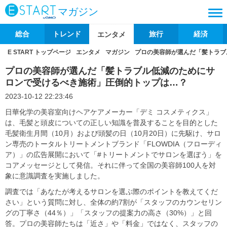
マガジン
総合
トレンド
旅行
経済
エンタメ
E START トップページ
エンタメ
マガジン
プロの美容師が選んだ「髪トラブ
プロの美容師が選んだ「髪トラブル低減のためにサ
ロンで受けるべき施術」圧倒的トップは…？
2023-10-12 22:23:46
日華化学の美容室向けヘアケアメーカー「デミ コスメティクス」
は、毛髪と頭皮についての正しい知識を普及することを目的とした
毛髪衛生月間（10月）および頭髪の日（10月20日）に先駆け、サロ
ン専売のトータルトリートメントブランド「FLOWDIA（フローディ
ア）」の広告展開において「#トリートメントでサロンを選ぼう」を
コアメッセージとして発信。それに伴って全国の美容師100人を対
象に意識調査を実施しました。
調査では「あなたが考えるサロンを選ぶ際のポイントを教えてくだ
さい」という質問に対し、全体の約7割が「スタッフのカウンセリン
グの丁寧さ（44％）」「スタッフの提案力の高さ（30%）」と回
答。プロの美容師たちは「近さ」や「料金」ではなく、スタッフの