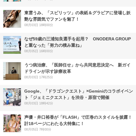
東雲うみ、「スピリッツ」の表紙＆グラビアに登場し妖
艶な雰囲気でファンを魅了！
08月03日 18時00分
なぜ59歳の三浦知良選手を起用？ ONODERA GROUP
と重なった「努力の積み重ね」
08月05日 16時00分
うつ病治療、「医師任せ」から共同意思決定へ 新ガイ
ドラインが示す診療改革
08月03日 17時25分
Google、「ドラゴンクエスト」×Geminiのコラボイベン
ト「ジェミニクエスト」を渋谷・原宿で開催
08月03日 18時42分
声優・井口裕香が「FLASH」で圧巻のスタイルを披露！
計18ページにわたる大特集に！
08月05日 7時00分