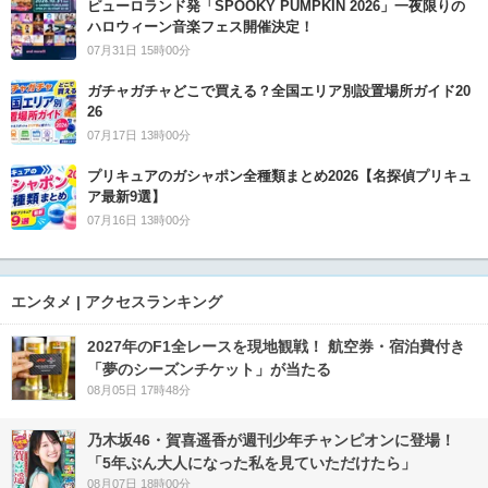
ピューロランド発「SPOOKY PUMPKIN 2026」一夜限りの
ハロウィーン音楽フェス開催決定！
07月31日 15時00分
ガチャガチャどこで買える？全国エリア別設置場所ガイド20
26
07月17日 13時00分
プリキュアのガシャポン全種類まとめ2026【名探偵プリキュ
ア最新9選】
07月16日 13時00分
エンタメ | アクセスランキング
2027年のF1全レースを現地観戦！ 航空券・宿泊費付き
「夢のシーズンチケット」が当たる
08月05日 17時48分
乃木坂46・賀喜遥香が週刊少年チャンピオンに登場！
「5年ぶん大人になった私を見ていただけたら」
08月07日 18時00分