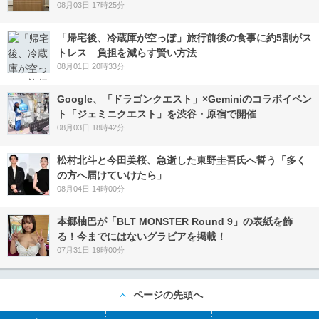
08月03日 17時25分
「帰宅後、冷蔵庫が空っぽ」旅行前後の食事に約5割がス
トレス 負担を減らす賢い方法
08月01日 20時33分
Google、「ドラゴンクエスト」×Geminiのコラボイベン
ト「ジェミニクエスト」を渋谷・原宿で開催
08月03日 18時42分
松村北斗と今田美桜、急逝した東野圭吾氏へ誓う「多く
の方へ届けていけたら」
08月04日 14時00分
本郷柚巴が「BLT MONSTER Round 9」の表紙を飾
る！今までにはないグラビアを掲載！
07月31日 19時00分
ページの先頭へ