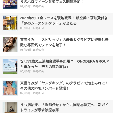
りのハロウィーン音楽フェス開催決定！
07月31日 15時00分
2027年のF1全レースを現地観戦！ 航空券・宿泊費付き
「夢のシーズンチケット」が当たる
08月05日 17時48分
東雲うみ、「スピリッツ」の表紙＆グラビアに登場し妖
艶な雰囲気でファンを魅了！
08月03日 18時00分
なぜ59歳の三浦知良選手を起用？ ONODERA GROUP
と重なった「努力の積み重ね」
08月05日 16時00分
東雲うみが「ヤングキング」のグラビアで泡まみれに！
その他のPPEメンバーも登場！
07月31日 19時00分
うつ病治療、「医師任せ」から共同意思決定へ 新ガイ
ドラインが示す診療改革