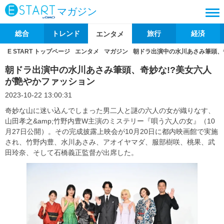
マガジン
総合
トレンド
旅行
経済
エンタメ
E START トップページ
エンタメ
マガジン
朝ドラ出演中の水川あさみ筆頭、
朝ドラ出演中の水川あさみ筆頭、奇妙な!?美女六人
が艶やかファッション
2023-10-22 13:00:31
奇妙な山に迷い込んでしまった男二人と謎の六人の女が織りなす、
山田孝之&amp;竹野内豊W主演のミステリー『唄う六⼈の⼥』（10
月27日公開）。その完成披露上映会が10月20日に都内映画館で実施
され、竹野内豊、水川あさみ、アオイヤマダ、服部樹咲、桃果、武
田玲奈、そして石橋義正監督が出席した。