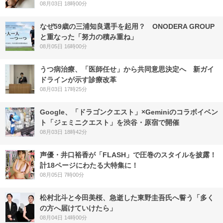
08月03日 18時00分
なぜ59歳の三浦知良選手を起用？ ONODERA GROUP
と重なった「努力の積み重ね」
08月05日 16時00分
うつ病治療、「医師任せ」から共同意思決定へ 新ガイ
ドラインが示す診療改革
08月03日 17時25分
Google、「ドラゴンクエスト」×Geminiのコラボイベン
ト「ジェミニクエスト」を渋谷・原宿で開催
08月03日 18時42分
声優・井口裕香が「FLASH」で圧巻のスタイルを披露！
計18ページにわたる大特集に！
08月05日 7時00分
松村北斗と今田美桜、急逝した東野圭吾氏へ誓う「多く
の方へ届けていけたら」
08月04日 14時00分