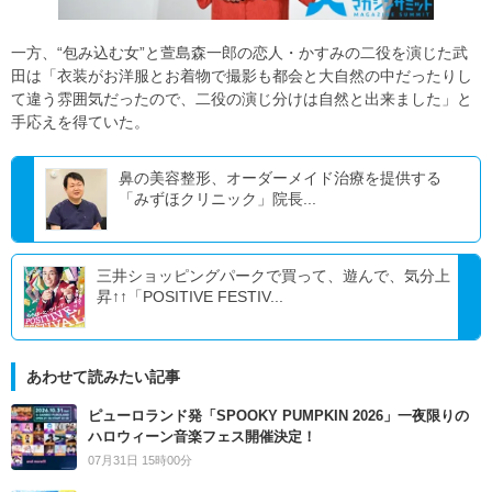
一方、“包み込む女”と萱島森一郎の恋人・かすみの二役を演じた武
田は「衣装がお洋服とお着物で撮影も都会と大自然の中だったりし
て違う雰囲気だったので、二役の演じ分けは自然と出来ました」と
手応えを得ていた。
鼻の美容整形、オーダーメイド治療を提供する
「みずほクリニック」院長...
三井ショッピングパークで買って、遊んで、気分上
昇↑↑「POSITIVE FESTIV...
あわせて読みたい記事
ピューロランド発「SPOOKY PUMPKIN 2026」一夜限りの
ハロウィーン音楽フェス開催決定！
07月31日 15時00分