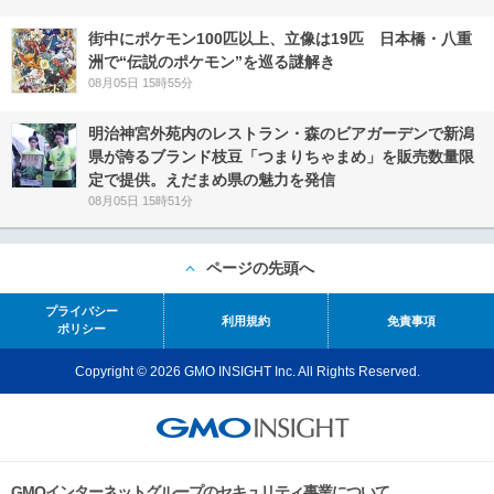
街中にポケモン100匹以上、立像は19匹 日本橋・八重
洲で“伝説のポケモン”を巡る謎解き
08月05日 15時55分
明治神宮外苑内のレストラン・森のビアガーデンで新潟
県が誇るブランド枝豆「つまりちゃまめ」を販売数量限
定で提供。えだまめ県の魅力を発信
08月05日 15時51分
ページの先頭へ
プライバシー
利用規約
免責事項
ポリシー
Copyright © 2026 GMO INSIGHT Inc. All Rights Reserved.
GMOインターネットグループのセキュリティ事業について