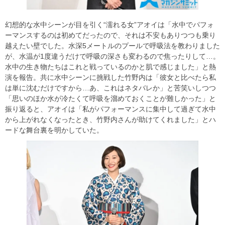
幻想的な水中シーンが目を引く“濡れる女”アオイは「水中でパフォ
ーマンスするのは初めてだったので、それは不安もありつつも乗り
越えたい壁でした。水深5メートルのプールで呼吸法を教わりました
が、水温が1度違うだけで呼吸の深さも変わるので焦ったりして…。
水中の生き物たちはこれと戦っているのかと肌で感じました」と熱
演を報告。共に水中シーンに挑戦した竹野内は「彼女と比べたら私
は単に沈むだけですから…あ、これはネタバレか」と苦笑いしつつ
「思いのほか水が冷たくて呼吸を溜めておくことが難しかった」と
振り返ると、アオイは「私がパフォーマンスに集中して過ぎて水中
から上がれなくなったとき、竹野内さんが助けてくれました」とハ
ードな舞台裏を明かしていた。