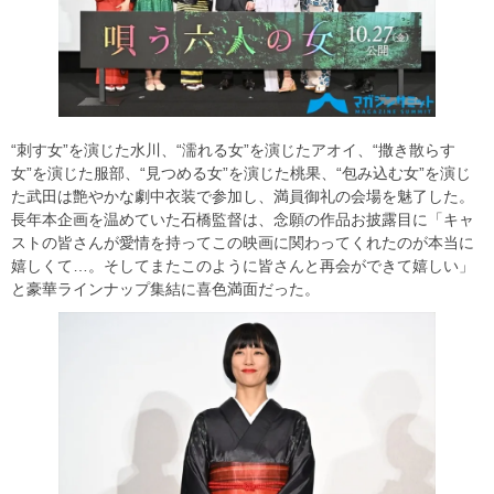
“刺す女”を演じた水川、“濡れる女”を演じたアオイ、“撒き散らす
女”を演じた服部、“見つめる女”を演じた桃果、“包み込む女”を演じ
た武田は艶やかな劇中衣装で参加し、満員御礼の会場を魅了した。
長年本企画を温めていた石橋監督は、念願の作品お披露目に「キャ
ストの皆さんが愛情を持ってこの映画に関わってくれたのが本当に
嬉しくて…。そしてまたこのように皆さんと再会ができて嬉しい」
と豪華ラインナップ集結に喜色満面だった。