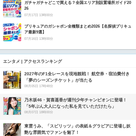
ガチャガチャどこで買える？全国エリア別設置場所ガイド20
26
07月17日 13時00分
プリキュアのガシャポン全種類まとめ2026【名探偵プリキュ
ア最新9選】
07月16日 13時00分
エンタメ | アクセスランキング
2027年のF1全レースを現地観戦！ 航空券・宿泊費付き
「夢のシーズンチケット」が当たる
08月05日 17時48分
乃木坂46・賀喜遥香が週刊少年チャンピオンに登場！
「5年ぶん大人になった私を見ていただけたら」
08月07日 18時00分
東雲うみ、「スピリッツ」の表紙＆グラビアに登場し妖
艶な雰囲気でファンを魅了！