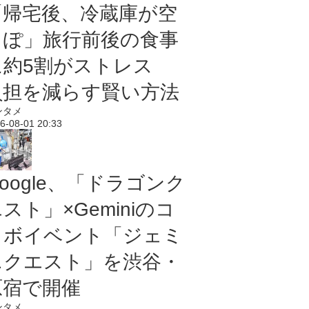
「帰宅後、冷蔵庫が空
っぽ」旅行前後の食事
に約5割がストレス
負担を減らす賢い方法
ンタメ
6-08-01 20:33
oogle、「ドラゴンク
スト」×Geminiのコ
ラボイベント「ジェミ
ニクエスト」を渋谷・
原宿で開催
ンタメ