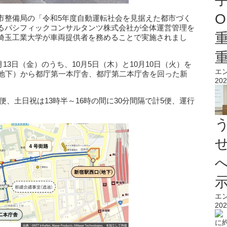
O
市整備局の「令和5年度自動運転社会を見据えた都市づく
るパシフィックコンサルタンツ株式会社が全体運営管理を
埼玉工業大学が車両提供者を務めることで実施されまし
0月13日（金）のうち、10月5日（木）と10月10日（火）を
エ
（地下）から都庁第一本庁舎、都庁第二本庁舎を回った新
202
2便、土日祝は13時半～16時の間に30分間隔で計5便、運行
エ
202