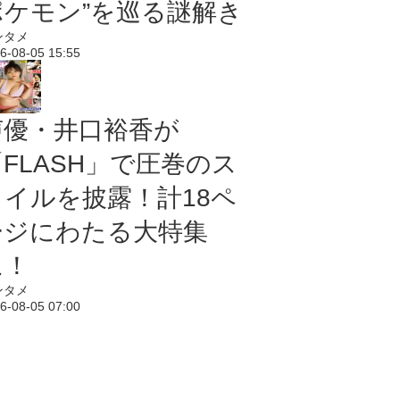
ポケモン”を巡る謎解き
ンタメ
6-08-05 15:55
声優・井口裕香が
「FLASH」で圧巻のス
タイルを披露！計18ペ
ージにわたる大特集
に！
ンタメ
6-08-05 07:00