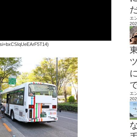
エ
202
8?si=bxCSIqUeEArF5T14)
エ
202