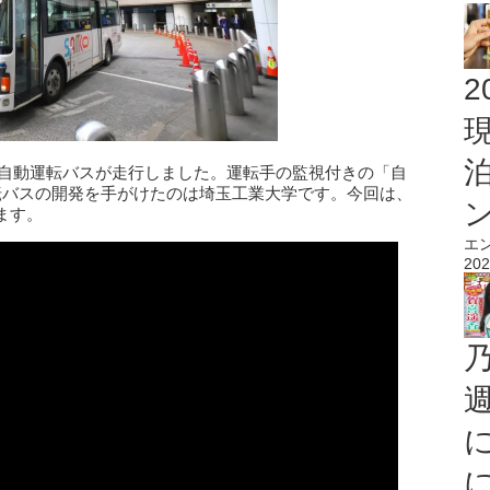
2
中型自動運転バスが走行しました。運転手の監視付きの「自
転バスの開発を手がけたのは埼玉工業大学です。今回は、
ます。
エ
202