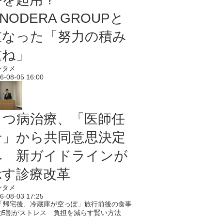
NODERA GROUPと
重なった「努力の積み
重ね」
ンタメ
6-08-05 16:00
うつ病治療、「医師任
せ」から共同意思決定
へ 新ガイドラインが
示す診療改革
ンタメ
6-08-03 17:25