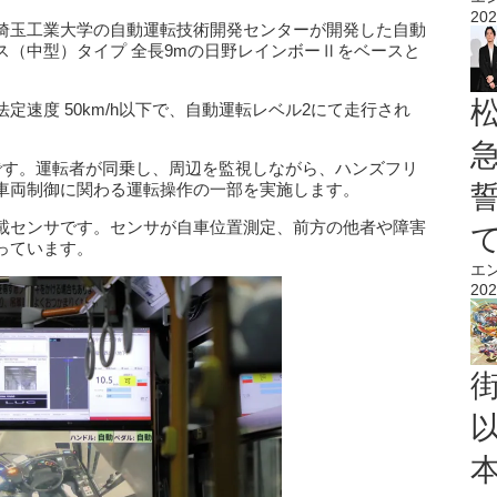
202
埼玉工業大学の自動運転技術開発センターが開発した自動
ス（中型）タイプ 全長9mの日野レインボーⅡをベースと
速度 50km/h以下で、自動運転レベル2にて走行され
です。運転者が同乗し、周辺を監視しながら、ハンズフリ
車両制御に関わる運転操作の一部を実施します。
載センサです。センサが自車位置測定、前方の他者や障害
っています。
エ
202