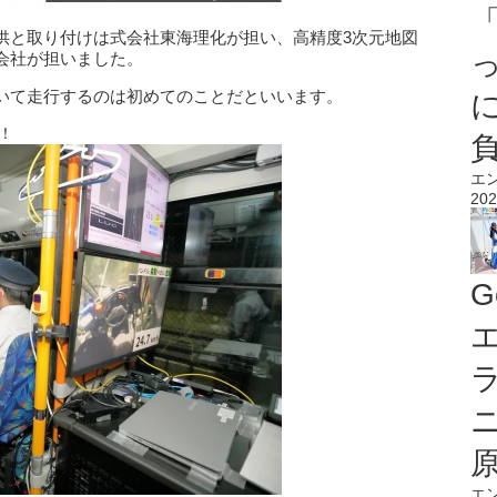
供と取り付けは式会社東海理化が担い、高精度3次元地図
会社が担いました。
いて走行するのは初めてのことだといいます。
！
エ
202
G
エ
エ