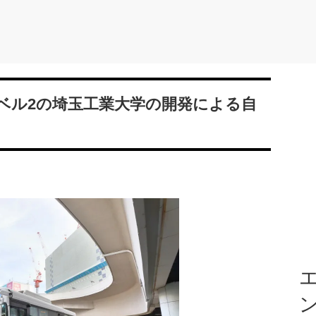
ベル2の埼玉工業大学の開発による自
エ