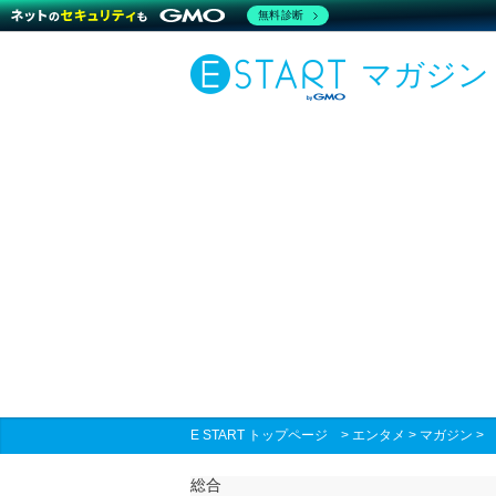
無料診断
マガジン
E START トップページ
>
エンタメ
>
マガジン
総合