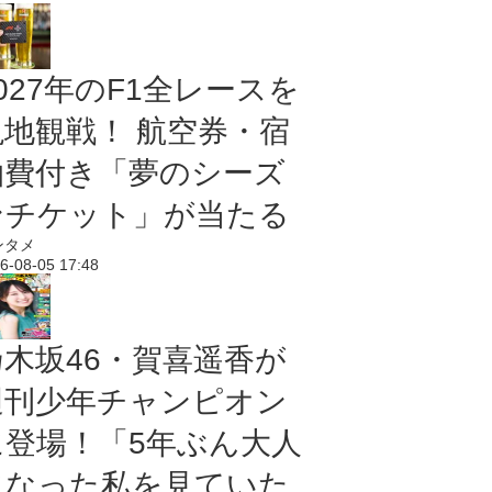
027年のF1全レースを
現地観戦！ 航空券・宿
泊費付き「夢のシーズ
ンチケット」が当たる
ンタメ
6-08-05 17:48
乃木坂46・賀喜遥香が
週刊少年チャンピオン
に登場！「5年ぶん大人
になった私を見ていた