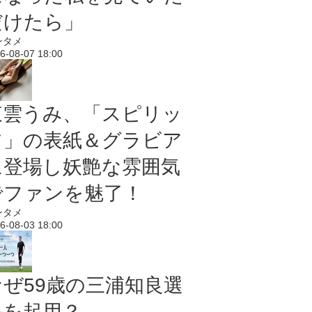
だけたら」
ンタメ
6-08-07 18:00
東雲うみ、「スピリッ
ツ」の表紙＆グラビア
に登場し妖艶な雰囲気
でファンを魅了！
ンタメ
6-08-03 18:00
なぜ59歳の三浦知良選
手を起用？