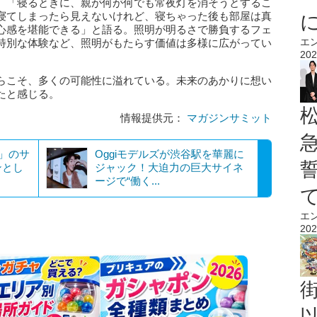
、「寝るときに、親が何が何でも常夜灯を消そうとするこ
寝てしまったら見えないけれど、寝ちゃった後も部屋は真
心感を堪能できる」と語る。照明が明るさで勝負するフェ
エ
特別な体験など、照明がもたらす価値は多様に広がってい
202
らこそ、多くの可能性に溢れている。未来のあかりに想い
たと感じる。
情報提供元：
マガジンサミット
餅」のサ
Oggiモデルズが渋谷駅を華麗に
ンとし
ジャック！大迫力の巨大サイネ
ージで“働く...
エ
202