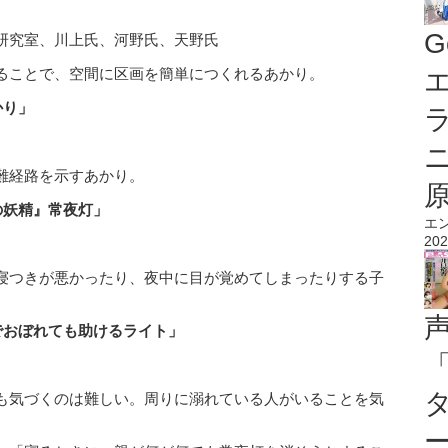
G
研究室、川上氏、河野氏、天野氏
ることで、空間に区画を簡単につくれるあかり。
エ
かり」
難経路を示すあかり。
の妖精』常夜灯」
エ
202
寝つきが悪かったり、夜中に目が覚めてしまったりする子
。
でおぼれても助けるライト」
も気づくのは難しい。周りに溺れている人がいることを気