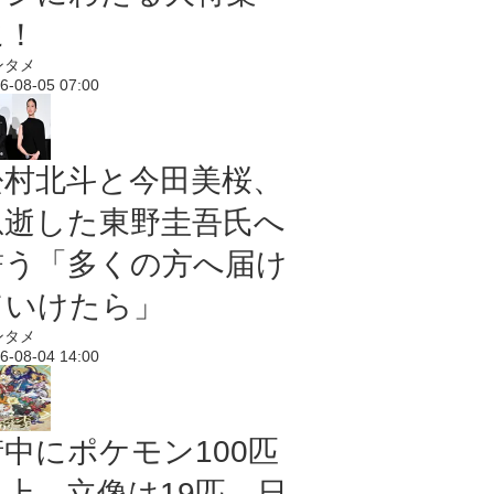
に！
ンタメ
6-08-05 07:00
松村北斗と今田美桜、
急逝した東野圭吾氏へ
誓う「多くの方へ届け
ていけたら」
ンタメ
6-08-04 14:00
街中にポケモン100匹
以上、立像は19匹 日