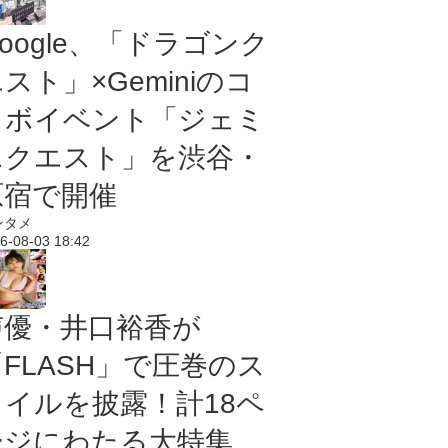
oogle、「ドラゴンク
スト」×Geminiのコ
ラボイベント「ジェミ
ニクエスト」を渋谷・
原宿で開催
ンタメ
6-08-03 18:42
声優・井口裕香が
「FLASH」で圧巻のス
タイルを披露！計18ペ
ージにわたる大特集