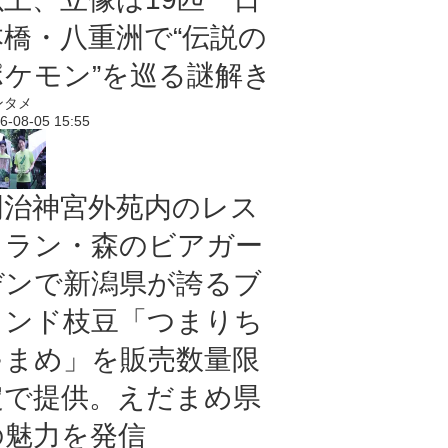
本橋・八重洲で“伝説の
ポケモン”を巡る謎解き
ンタメ
6-08-05 15:55
明治神宮外苑内のレス
トラン・森のビアガー
デンで新潟県が誇るブ
ランド枝豆「つまりち
ゃまめ」を販売数量限
定で提供。えだまめ県
の魅力を発信