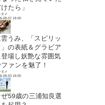
だけたら」
ンタメ
6-08-07 18:00
東雲うみ、「スピリッ
ツ」の表紙＆グラビア
に登場し妖艶な雰囲気
でファンを魅了！
ンタメ
6-08-03 18:00
なぜ59歳の三浦知良選
手を起用？