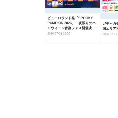
ピューロランド発「SPOOKY
PUMPKIN 2026」一夜限りのハ
ガチャガ
ロウィーン音楽フェス開催決
国エリア別
定！
2026-07-31 15:00
2026-07-17 