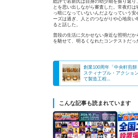
総評で若新氏は自身の幼少期を振り返り
とを思い出しながら審査した。常夜灯は
っ暗になっていないんだよなっていう安
ーズは過ぎ、人とのつながりや心地良い
ると話した。
普段の生活に欠かせない身近な照明だか
を馳せて、明るくなれたコンテストだっ
創業100周年「中央軒煎
スティナブル・アクショ
て製造工程...
こんな記事も読まれています