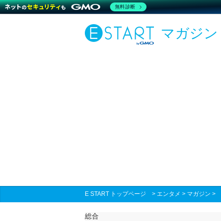
無料診断
マガジン
E START トップページ
>
エンタメ
>
マガジン
総合