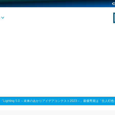
>
「Lighting 5.0 ～未来のあかりアイデアコンテスト2023～」最優秀賞は「住人灯色‐JU