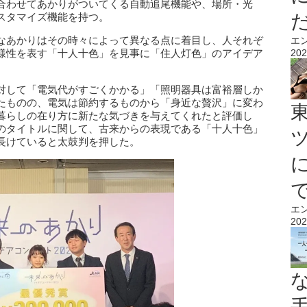
合わせてあかりがついてくる自動追尾機能や、場所・光
スタマイズ機能を持つ。
なあかりはその時々によって異なる点に着目し、人それぞ
エ
様性を表す「十人十色」を見事に「住人灯色」のアイデア
202
対して「電気代がすごくかかる」「照明器具は富裕層しか
たものの、電気は節約するものから「身近な贅沢」に変わ
暮らしの在り方に新たな気づきを与えてくれたと評価し
のタイトルに関して、古来からの表現である「十人十色」
長けていると太鼓判を押した。
エ
202