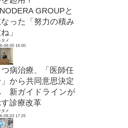
NODERA GROUPと
重なった「努力の積み
重ね」
ンタメ
6-08-05 16:00
うつ病治療、「医師任
せ」から共同意思決定
へ 新ガイドラインが
示す診療改革
ンタメ
6-08-03 17:25