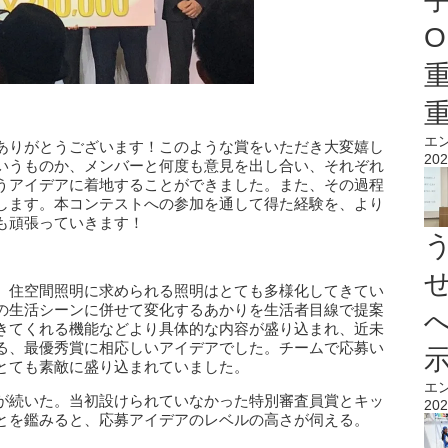
O
エ
ありがとうございます！このような賞をいただき大変嬉し
202
いうものか、メンバーと何度も意見を出し合い、それぞれ
うアイデアに着地することができました。また、その過程
します。本コンテストへの参加を通して得た経験を、より
も頑張っていきます！
、住空間照明に求められる照明はとても多様化してきてい
の生活シーンに併せて変化するあかりを生活者目線で提案
きてくれる機能などより具体的な内容が盛り込まれ、近未
る、最優秀賞に相応しいアイデアでした。チームで応募い
とても素敵に盛り込まれていました。
エ
が続いた。当初設けられていなかった特別審査員賞とキッ
202
とを鑑みると、応募アイデアのレベルの高さが伺える。