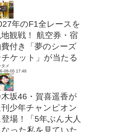
027年のF1全レースを
現地観戦！ 航空券・宿
泊費付き「夢のシーズ
ンチケット」が当たる
ンタメ
6-08-05 17:48
乃木坂46・賀喜遥香が
週刊少年チャンピオン
に登場！「5年ぶん大人
になった私を見ていた