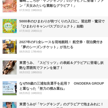
篠崎こころが「ヤングキング」のグラビアに登場！ファ
ン「天女みたいな素敵なグラビア！」
07月30日 19時00分
5000本のひまわりが街づくりの入口に。習志野・鷺沼で
「ひまわりキャンパスプロジェクト」始動
07月30日 20時01分
2027年のF1全レースを現地観戦！ 航空券・宿泊費付き
「夢のシーズンチケット」が当たる
08月05日 17時48分
東雲うみ、「スピリッツ」の表紙＆グラビアに登場し妖
艶な雰囲気でファンを魅了！
08月03日 18時00分
なぜ59歳の三浦知良選手を起用？ ONODERA GROUP
と重なった「努力の積み重ね」
08月05日 16時00分
東雲うみが「ヤングキング」のグラビアで泡まみれに！