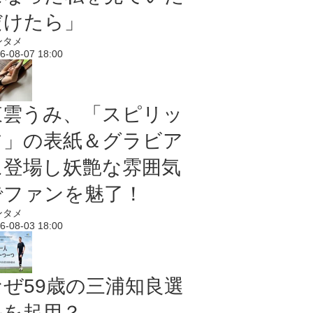
だけたら」
ンタメ
6-08-07 18:00
東雲うみ、「スピリッ
ツ」の表紙＆グラビア
に登場し妖艶な雰囲気
でファンを魅了！
ンタメ
6-08-03 18:00
なぜ59歳の三浦知良選
手を起用？