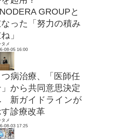
NODERA GROUPと
重なった「努力の積み
重ね」
ンタメ
6-08-05 16:00
うつ病治療、「医師任
せ」から共同意思決定
へ 新ガイドラインが
示す診療改革
ンタメ
6-08-03 17:25