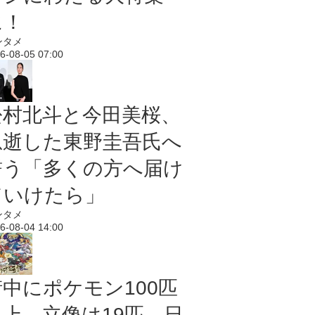
に！
ンタメ
6-08-05 07:00
松村北斗と今田美桜、
急逝した東野圭吾氏へ
誓う「多くの方へ届け
ていけたら」
ンタメ
6-08-04 14:00
街中にポケモン100匹
以上、立像は19匹 日