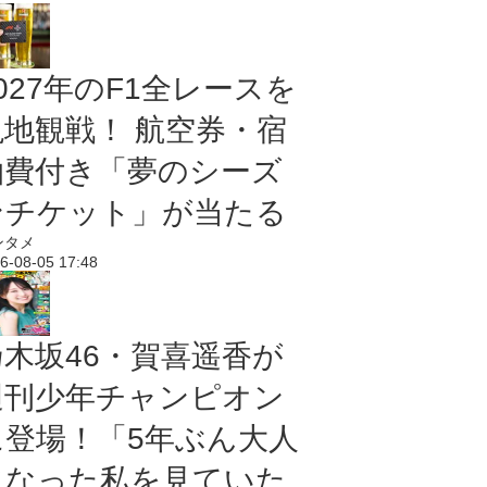
027年のF1全レースを
現地観戦！ 航空券・宿
泊費付き「夢のシーズ
ンチケット」が当たる
ンタメ
6-08-05 17:48
乃木坂46・賀喜遥香が
週刊少年チャンピオン
に登場！「5年ぶん大人
になった私を見ていた