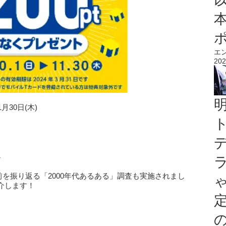
エ
202
1月30日(木)
r
前を振り返る「2000年代あるある」調査も実施されまし
介します！