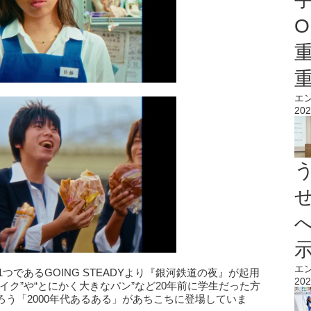
O
エ
202
エ
つであるGOING STEADYより『銀河鉄道の夜』が起用
202
イク”や“とにかく大きなパン”など20年前に学生だった方
う「2000年代あるある」があちこちに登場していま