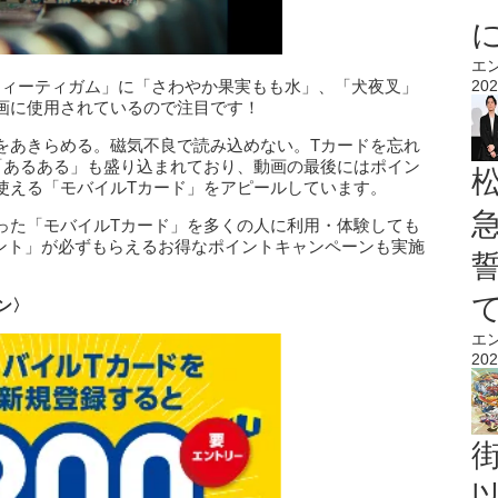
エ
スウィーティガム」に「さわやか果実もも水」、「犬夜叉」
202
画に使用されているので注目です！
をあきらめる。磁気不良で読み込めない。Tカードを忘れ
「あるある」も盛り込まれており、動画の最後にはポイン
使える「モバイルTカード」をアピールしています。
った「モバイルTカード」を多くの人に利用・体験しても
イント」が必ずもらえるお得なポイントキャンペーンも実施
ン〉
エ
202