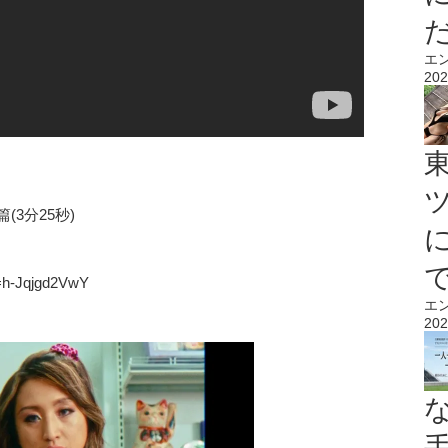
エ
202
(3分25秒)
=h-Jqjgd2VwY
エ
』
202