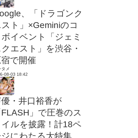
oogle、「ドラゴンク
スト」×Geminiのコ
ラボイベント「ジェミ
ニクエスト」を渋谷・
原宿で開催
ンタメ
6-08-03 18:42
声優・井口裕香が
「FLASH」で圧巻のス
タイルを披露！計18ペ
ージにわたる大特集