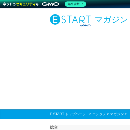
無料診断
マガジン
E START トップページ
>
エンタメ
>
マガジン
総合