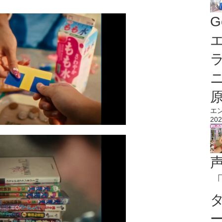
G
エ
エ
202