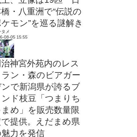
本橋・八重洲で“伝説の
ポケモン”を巡る謎解き
ンタメ
6-08-05 15:55
明治神宮外苑内のレス
トラン・森のビアガー
デンで新潟県が誇るブ
ランド枝豆「つまりち
ゃまめ」を販売数量限
定で提供。えだまめ県
の魅力を発信