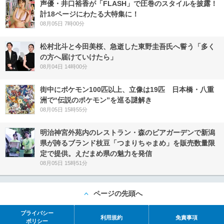
声優・井口裕香が「FLASH」で圧巻のスタイルを披露！
計18ページにわたる大特集に！
08月05日 7時00分
松村北斗と今田美桜、急逝した東野圭吾氏へ誓う「多く
の方へ届けていけたら」
08月04日 14時00分
街中にポケモン100匹以上、立像は19匹 日本橋・八重
洲で“伝説のポケモン”を巡る謎解き
08月05日 15時55分
明治神宮外苑内のレストラン・森のビアガーデンで新潟
県が誇るブランド枝豆「つまりちゃまめ」を販売数量限
定で提供。えだまめ県の魅力を発信
08月05日 15時51分
ページの先頭へ
プライバシー
利用規約
免責事項
ポリシー