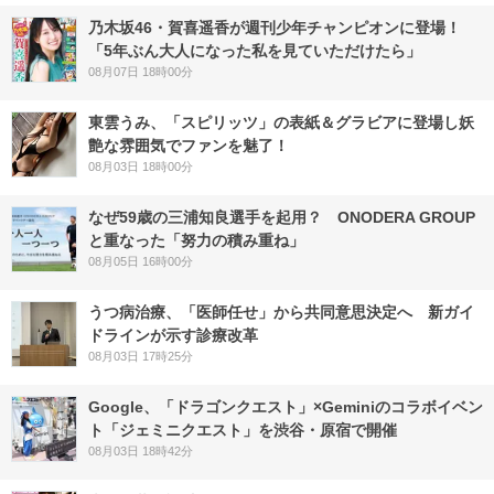
乃木坂46・賀喜遥香が週刊少年チャンピオンに登場！
「5年ぶん大人になった私を見ていただけたら」
08月07日 18時00分
東雲うみ、「スピリッツ」の表紙＆グラビアに登場し妖
艶な雰囲気でファンを魅了！
08月03日 18時00分
なぜ59歳の三浦知良選手を起用？ ONODERA GROUP
と重なった「努力の積み重ね」
08月05日 16時00分
うつ病治療、「医師任せ」から共同意思決定へ 新ガイ
ドラインが示す診療改革
08月03日 17時25分
Google、「ドラゴンクエスト」×Geminiのコラボイベン
ト「ジェミニクエスト」を渋谷・原宿で開催
08月03日 18時42分