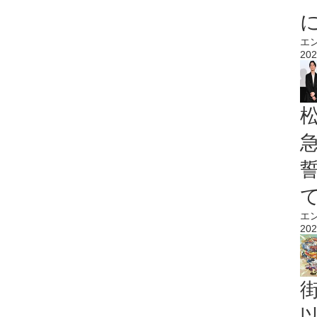
エ
202
エ
202