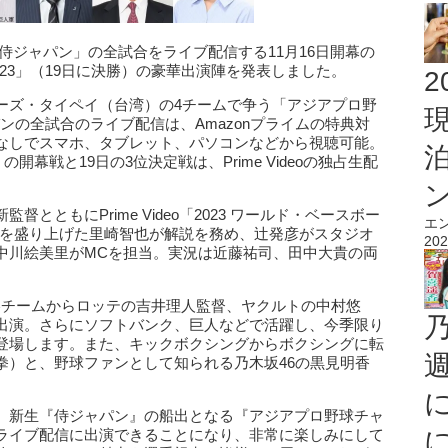
日本代表「侍ジャパン」の全試合をライブ配信する11月16日開幕の
023」（19日に決勝）の豪華出演陣を発表しました。
2
ーズ・タイペイ（台湾）の4チームで争う「アジアプロ野
パンの全試合のライブ配信は、Amazonプライムの特典対
なしでスマホ、タブレット、パソコンなどから視聴可能。
開幕戦と19日の3位決定戦は、Prime Videoの独占生配
とともにPrime Video「2023 ワールド・ベースボー
エ
信を盛り上げた里崎智也が解説を務め、辻発彦がスタジオ
202
中川絵美里がMCを担当。実況は近藤祐司、田中大貴の両
優勝チームからロッテの吉井理人監督、ヤクルトの中村悠
出演。さらにソフトバンク、巨人などで活躍し、今季限り
登場します。また、キックボクシングからボクシングに転
拳）と、野球ファンとして知られる乃木坂46の黒見明香
、新生『侍ジャパン』の船出となる『アジアプロ野球チャ
ideoのライブ配信に出演できることになり、非常に楽しみにして