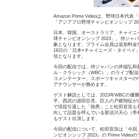
Amazon Prime Videoは、野球
「アジアプロ野球チャンピオンシップ 2
日本、韓国、オーストラリア、チャイニ
球チャンピオンシップ 2023」。侍ジャ
象となります。プライム会員は追加料金
16日の「日本×チャイニーズ・タイペイ」の
信となります。
今回の配信では、侍ジャパンの井端弘和新監督
ル・クラシック（WBC）」のライブ配
コメンテーター、スポーツキャスターの
アナウンサーが務めます。
ゲスト解説としては、2023年WBCの
平、西武の源田壮亮、巨人の戸郷翔征が
で現役引退した「熱男」こと松田宣浩も
向して話題を呼んでいる那須川天心（帝
もゲスト出演します。
今回の配信について、松田宣浩は「今回
ンピオンシップ 2023』の Prime V