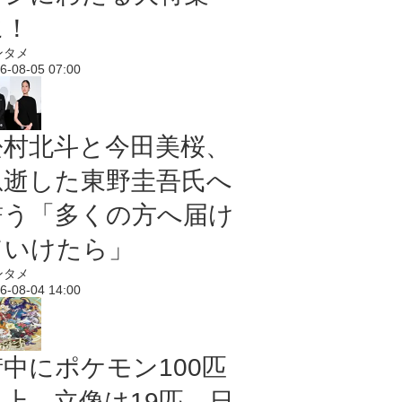
に！
ンタメ
6-08-05 07:00
松村北斗と今田美桜、
急逝した東野圭吾氏へ
誓う「多くの方へ届け
ていけたら」
ンタメ
6-08-04 14:00
街中にポケモン100匹
以上、立像は19匹 日