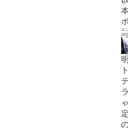
エ
202