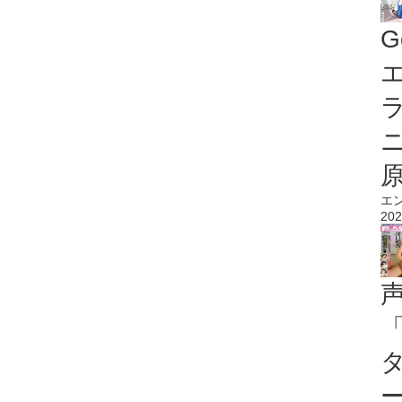
G
エ
エ
202