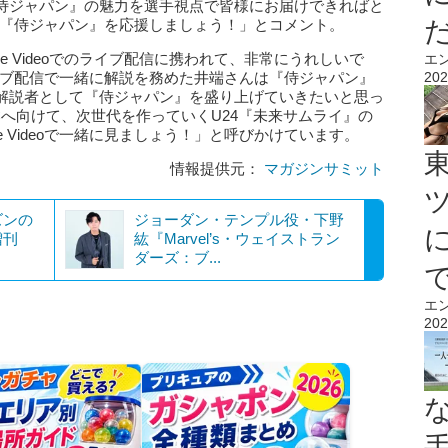
侍ジャパン』の魅力を選手視点で皆様にお届けできればと
で一緒に『侍ジャパン』を応援しましょう！」とコメント。
e Videoでのライブ配信に携われて、非常にうれしいで
エ
eo のライブ配信で一緒に解説を務めた井端さんは『侍ジャパン』
202
解説者として『侍ジャパン』を盛り上げていきたいと思っ
BCへ向けて、次世代を作っていくU24『未来サムライ』の
e Videoで一緒に見ましょう！」と呼びかけています。
情報提供元：
マガジンサミット
ズンの
ジョーダン・テンプル役・下野
増刊
紘『Marvel’s・ウェイストラン
ダーズ：ブ...
エ
202