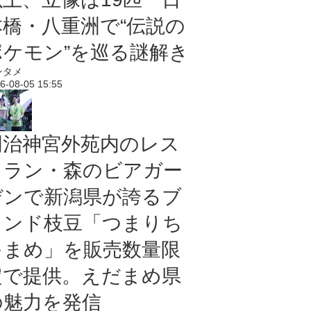
本橋・八重洲で“伝説の
ポケモン”を巡る謎解き
ンタメ
6-08-05 15:55
明治神宮外苑内のレス
トラン・森のビアガー
デンで新潟県が誇るブ
ランド枝豆「つまりち
ゃまめ」を販売数量限
定で提供。えだまめ県
の魅力を発信