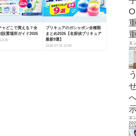
O
チャどこで買える？全
プリキュアのガシャポン全種類
設置場所ガイド2026
まとめ2026【名探偵プリキュア
最新9選】
13:00
エ
2026-07-16 13:00
202
エ
202