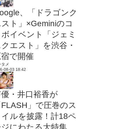
oogle、「ドラゴンク
スト」×Geminiのコ
ラボイベント「ジェミ
ニクエスト」を渋谷・
原宿で開催
ンタメ
6-08-03 18:42
声優・井口裕香が
「FLASH」で圧巻のス
タイルを披露！計18ペ
ージにわたる大特集