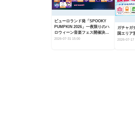
ピューロランド発「SPOOKY
PUMPKIN 2026」一夜限りのハ
ガチャガ
ロウィーン音楽フェス開催決
国エリア別
定！
2026-07-31 15:00
2026-07-17 