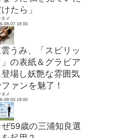
だけたら」
ンタメ
6-08-07 18:00
東雲うみ、「スピリッ
ツ」の表紙＆グラビア
に登場し妖艶な雰囲気
でファンを魅了！
ンタメ
6-08-03 18:00
なぜ59歳の三浦知良選
手を起用？