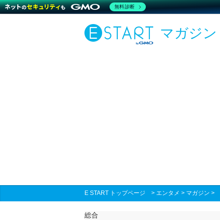
無料診断
マガジン
E START トップページ
>
エンタメ
>
マガジン
総合