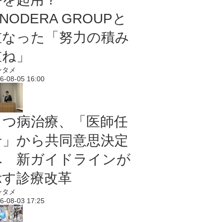
NODERA GROUPと
重なった「努力の積み
重ね」
ンタメ
6-08-05 16:00
うつ病治療、「医師任
せ」から共同意思決定
へ 新ガイドラインが
示す診療改革
ンタメ
6-08-03 17:25