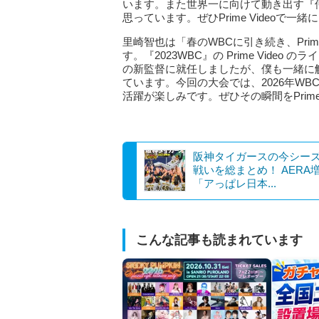
います。また世界一に向けて動き出す『
思っています。ぜひPrime Video
里崎智也は「春のWBCに引き続き、Prim
す。『2023WBC』の Prime Vid
の新監督に就任しましたが、僕も一緒に
ています。今回の大会では、2026年W
活躍が楽しみです。ぜひその瞬間をPrim
阪神タイガースの今シー
戦いを総まとめ！ AERA
「アっぱレ日本...
こんな記事も読まれています