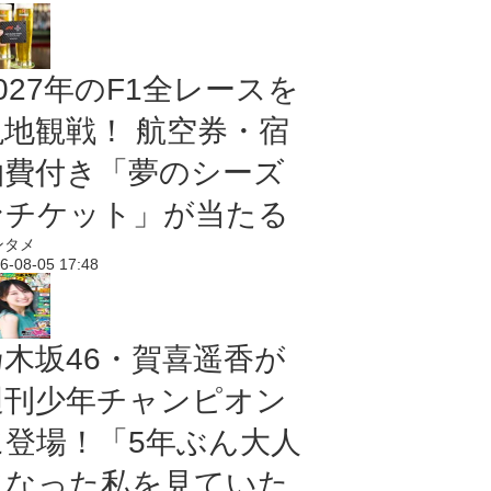
027年のF1全レースを
現地観戦！ 航空券・宿
泊費付き「夢のシーズ
ンチケット」が当たる
ンタメ
6-08-05 17:48
乃木坂46・賀喜遥香が
週刊少年チャンピオン
に登場！「5年ぶん大人
になった私を見ていた