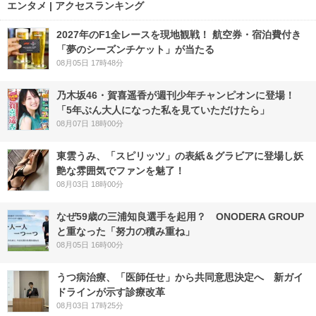
エンタメ | アクセスランキング
2027年のF1全レースを現地観戦！ 航空券・宿泊費付き
「夢のシーズンチケット」が当たる
08月05日 17時48分
乃木坂46・賀喜遥香が週刊少年チャンピオンに登場！
「5年ぶん大人になった私を見ていただけたら」
08月07日 18時00分
東雲うみ、「スピリッツ」の表紙＆グラビアに登場し妖
艶な雰囲気でファンを魅了！
08月03日 18時00分
なぜ59歳の三浦知良選手を起用？ ONODERA GROUP
と重なった「努力の積み重ね」
08月05日 16時00分
うつ病治療、「医師任せ」から共同意思決定へ 新ガイ
ドラインが示す診療改革
08月03日 17時25分