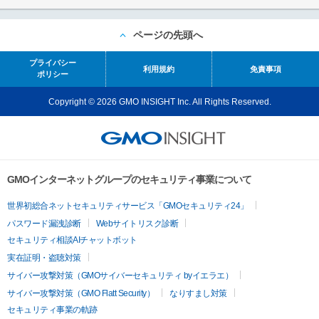
ページの先頭へ
プライバシー
利用規約
免責事項
ポリシー
Copyright © 2026 GMO INSIGHT Inc. All Rights Reserved.
GMOインターネットグループのセキュリティ事業について
世界初総合ネットセキュリティサービス「GMOセキュリティ24」
パスワード漏洩診断
Webサイトリスク診断
セキュリティ相談AIチャットボット
実在証明・盗聴対策
サイバー攻撃対策（GMOサイバーセキュリティ byイエラエ）
サイバー攻撃対策（GMO Flatt Security）
なりすまし対策
セキュリティ事業の軌跡