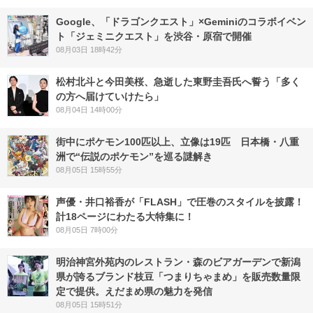
Google、「ドラゴンクエスト」×Geminiのコラボイベン
ト「ジェミニクエスト」を渋谷・原宿で開催
08月03日 18時42分
松村北斗と今田美桜、急逝した東野圭吾氏へ誓う「多く
の方へ届けていけたら」
08月04日 14時00分
街中にポケモン100匹以上、立像は19匹 日本橋・八重
洲で“伝説のポケモン”を巡る謎解き
08月05日 15時55分
声優・井口裕香が「FLASH」で圧巻のスタイルを披露！
計18ページにわたる大特集に！
08月05日 7時00分
明治神宮外苑内のレストラン・森のビアガーデンで新潟
県が誇るブランド枝豆「つまりちゃまめ」を販売数量限
定で提供。えだまめ県の魅力を発信
08月05日 15時51分