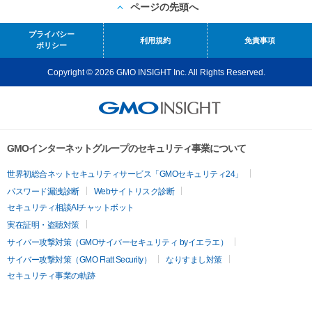
ページの先頭へ
プライバシー
利用規約
免責事項
ポリシー
Copyright © 2026 GMO INSIGHT Inc. All Rights Reserved.
GMOインターネットグループのセキュリティ事業について
世界初総合ネットセキュリティサービス「GMOセキュリティ24」
パスワード漏洩診断
Webサイトリスク診断
セキュリティ相談AIチャットボット
実在証明・盗聴対策
サイバー攻撃対策（GMOサイバーセキュリティ byイエラエ）
サイバー攻撃対策（GMO Flatt Security）
なりすまし対策
セキュリティ事業の軌跡