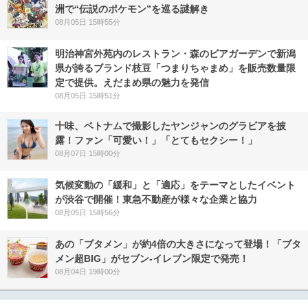
洲で“伝説のポケモン”を巡る謎解き
08月05日 15時55分
明治神宮外苑内のレストラン・森のビアガーデンで新潟
県が誇るブランド枝豆「つまりちゃまめ」を販売数量限
定で提供。えだまめ県の魅力を発信
08月05日 15時51分
十味、ベトナムで撮影したヤンジャンのグラビアを披
露！ファン「可愛い！」「とてもセクシー！」
08月07日 15時00分
気候変動の「緩和」と「適応」をテーマとしたイベント
が渋谷で開催！東急不動産が様々な企業と協力
08月05日 15時56分
あの「ブタメン」が約4倍の大きさになって登場！「ブタ
メン超BIG」がセブン‐イレブン限定で発売！
08月04日 19時00分