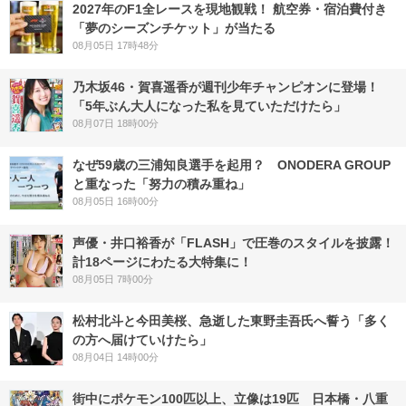
2027年のF1全レースを現地観戦！ 航空券・宿泊費付き
「夢のシーズンチケット」が当たる
08月05日 17時48分
乃木坂46・賀喜遥香が週刊少年チャンピオンに登場！
「5年ぶん大人になった私を見ていただけたら」
08月07日 18時00分
なぜ59歳の三浦知良選手を起用？ ONODERA GROUP
と重なった「努力の積み重ね」
08月05日 16時00分
声優・井口裕香が「FLASH」で圧巻のスタイルを披露！
計18ページにわたる大特集に！
08月05日 7時00分
松村北斗と今田美桜、急逝した東野圭吾氏へ誓う「多く
の方へ届けていけたら」
08月04日 14時00分
街中にポケモン100匹以上、立像は19匹 日本橋・八重