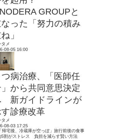
NODERA GROUPと
重なった「努力の積み
重ね」
ンタメ
6-08-05 16:00
うつ病治療、「医師任
せ」から共同意思決定
へ 新ガイドラインが
示す診療改革
ンタメ
6-08-03 17:25