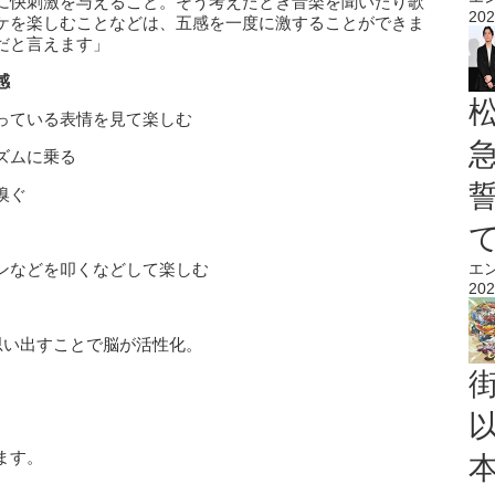
に快刺激を与えること。そう考えたとき⾳楽を聞いたり歌
202
ケを楽しむことなどは、五感を⼀度に激することができま
だと⾔えます」
感
っている表情を⾒て楽しむ
ズムに乗る
嗅ぐ
ンなどを叩くなどして楽しむ
エ
202
思い出すことで脳が活性化。
ます。