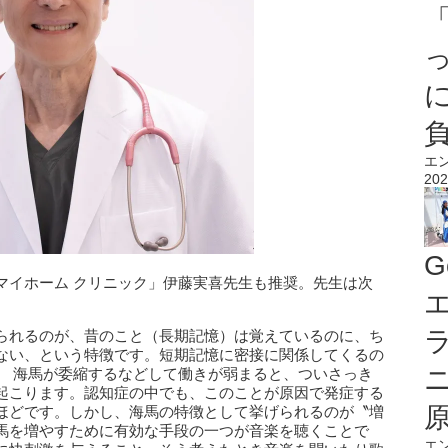
エ
202
G
マイホーム クリニック」伊藤実喜先⽣も推奨。先生は次
エ
られるのが、昔のこと（⻑期記憶）は覚えているのに、ち
ない、という特徴です。短期記憶に密接に関係してくるの
。 海⾺が委縮するなどして働きが弱まると、ついさっき
起こります。認知症の中でも、このことが原因で発症する
ほどです。しかし、海⾺の特徴として挙げられるのが〝増
⾺を増やすために有効な⼿段の⼀つが⾳楽を聴くことで
エ