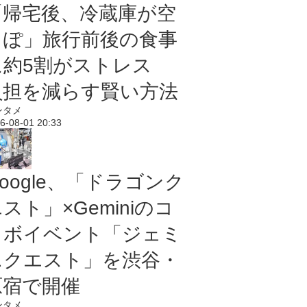
「帰宅後、冷蔵庫が空
っぽ」旅行前後の食事
に約5割がストレス
負担を減らす賢い方法
ンタメ
6-08-01 20:33
oogle、「ドラゴンク
スト」×Geminiのコ
ラボイベント「ジェミ
ニクエスト」を渋谷・
原宿で開催
ンタメ