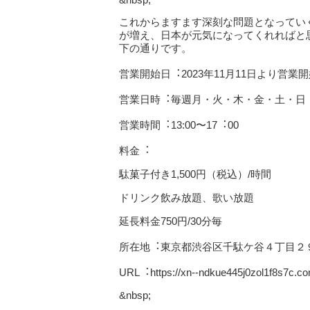
これからますます深刻な問題となってい
が増え、日本が元気になってくれればと思
下の通りです。
営業開始⽇︓2023年11⽉11⽇より営業
営業⽇時︓毎週⽉・⽕・⽊・⾦・⼟・⽇
営業時間︓13:00〜17︓00
料⾦︓
駄菓⼦付き1,500円（税込）/時間
ドリンク飲み放題、歌い放題
延⻑料⾦750円/30分毎
所在地︓東京都渋⾕区千駄ケ⾕４丁⽬２９
URL︓https://xn--ndkue445j0zol1f8s7c.co
&nbsp;