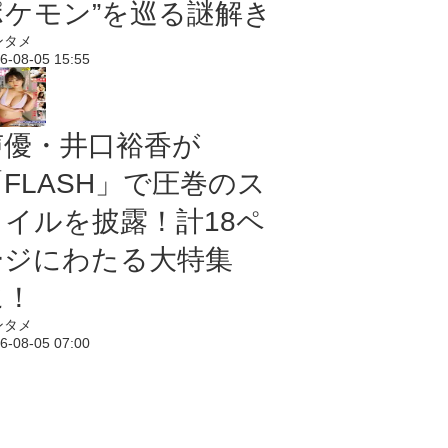
ポケモン”を巡る謎解き
ンタメ
6-08-05 15:55
声優・井口裕香が
「FLASH」で圧巻のス
タイルを披露！計18ペ
ージにわたる大特集
に！
ンタメ
6-08-05 07:00