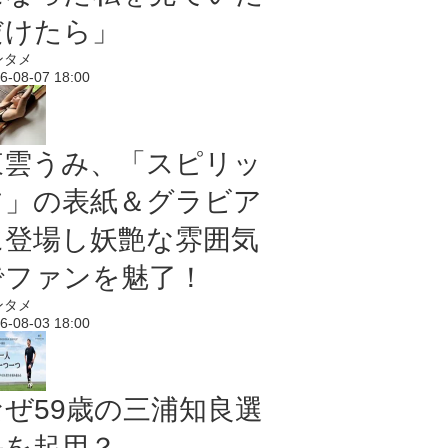
だけたら」
ンタメ
6-08-07 18:00
東雲うみ、「スピリッ
ツ」の表紙＆グラビア
に登場し妖艶な雰囲気
でファンを魅了！
ンタメ
6-08-03 18:00
なぜ59歳の三浦知良選
手を起用？