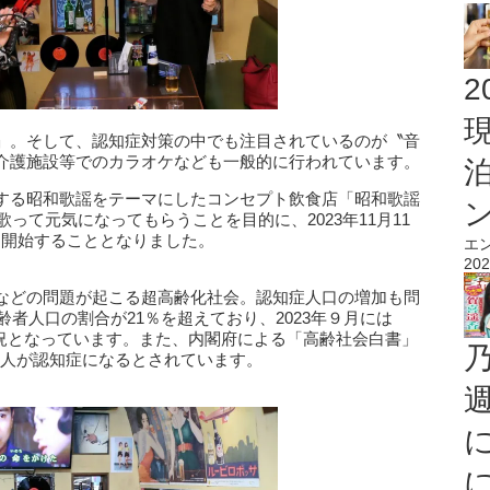
2
」。そして、認知症対策の中でも注目されているのが〝⾳
介護施設等でのカラオケなども⼀般的に⾏われています。
する昭和歌謡をテーマにしたコンセプト飲⾷店「昭和歌謡
って元気になってもらうことを目的に、2023年11⽉11
業”を開始することとなりました。
エ
202
などの問題が起こる超高齢化社会。認知症⼈⼝の増加も問
齢者⼈⼝の割合が21％を超えており、2023年９⽉には
状況となっています。また、内閣府による「⾼齢社会⽩書」
に１⼈が認知症になるとされています。