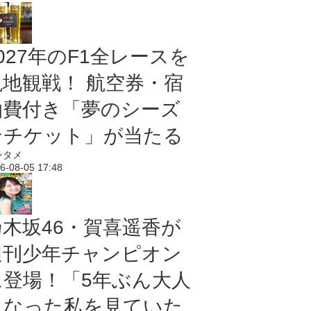
027年のF1全レースを
現地観戦！ 航空券・宿
泊費付き「夢のシーズ
ンチケット」が当たる
ンタメ
6-08-05 17:48
乃木坂46・賀喜遥香が
週刊少年チャンピオン
に登場！「5年ぶん大人
になった私を見ていた