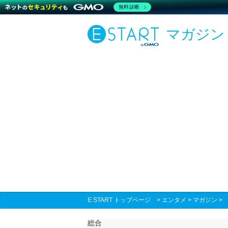
無料診断
マガジン
E START トップページ
>
エンタメ
>
マガジン
総合