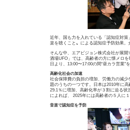
近年、国も力を入れている「認知症対策
楽を聴くこと〟による認知症予防効果。
そんな中、エアビジョン株式会社が展開
酒場UFO」では、⾼齢者の⽅に懐メロを歌
⽇より、13:00〜17:00の間“昼カラ営
⾼齢化社会の加速
社会保障費の負担の増加、労働⼒の減少
題のうちの一つです。⽇本は2010年に⾼
29.1％に増加、⾼齢化率が３割に迫る
によれば、 2025年には⾼齢者の５⼈
⾳楽で認知症を予防