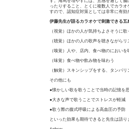
す。海⾺を増やすには、五感を通じて脳
ったりすること、とくに複数⼈でカラオ
すので、認知症対策としては⾮常に有効
伊藤先⽣が語るカラオケで刺激できる五
（視覚）ほかの⼈が気持ちよさそうに歌
（聴覚）ほかの⼈の歌声を聴きながらリ
（嗅覚）⼈や、店内、⾷べ物のにおいを
（味覚）⾷べ物や飲み物を味わう
（触覚）スキンシップをする、タンパリ
その他にも
●懐かしい歌を歌うことで当時の記憶を
●⼤きな声で歌うことでストレスが軽減
●歌う際の腹式呼吸による⾼⾎圧の予防
といった効果も期待できると先生は語り
&nbsp;