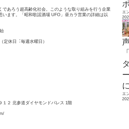
くであろう超高齢化社会。このような取り組みを行う企業
エ
います。「昭和歌謡酒場 UFO」昼カラ営業の詳細は以
202
開始
 （定休⽇︓毎週⽔曜⽇）
エ
202
­１２ 北参道ダイヤモンドパレス 1階
m/