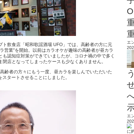
O
エ
ト飲⾷店「昭和歌謡酒場 UFO」では、⾼齢者の⽅に元
202
カラ営業”を開始。以前はカラオケが趣味の⾼齢者が昼カラ
とも認知症対策ができていましたが、コロナ禍の中で多く
ま閉店となってしまったケースも少なくありません。
「⾼齢者の⽅々にもう⼀度、昼カラを楽しんでいただいた
”をスタートさせることにしました。
エ
202