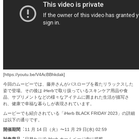
[https://youtu.be/V4AcBBhkdak]
今回のムービーでは、藤井さんがバスローブを着たリラックスした
姿で登場。その後は iHerbで取り扱っているスキンケア用品や食
品、サプリメントなどの様々なアイテムに囲まれた生活が描写さ
れ、健康で幸福な暮らしが表現されています。
ムービーでも紹介されている「iHerb BLACK FRIDAY 2023」の詳細
は以下の通りです。
開催期間
︓11 ⽉ 14 ⽇（⽕）〜11 ⽉ 29 ⽇(⽔) 02:59
対象商品
︓⽇替わりで iHerb ホームページ内に掲載