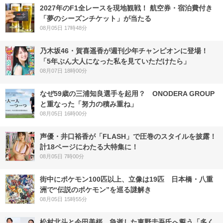
2027年のF1全レースを現地観戦！ 航空券・宿泊費付き
「夢のシーズンチケット」が当たる
08月05日 17時48分
乃木坂46・賀喜遥香が週刊少年チャンピオンに登場！
「5年ぶん大人になった私を見ていただけたら」
08月07日 18時00分
なぜ59歳の三浦知良選手を起用？ ONODERA GROUP
と重なった「努力の積み重ね」
08月05日 16時00分
声優・井口裕香が「FLASH」で圧巻のスタイルを披露！
計18ページにわたる大特集に！
08月05日 7時00分
街中にポケモン100匹以上、立像は19匹 日本橋・八重
洲で“伝説のポケモン”を巡る謎解き
08月05日 15時55分
松村北斗と今田美桜、急逝した東野圭吾氏へ誓う「多く