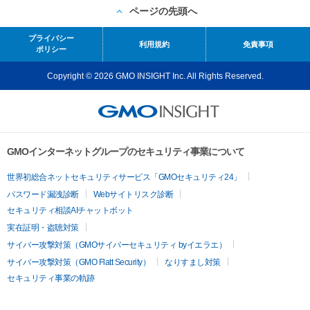
ページの先頭へ
プライバシー
利用規約
免責事項
ポリシー
Copyright © 2026 GMO INSIGHT Inc. All Rights Reserved.
GMOインターネットグループのセキュリティ事業について
世界初総合ネットセキュリティサービス「GMOセキュリティ24」
パスワード漏洩診断
Webサイトリスク診断
セキュリティ相談AIチャットボット
実在証明・盗聴対策
サイバー攻撃対策（GMOサイバーセキュリティ byイエラエ）
サイバー攻撃対策（GMO Flatt Security）
なりすまし対策
セキュリティ事業の軌跡