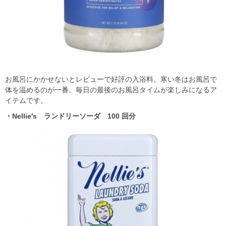
お⾵呂にかかせないとレビューで好評の⼊浴料。寒い冬はお⾵呂で
体を温めるのが⼀番。毎⽇の最後のお⾵呂タイムが楽しみになるア
イテムです。
・Nellie's ランドリーソーダ 100 回分