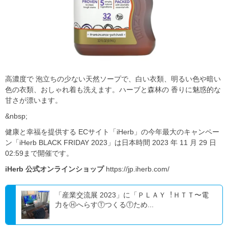
⾼濃度で 泡⽴ちの少ない天然ソープで、⽩い⾐類、明るい⾊や暗い
⾊の⾐類、おしゃれ着も洗えます。ハーブと森林の ⾹りに魅惑的な
⽢さが漂います。
&nbsp;
健康と幸福を提供する ECサイト「iHerb」の今年最⼤のキャンペー
ン「iHerb BLACK FRIDAY 2023」は⽇本時間 2023 年 11 ⽉ 29 ⽇
02:59まで開催です。
iHerb 公式オンラインショップ
https://jp.iherb.com/
「産業交流展 2023」に「ＰＬＡＹ︕ＨＴＴ〜電
⼒をⒽへらすⓉつくるⓉため...