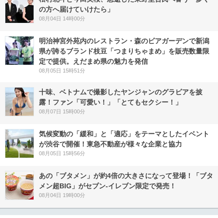
の方へ届けていけたら」
08月04日 14時00分
明治神宮外苑内のレストラン・森のビアガーデンで新潟
県が誇るブランド枝豆「つまりちゃまめ」を販売数量限
定で提供。えだまめ県の魅力を発信
08月05日 15時51分
十味、ベトナムで撮影したヤンジャンのグラビアを披
露！ファン「可愛い！」「とてもセクシー！」
08月07日 15時00分
気候変動の「緩和」と「適応」をテーマとしたイベント
が渋谷で開催！東急不動産が様々な企業と協力
08月05日 15時56分
あの「ブタメン」が約4倍の大きさになって登場！「ブタ
メン超BIG」がセブン‐イレブン限定で発売！
08月04日 19時00分