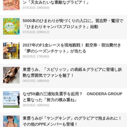
ン「天女みたいな素敵なグラビア！」
07月30日 19時00分
5000本のひまわりが街づくりの入口に。習志野・鷺沼で
「ひまわりキャンパスプロジェクト」始動
07月30日 20時01分
2027年のF1全レースを現地観戦！ 航空券・宿泊費付き
「夢のシーズンチケット」が当たる
08月05日 17時48分
東雲うみ、「スピリッツ」の表紙＆グラビアに登場し妖
艶な雰囲気でファンを魅了！
08月03日 18時00分
なぜ59歳の三浦知良選手を起用？ ONODERA GROUP
と重なった「努力の積み重ね」
08月05日 16時00分
東雲うみが「ヤングキング」のグラビアで泡まみれに！
その他のPPEメンバーも登場！